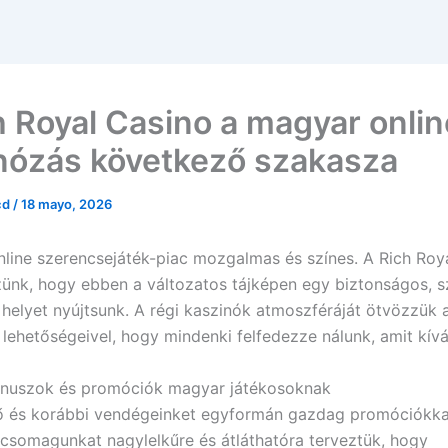
h Royal Casino a magyar onlin
nózás következő szakasza
cd
/
18 mayo, 2026
line szerencsejáték-piac mozgalmas és színes. A Rich Roy
zünk, hogy ebben a változatos tájképen egy biztonságos, 
 helyet nyújtsunk. A régi kaszinók atmoszféráját ötvözzük 
 lehetőségeivel, hogy mindenki felfedezze nálunk, amit kívá
nuszok és promóciók magyar játékosoknak
ő és korábbi vendégeinket egyformán gazdag promóciókkal
csomagunkat nagylelkűre és átláthatóra terveztük, hogy