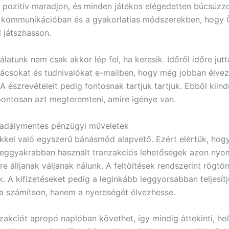
pozitív maradjon, és minden játékos elégedetten búcsúzz
n kommunikációban és a gyakorlatias módszerekben, hogy 
l játszhasson.
latunk nem csak akkor lép fel, ha keresik. Időről időre jutt
ácsokat és tudnivalókat e-mailben, hogy még jobban élve
A észrevételeit pedig fontosnak tartjuk tartjuk. Ebből kiin
 pontosan azt megteremteni, amire igénye van.
kadálymentes pénzügyi műveletek
kel való egyszerű bánásmód alapvető. Ezért elértük, hogy
 leggyakrabban használt tranzakciós lehetőségek azon ny
e álljanak váljanak nálunk. A feltöltések rendszerint rögtö
k. A kifizetéseket pedig a leginkább leggyorsabban teljesít
ra számítson, hanem a nyereségét élvezhesse.
akciót apropó naplóban követhet, így mindig áttekinti, hol 