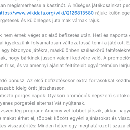
an megismerhesse a kaszinót. A hűséges játékosainkat pe
https://www.wikidata.org/wiki/Q126813580
rájuk: különlege
örgetések és különleges jutalmak várnak rájuk.
 nem érnek véget az első befizetés után. Heti és naponta 
kal igyekszünk folyamatosan változatossá tenni a játékot. 
 egy bizonyos játékra, máskülönben széleskörű feltételekr
k, hogy bárkinek jusson valami kedvére való. A promóció
 friss, és valamennyi ajánlat feltételeit egyértelműen leírju
zdő bónusz: Az első befizetésekor extra forrásokkal kezdh
sszabb ideig órát játszhasson.
atiszta pörgés napok: Gyakori promóciók népszerű slotoko
yenes pörgetési alternatívát nyújtanak.
rzsvendég program: Amennyivel többet játszik, akkor nag
almakat érhet el, többek között egyéni ajánlatokat és vissza
tes visszatérítés: Minden héten egy meghatározott százalé