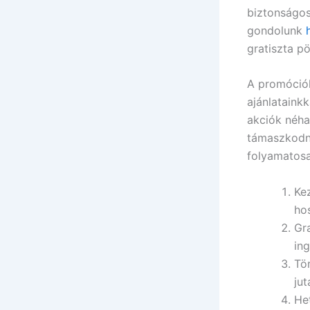
biztonságos
gondolunk
gratiszta p
A promóciók
ajánlataink
akciók néha
támaszkodna
folyamatosan
Ke
ho
Gr
ing
Tö
jut
He