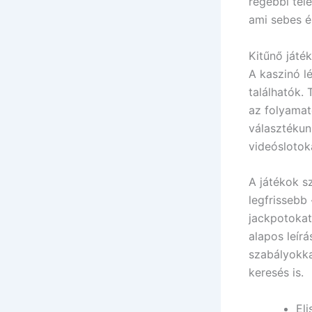
régebbi tele
ami sebes é
Kitűnő játék
A kaszinó lé
találhatók.
az folyamat
választékun
videóslotoka
A játékok sz
legfrissebb
jackpotokat
alapos leír
szabályokka
keresés is.
Eli