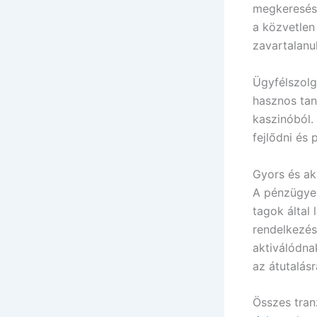
megkeresés 
a közvetle
zavartalanu
Ügyfélszolgá
hasznos tan
kaszinóból. 
fejlődni és
Gyors és a
A pénzügyek
tagok által
rendelkezésr
aktiválódna
az átutalás
Összes tranz