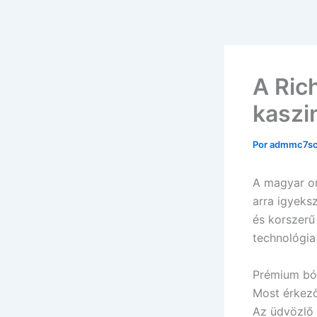
Ir
al
contenido
A Ric
kaszi
Por
admmc7s
A magyar on
arra igyeks
és korszerű
technológia
Prémium bó
Most érkez
Az üdvözlő 