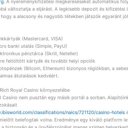
rg
. A nyereménykifizetési megkereséseket automatikus foly
á változtatja a eljárást. A legkisebb depozit és kifizetési
 hogy a alacsony és nagyobb tétekben játszók egyaránt jó
nkkártyák (Mastercard, VISA)
ors banki utalás (Simple, PayU)
ktronikus pénztárca (Skrill, Neteller)
re feltöltött kártyák és további helyi opciók
iptopénzek (Bitcoin, Ethereum) bizonyos régiókban, a sebe
zalmas átutalások kedvéért.
Rich Royal Casino környezetébe
l Casino nem pusztán egy másik portál a sorban. Alapítói
zokásait
.ibisworld.com/classifications/naics/721120/casino-hotels
é
mielőtt belefogtak volna. Eredménye egy kiváló platform let
 a biztonság és a ügyfélszolgálat magas szinten helyezkedi