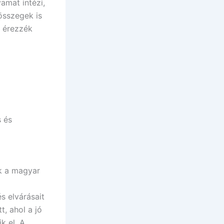
amat intézi,
 összegek is
l érezzék
s és
nk a magyar
s elvárásait
t, ahol a jó
k el. A