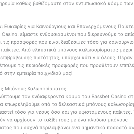
 ηρεμία καθώς βυθιζόμαστε στον εντυπωσιακό κόσμο των 
ι Ευκαιρίες για Καινούργιους και Επανερχόμενους Παίκτε
 Casino, είμαστε ενθουσιασμένοι που διερευνούμε τα απί
 τις προσφορές που είναι διαθέσιμες τόσο για καινούργιο
ς παίκτες. Από ελκυστικά μπόνους καλωσορίσματος μέχρι
επιβράβευσης πιστότητας, υπάρχει κάτι για όλους. Πέραν 
έπουμε τις περιοδικές προσφορές που προσθέτουν επιπλ
 στην εμπειρία παιχνιδιού μας!
ες Μπόνους Καλωσορίσματος
ύπτουμε τον ενδιαφέροντα κόσμο του Bassbet Casino στ
α επωφεληθούμε από τα δελεαστικά μπόνους καλωσορίσ
αστεί τόσο για νέους όσο και για υφιστάμενους παίκτες.
ύν να αρχίσουν το ταξίδι τους με ένα πλούσιο μπόνους
ατος που συχνά περιλαμβάνει ένα σημαντικό ποσοστό αν