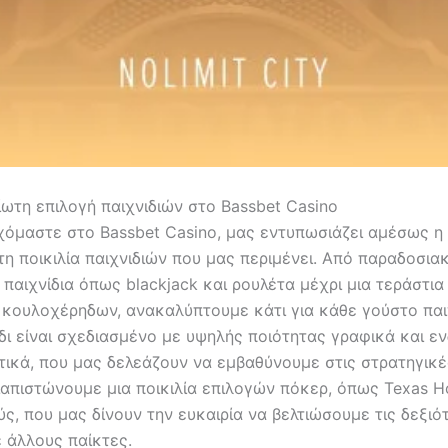
ωτη επιλογή παιχνιδιών στο Bassbet Casino
χόμαστε στο Bassbet Casino, μας εντυπωσιάζει αμέσως η
η ποικιλία παιχνιδιών που μας περιμένει. Από παραδοσια
 παιχνίδια όπως blackjack και ρουλέτα μέχρι μια τεράστι
κουλοχέρηδων, ανακαλύπτουμε κάτι για κάθε γούστο παιχ
δι είναι σχεδιασμένο με υψηλής ποιότητας γραφικά και ε
τικά, που μας δελεάζουν να εμβαθύνουμε στις στρατηγικέ
ιαπιστώνουμε μια ποικιλία επιλογών πόκερ, όπως Texas H
ς, που μας δίνουν την ευκαιρία να βελτιώσουμε τις δεξιό
 άλλους παίκτες.