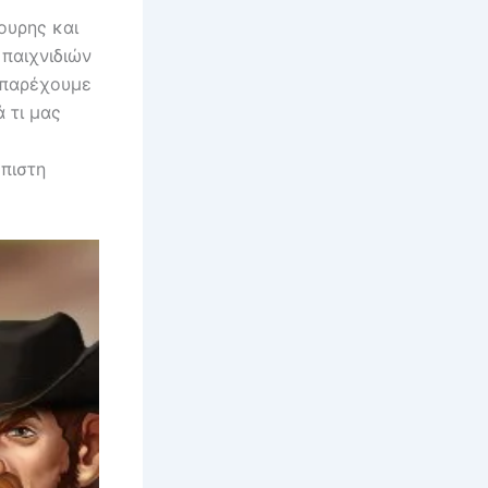
ουρης και
 παιχνιδιών
 παρέχουμε
 τι μας
όπιστη