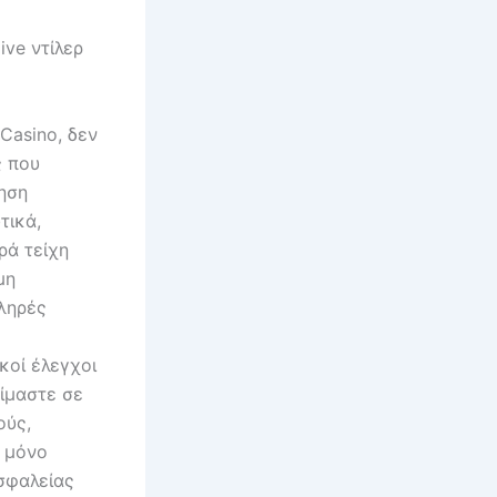
ive ντίλερ
Casino, δεν
ς που
ηση
τικά,
ρά τείχη
μη
ληρές
κοί έλεγχοι
είμαστε σε
ούς,
ι μόνο
σφαλείας