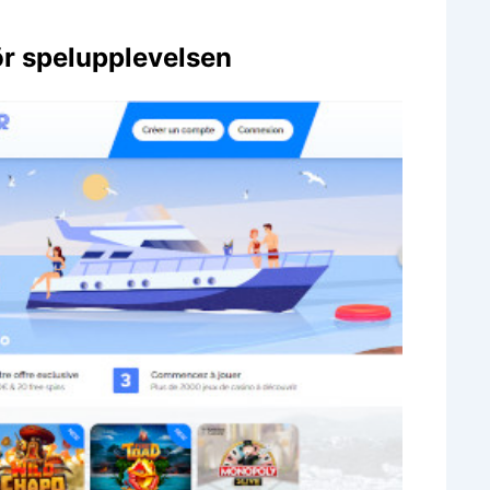
för spelupplevelsen