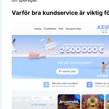
om spelregler.
Varför bra kundservice är viktig 