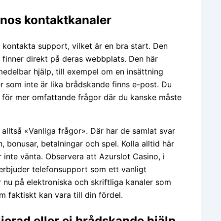
nos kontaktkanaler
 kontakta support, vilket är en bra start. Den
 finner direkt på deras webbplats. Den här
edelbar hjälp, till exempel om en insättning
r som inte är lika brådskande finns e-post. Du
ra för mer omfattande frågor där du kanske måste
, alltså «Vanliga frågor». Där har de samlat svar
bonusar, betalningar och spel. Kolla alltid här
r inte vänta. Observera att Azurslot Casino, i
 erbjuder telefonsupport som ett vanligt
r nu på elektroniska och skriftliga kanaler som
faktiskt kan vara till din fördel.
jerad eller ej brådskande hjälp