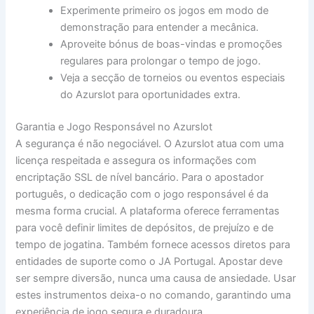
Experimente primeiro os jogos em modo de
demonstração para entender a mecânica.
Aproveite bónus de boas-vindas e promoções
regulares para prolongar o tempo de jogo.
Veja a secção de torneios ou eventos especiais
do Azurslot para oportunidades extra.
Garantia e Jogo Responsável no Azurslot
A segurança é não negociável. O Azurslot atua com uma
licença respeitada e assegura os informações com
encriptação SSL de nível bancário. Para o apostador
português, o dedicação com o jogo responsável é da
mesma forma crucial. A plataforma oferece ferramentas
para você definir limites de depósitos, de prejuízo e de
tempo de jogatina. Também fornece acessos diretos para
entidades de suporte como o JA Portugal. Apostar deve
ser sempre diversão, nunca uma causa de ansiedade. Usar
estes instrumentos deixa-o no comando, garantindo uma
experiência de jogo segura e duradoura.