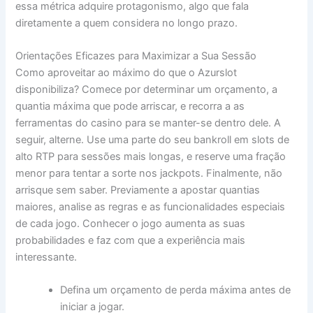
essa métrica adquire protagonismo, algo que fala
diretamente a quem considera no longo prazo.
Orientações Eficazes para Maximizar a Sua Sessão
Como aproveitar ao máximo do que o Azurslot
disponibiliza? Comece por determinar um orçamento, a
quantia máxima que pode arriscar, e recorra a as
ferramentas do casino para se manter-se dentro dele. A
seguir, alterne. Use uma parte do seu bankroll em slots de
alto RTP para sessões mais longas, e reserve uma fração
menor para tentar a sorte nos jackpots. Finalmente, não
arrisque sem saber. Previamente a apostar quantias
maiores, analise as regras e as funcionalidades especiais
de cada jogo. Conhecer o jogo aumenta as suas
probabilidades e faz com que a experiência mais
interessante.
Defina um orçamento de perda máxima antes de
iniciar a jogar.