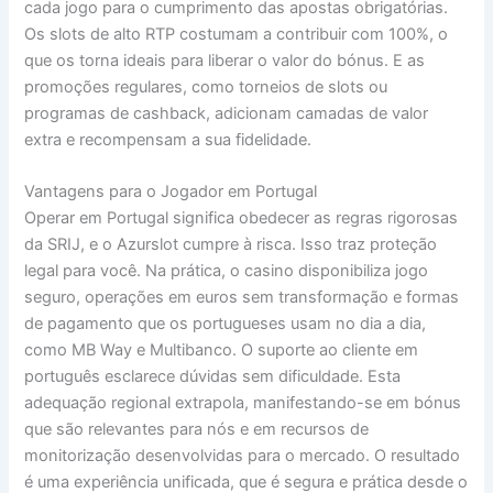
cada jogo para o cumprimento das apostas obrigatórias.
Os slots de alto RTP costumam a contribuir com 100%, o
que os torna ideais para liberar o valor do bónus. E as
promoções regulares, como torneios de slots ou
programas de cashback, adicionam camadas de valor
extra e recompensam a sua fidelidade.
Vantagens para o Jogador em Portugal
Operar em Portugal significa obedecer as regras rigorosas
da SRIJ, e o Azurslot cumpre à risca. Isso traz proteção
legal para você. Na prática, o casino disponibiliza jogo
seguro, operações em euros sem transformação e formas
de pagamento que os portugueses usam no dia a dia,
como MB Way e Multibanco. O suporte ao cliente em
português esclarece dúvidas sem dificuldade. Esta
adequação regional extrapola, manifestando-se em bónus
que são relevantes para nós e em recursos de
monitorização desenvolvidas para o mercado. O resultado
é uma experiência unificada, que é segura e prática desde o