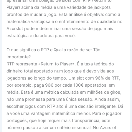
apresentar uma coleção de slots com RTP (Return to
Player) acima da média e uma variedade de jackpots
prontos de mudar o jogo. Esta análise é objetiva: como a
matemática vantajosa e o entretenimento de qualidade no
Azurslot podem determinar uma sessão de jogo mais
estratégica e duradoura para você.
O que significa o RTP e Qual a razão de ser Tão
Importante?
RTP representa «Return to Player». É a taxa teórica do
dinheiro total apostado num jogo que é devolvida aos
jogadores ao longo do tempo. Um slot com 96% de RTP,
por exemplo, paga 96€ por cada 100€ apostados, em
média. Esta é uma métrica calculada em milhões de giros,
não uma promessa para uma única sessão. Ainda assim,
escolher jogos com RTP alto é uma decisão inteligente. Dá
a você uma vantagem matemática melhor. Para o jogador
português, que hoje requer mais transparência, este
número passou a ser um critério essencial. No Azurslot,