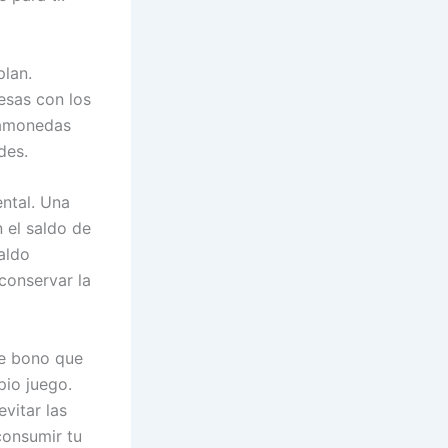
plan.
esas con los
agamonedas
des.
ntal. Una
 el saldo de
aldo
conservar la
de bono que
pio juego.
vitar las
consumir tu