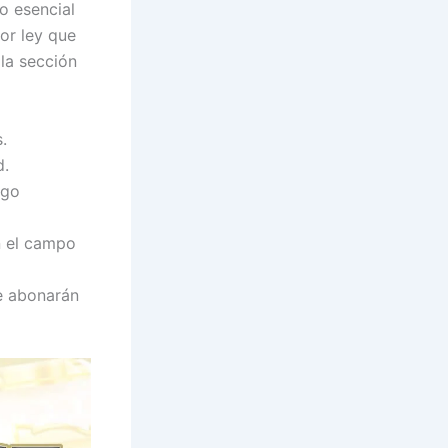
Lo esencial
por ley que
 la sección
.
d.
ago
n el campo
se abonarán