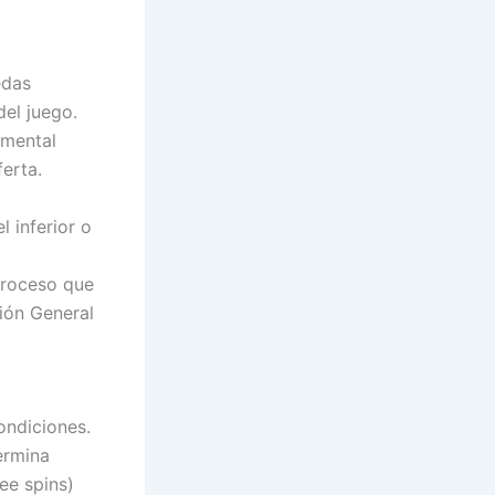
edas
del juego.
amental
ferta.
l inferior o
proceso que
ción General
ondiciones.
ermina
ee spins)