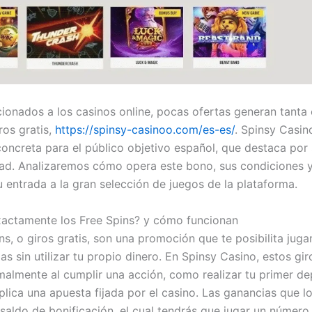
icionados a los casinos online, pocas ofertas generan tanta
ros gratis,
https://spinsy-casinoo.com/es-es/
. Spinsy Casin
concreta para el público objetivo español, que destaca por 
ad. Analizaremos cómo opera este bono, sus condiciones
u entrada a la gran selección de juegos de la plataforma.
actamente los Free Spins? y cómo funcionan
ns, o giros gratis, son una promoción que te posibilita juga
 sin utilizar tu propio dinero. En Spinsy Casino, estos gir
malmente al cumplir una acción, como realizar tu primer de
plica una apuesta fijada por el casino. Las ganancias que l
saldo de bonificación, el cual tendrás que jugar un número