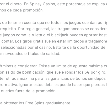
ar el dinero. En Spinsy Casino, este porcentaje se explica 
inos de cada promoción.
 de tener en cuenta que no todos los juegos cuentan por i
 requisito. Por regla general, las tragamonedas se consider
e juegos como la ruleta o el blackjack pueden aportar bas
o contar. Los giros gratis suelen estar limitados a tragamo
, seleccionadas por el casino. Esto te da la oportunidad de
r novedades o títulos de calidad.
érminos a considerar. Existe un límite de apuesta máxima 
con saldo de bonificación, que suele rondar los 5€ por giro
 de retirada máxima para las ganancias de bonos sin depósi
ormativa. Ignorar estos detalles puede hacer que pierdas 
 quedes fuera de la promoción.
a obtener los Free Spins gradualmente