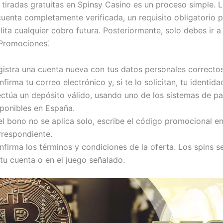
s tiradas gratuitas en Spinsy Casino es un proceso simple. 
 cuenta completamente verificada, un requisito obligatorio 
ita cualquier cobro futura. Posteriormente, solo debes ir a
‘Promociones’.
gistra una cuenta nueva con tus datos personales correctos
firma tu correo electrónico y, si te lo solicitan, tu identida
ectúa un depósito válido, usando uno de los sistemas de p
sponibles en España.
 el bono no se aplica solo, escribe el código promocional e
rrespondiente.
nfirma los términos y condiciones de la oferta. Los spins 
tu cuenta o en el juego señalado.