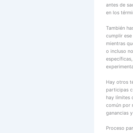
antes de sac
en los térm
También has
cumplir ese
mientras qu
o incluso n
específicas
experimenta
Hay otros t
participas 
hay límites
común por n
ganancias y
Proceso par