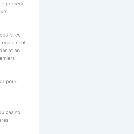
 Le procédé
eurs
itifs, ce
nd également
der et en
remiers
 or pour
du casino
ères