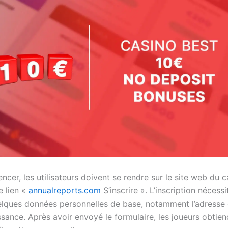
er, les utilisateurs doivent se rendre sur le site web du c
e lien «
annualreports.com
S’inscrire ». L’inscription nécess
elques données personnelles de base, notamment l’adresse e
sance. Après avoir envoyé le formulaire, les joueurs obtien