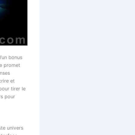
d’un bonus
fre promet
enses
rire et
our tirer le
rs pour
te univers