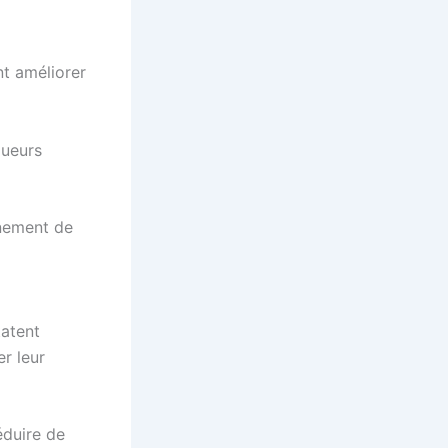
nt améliorer
oueurs
inement de
tatent
r leur
éduire de