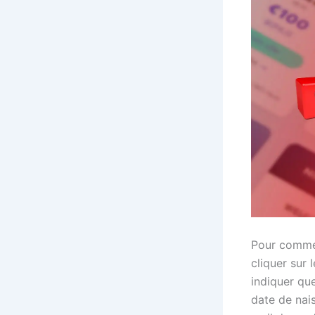
Pour commenc
cliquer sur l
indiquer qu
date de nais