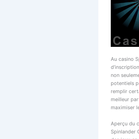
Au casino S
d’inscriptio
non seuleme
potentiels p
remplir cert
meilleur par
maximiser l
Aperçu du c
Spinlander 