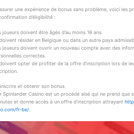
ssurer une expérience de bonus sans problème, voici les p
onfirmation d’éligibilité :
 joueurs doivent être âgés d’au moins 18 ans.
 doivent résider en Belgique ou dans un autre pays admissib
s joueurs doivent ouvrir un nouveau compte avec des infor
sonnelles correctes.
 doivent opter de profiter de la offre d’inscription lors de le
cription.
nscrire et obtenir son bonus
sur Spinlander Casino est un procédé aisé qui ne prend que 
nutes et donne accès à un offre d’inscription attrayant
http
no.com/fr-be/
.