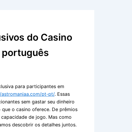
sivos do Casino
o português
usiva para participantes em
//astromaniaa.com/pt-pt/
. Essas
ionantes sem gastar seu dinheiro
o que o casino oferece. De prêmios
eu capacidade de jogo. Mas como
amos descobrir os detalhes juntos.