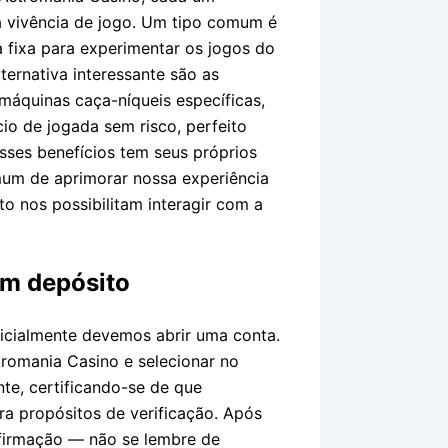
 vivência de jogo. Um tipo comum é
a fixa para experimentar os jogos do
lternativa interessante são as
máquinas caça-níqueis específicas,
o de jogada sem risco, perfeito
sses benefícios tem seus próprios
mum de aprimorar nossa experiência
o nos possibilitam interagir com a
em depósito
nicialmente devemos abrir uma conta.
stromania Casino e selecionar no
te, certificando-se de que
a propósitos de verificação. Após
nfirmação — não se lembre de