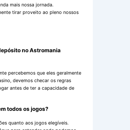
inda mais nossa jornada.
nte tirar proveito ao pleno nossos
depósito no Astromania
ente percebemos que eles geralmente
asino, devemos checar os regras
gar antes de ter a capacidade de
m todos os jogos?
es quanto aos jogos elegíveis.