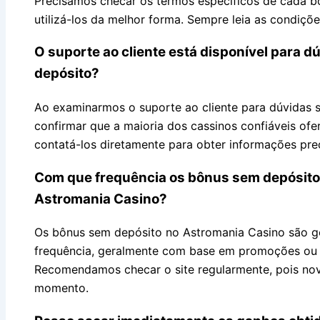
Precisamos checar os termos específicos de cada 
utilizá-los da melhor forma. Sempre leia as condiçõe
O suporte ao cliente está disponível para 
depósito?
Ao examinarmos o suporte ao cliente para dúvidas
confirmar que a maioria dos cassinos confiáveis ofe
contatá-los diretamente para obter informações prec
Com que frequência os bônus sem depósito 
Astromania Casino?
Os bônus sem depósito no Astromania Casino são g
frequência, geralmente com base em promoções ou 
Recomendamos checar o site regularmente, pois nov
momento.