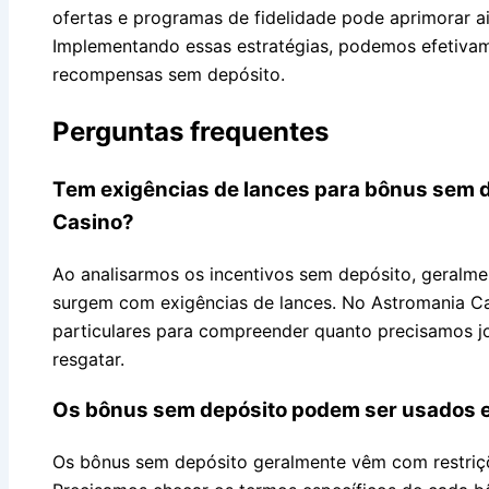
ofertas e programas de fidelidade pode aprimorar a
Implementando essas estratégias, podemos efetivame
recompensas sem depósito.
Perguntas frequentes
Tem exigências de lances para bônus sem 
Casino?
Ao analisarmos os incentivos sem depósito, geralm
surgem com exigências de lances. No Astromania C
particulares para compreender quanto precisamos jo
resgatar.
Os bônus sem depósito podem ser usados e
Os bônus sem depósito geralmente vêm com restriçõ