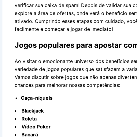
verificar sua caixa de spam! Depois de validar sua co
explore a área de ofertas, onde verá o benefício se
ativado. Cumprindo esses etapas com cuidado, voc
facilmente e começar a jogar de imediato!
Jogos populares para apostar co
Ao visitar o emocionante universo dos benefícios 
variedade de jogos populares que satisfazem a varia
Vamos discutir sobre jogos que não apenas divert
chances para melhorar nossas competências:
Caça-níqueis
Blackjack
Roleta
Vídeo Poker
Bacará