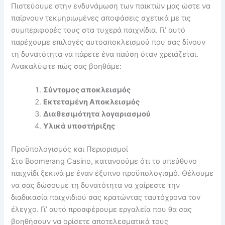
Πιστεύουμε στην ενδυνάμωση των παικτών μας ώστε να
παίρνουν τεκμηριωμένες αποφάσεις σχετικά με τις
συμπεριφορές τους στα τυχερά παιχνίδια. Γι’ αυτό
παρέχουμε επιλογές αυτοαποκλεισμού που σας δίνουν
τη δυνατότητα να πάρετε ένα παύση όταν χρειάζεται.
Ανακαλύψτε πώς σας βοηθάμε:
Σύντομος αποκλεισμός
Εκτεταμένη Αποκλεισμός
Διαθεσιμότητα λογαριασμού
Υλικά υποστήριξης
Προϋπολογισμός και Περιορισμοί
Στο Boomerang Casino, κατανοούμε ότι το υπεύθυνο
παιχνίδι ξεκινά με έναν έξυπνο προϋπολογισμό. Θέλουμε
να σας δώσουμε τη δυνατότητα να χαίρεστε την
διαδικασία παιχνιδιού σας κρατώντας ταυτόχρονα τον
έλεγχο. Γι’ αυτό προσφέρουμε εργαλεία που θα σας
βοηθήσουν να ορίσετε αποτελεσματικά τους