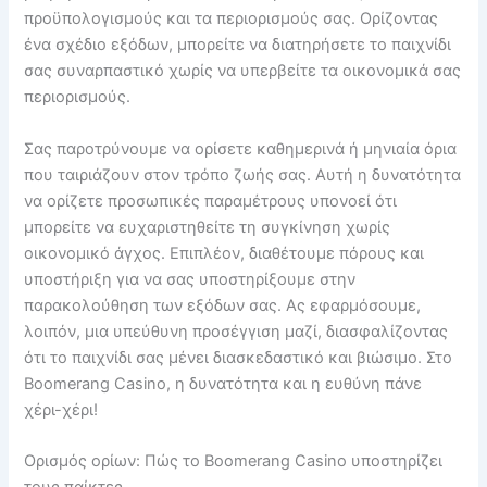
προϋπολογισμούς και τα περιορισμούς σας. Ορίζοντας
ένα σχέδιο εξόδων, μπορείτε να διατηρήσετε το παιχνίδι
σας συναρπαστικό χωρίς να υπερβείτε τα οικονομικά σας
περιορισμούς.
Σας παροτρύνουμε να ορίσετε καθημερινά ή μηνιαία όρια
που ταιριάζουν στον τρόπο ζωής σας. Αυτή η δυνατότητα
να ορίζετε προσωπικές παραμέτρους υπονοεί ότι
μπορείτε να ευχαριστηθείτε τη συγκίνηση χωρίς
οικονομικό άγχος. Επιπλέον, διαθέτουμε πόρους και
υποστήριξη για να σας υποστηρίξουμε στην
παρακολούθηση των εξόδων σας. Ας εφαρμόσουμε,
λοιπόν, μια υπεύθυνη προσέγγιση μαζί, διασφαλίζοντας
ότι το παιχνίδι σας μένει διασκεδαστικό και βιώσιμο. Στο
Boomerang Casino, η δυνατότητα και η ευθύνη πάνε
χέρι-χέρι!
Ορισμός ορίων: Πώς το Boomerang Casino υποστηρίζει
τους παίκτες