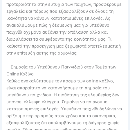
προτεραιότητα στην ευτυχία των παιχτών, προσφέρουμε
εργαλεία και πόρους που εξασφαλίζουν σε όλους τη
ικανότητα να κάνουν κατατοπισμένες επιλογές. Ας
ανακαλύψουμε πώς η δέσμευσή μας για υπεύθυνο
παιχνίδι όχι μόνο αυξάνει την απόλαυση αλλά και
διαφυλάσσει τα συμφέροντα της κοινότητάς μας. Τι
καθιστά την προσέγγισή μας ξεχωριστά αποτελεσματική
στην επίτευξη αυτής της αρμονίας;
Η Σημασία του Υπεύθυνου Παιχνιδιού στον Τομέα των
Online Καζίνο
Καθώς ανακαλύπτουμε τον κόσμο των online καζίνο,
είναι απαραίτητο να κατανοήσουμε τη σημασία του
υπεύθυνου παιχνιδιού. Η υιοθέτηση της ελευθερίας δεν
υπονοεί έλλειψη ελέγχου. Σημαίνει να παίρνουμε
κατατοπισμένες επιλογές. Υπεύθυνο παιχνίδι δηλώνει να
ορίζουμε περιορισμούς στον χρόνο και τα οικονομικά,
εξασφαλίζοντας ότι απολαμβάνουμε τη διέγερση χωρίς
απειλή. Όλοι αγαπάμε τον ενθουσιασμό του παιχνιδιού,