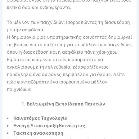
διασφαλίζοντας ότι τα ταξίδια μας στο παιχνίδι είναι τόσο
θετικά όσο και ενδιαφέροντα.
Το μέλλον των παιχνιδιών: Ισορροπώντας τη διασκέδαση
με την ασφάλεια
Η δημιουργία μιας υποστηρικτικής κοινότητας δημιουργεί
τις βάσεις για τη συζήτηση για το μέλλον των παιχνιδιών,
όπου η διασκέδαση και η ασφάλεια πάνε χέρι-χέρι.
Είμαστε πεπεισμένοι ότι είναι απαραίτητο να
αγκαλιάσουμε την ελευθερία, εξασφαλίζοντας
παράλληλα ένα ασφαλές περιβάλλον για όλους. Δείτε
πώς φανταζόμαστε ένα ισορροπημένο μέλλον
παιχνιδιών:
Βελτιωμένη Εκπαίδευση Παικτών
Καινοτόμος Τεχνολογία
Ενεργή Υποστήριξη Κοινότητας
Τακτική ανασκόπηση