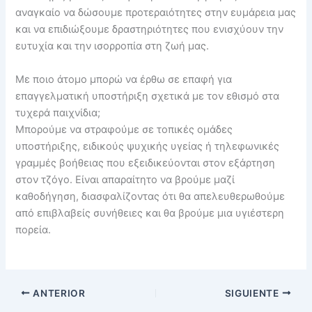
αναγκαίο να δώσουμε προτεραιότητες στην ευμάρεια μας
και να επιδιώξουμε δραστηριότητες που ενισχύουν την
ευτυχία και την ισορροπία στη ζωή μας.
Με ποιο άτομο μπορώ να έρθω σε επαφή για
επαγγελματική υποστήριξη σχετικά με τον εθισμό στα
τυχερά παιχνίδια;
Μπορούμε να στραφούμε σε τοπικές ομάδες
υποστήριξης, ειδικούς ψυχικής υγείας ή τηλεφωνικές
γραμμές βοήθειας που εξειδικεύονται στον εξάρτηση
στον τζόγο. Είναι απαραίτητο να βρούμε μαζί
καθοδήγηση, διασφαλίζοντας ότι θα απελευθερωθούμε
από επιβλαβείς συνήθειες και θα βρούμε μια υγιέστερη
πορεία.
ANTERIOR
SIGUIENTE