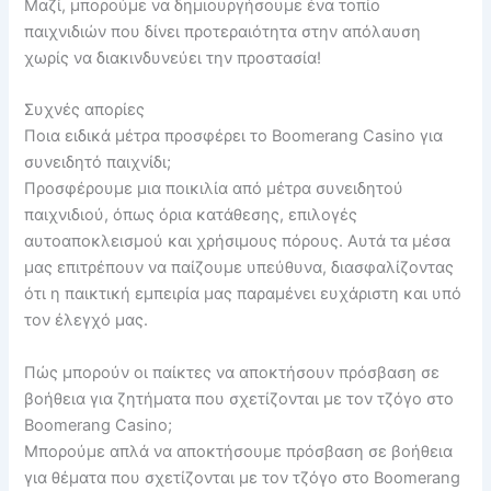
Μαζί, μπορούμε να δημιουργήσουμε ένα τοπίο
παιχνιδιών που δίνει προτεραιότητα στην απόλαυση
χωρίς να διακινδυνεύει την προστασία!
Συχνές απορίες
Ποια ειδικά μέτρα προσφέρει το Boomerang Casino για
συνειδητό παιχνίδι;
Προσφέρουμε μια ποικιλία από μέτρα συνειδητού
παιχνιδιού, όπως όρια κατάθεσης, επιλογές
αυτοαποκλεισμού και χρήσιμους πόρους. Αυτά τα μέσα
μας επιτρέπουν να παίζουμε υπεύθυνα, διασφαλίζοντας
ότι η παικτική εμπειρία μας παραμένει ευχάριστη και υπό
τον έλεγχό μας.
Πώς μπορούν οι παίκτες να αποκτήσουν πρόσβαση σε
βοήθεια για ζητήματα που σχετίζονται με τον τζόγο στο
Boomerang Casino;
Μπορούμε απλά να αποκτήσουμε πρόσβαση σε βοήθεια
για θέματα που σχετίζονται με τον τζόγο στο Boomerang