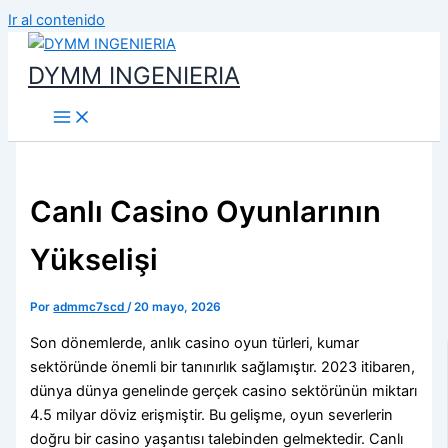
Ir al contenido
DYMM INGENIERIA
Canlı Casino Oyunlarının
Yükselişi
Por
admmc7scd
/
20 mayo, 2026
Son dönemlerde, anlık casino oyun türleri, kumar
sektöründe önemli bir tanınırlık sağlamıştır. 2023 itibaren,
dünya dünya genelinde gerçek casino sektörünün miktarı
4.5 milyar döviz erişmiştir. Bu gelişme, oyun severlerin
doğru bir casino yaşantısı talebinden gelmektedir. Canlı