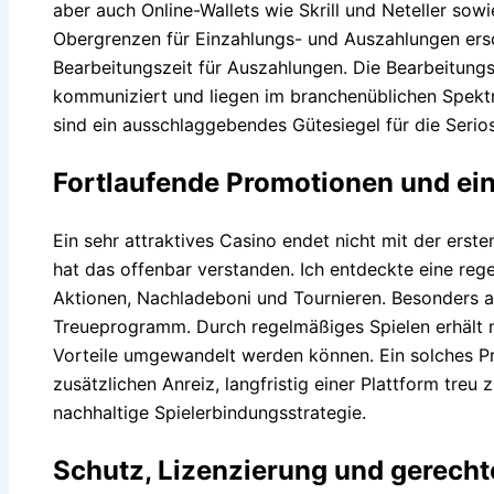
aber auch Online-Wallets wie Skrill und Neteller s
Obergrenzen für Einzahlungs- und Auszahlungen ersch
Bearbeitungszeit für Auszahlungen. Die Bearbeitung
kommuniziert und liegen im branchenüblichen Spekt
sind ein ausschlaggebendes Gütesiegel für die Serios
Fortlaufende Promotionen und e
Ein sehr attraktives Casino endet nicht mit der erste
hat das offenbar verstanden. Ich entdeckte eine reg
Aktionen, Nachladeboni und Tournieren. Besonders at
Treueprogramm. Durch regelmäßiges Spielen erhält m
Vorteile umgewandelt werden können. Ein solches P
zusätzlichen Anreiz, langfristig einer Plattform treu z
nachhaltige Spielerbindungsstrategie.
Schutz, Lizenzierung und gerechte