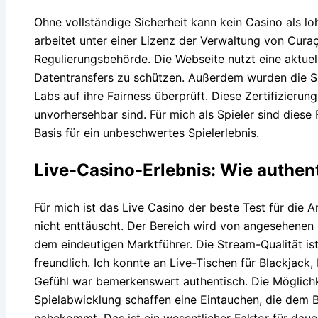
Ohne vollständige Sicherheit kann kein Casino als l
arbeitet unter einer Lizenz der Verwaltung von Curaç
Regulierungsbehörde. Die Webseite nutzt eine aktuel
Datentransfers zu schützen. Außerdem wurden die S
Labs auf ihre Fairness überprüft. Diese Zertifizierung
unvorhersehbar sind. Für mich als Spieler sind diese
Basis für ein unbeschwertes Spielerlebnis.
Live-Casino-Erlebnis: Wie authent
Für mich ist das Live Casino der beste Test für die A
nicht enttäuscht. Der Bereich wird von angesehenen 
dem eindeutigen Marktführer. Die Stream-Qualität is
freundlich. Ich konnte an Live-Tischen für Blackjack
Gefühl war bemerkenswert authentisch. Die Möglichke
Spielabwicklung schaffen eine Eintauchen, die dem 
nahekommt. Das ist ein wesentlicher Faktor für daue