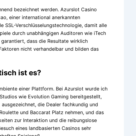
ohnend bezeichnet werden. Azurslot Casino
ao, einer international anerkannten
le SSL-Verschlüsselungstechnologie, damit alle
piele durch unabhängigen Auditoren wie iTech
 garantiert, dass die Resultate wirklich
 Faktoren nicht verhandelbar und bilden das
isch ist es?
mbiente einer Plattform. Bei Azurslot wurde ich
Studios wie Evolution Gaming bereitgestellt,
t ausgezeichnet, die Dealer fachkundig und
, Roulette und Baccarat Platz nehmen, und das
iten zur Interaktion und die reibungslose
Besuch eines landbasierten Casinos sehr
rhaften Spielspaß.