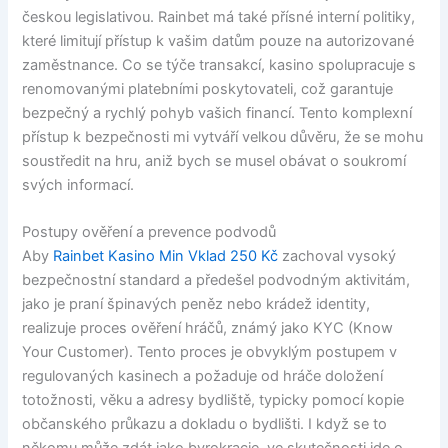
českou legislativou. Rainbet má také přísné interní politiky,
které limitují přístup k vašim datům pouze na autorizované
zaměstnance. Co se týče transakcí, kasino spolupracuje s
renomovanými platebními poskytovateli, což garantuje
bezpečný a rychlý pohyb vašich financí. Tento komplexní
přístup k bezpečnosti mi vytváří velkou důvěru, že se mohu
soustředit na hru, aniž bych se musel obávat o soukromí
svých informací.
Postupy ověření a prevence podvodů
Aby
Rainbet Kasino Min Vklad 250 Kč
zachoval vysoký
bezpečnostní standard a předešel podvodným aktivitám,
jako je praní špinavých peněz nebo krádež identity,
realizuje proces ověření hráčů, známý jako KYC (Know
Your Customer). Tento proces je obvyklým postupem v
regulovaných kasinech a požaduje od hráče doložení
totožnosti, věku a adresy bydliště, typicky pomocí kopie
občanského průkazu a dokladu o bydlišti. I když se to