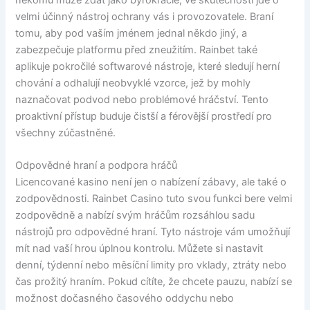
někomu může zdát jako byrokracie, ve skutečnosti jde o
velmi účinný nástroj ochrany vás i provozovatele. Braní
tomu, aby pod vaším jménem jednal někdo jiný, a
zabezpečuje platformu před zneužitím. Rainbet také
aplikuje pokročilé softwarové nástroje, které sledují herní
chování a odhalují neobvyklé vzorce, jež by mohly
naznačovat podvod nebo problémové hráčství. Tento
proaktivní přístup buduje čistší a férovější prostředí pro
všechny zúčastněné.
Odpovědné hraní a podpora hráčů
Licencované kasino není jen o nabízení zábavy, ale také o
zodpovědnosti. Rainbet Casino tuto svou funkci bere velmi
zodpovědně a nabízí svým hráčům rozsáhlou sadu
nástrojů pro odpovědné hraní. Tyto nástroje vám umožňují
mít nad vaší hrou úplnou kontrolu. Můžete si nastavit
denní, týdenní nebo měsíční limity pro vklady, ztráty nebo
čas prožitý hraním. Pokud cítíte, že chcete pauzu, nabízí se
možnost dočasného časového oddychu nebo