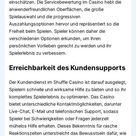
einschätzen. Die Servicebewertung im Casino hebt die
anwenderfreundlichen Oberflächen, die große
Spielauswahl und die progressiven
Auszahlungsoptionen hervor und repräsentiert so die
Freiheit beim Spielen. Spieler können daher die
verschiedenen Optionen erkunden, um ihren
persönlichen Vorlieben gerecht zu werden und ihr
Spielerlebnis zu verbessern.
Erreichbarkeit des Kundensupports
Der Kundendienst im Shuffle Casino ist darauf ausgelegt,
Spielern schnelle und wirksame Hilfe zu bieten und so ihr
komplettes Spielerlebnis zu optimieren. Das Casino
bietet unterschiedliche Kontaktmöglichkeiten, darunter
Live-Chat, E-Mail und telefonischen Support, sodass
Spieler bei Schwierigkeiten oder Fragen jederzeit
mühelos Hilfe erhalten. Dieses Bekenntnis für rasche
Reaktionszeiten unterstreicht das Bewusstsein dafür, wie