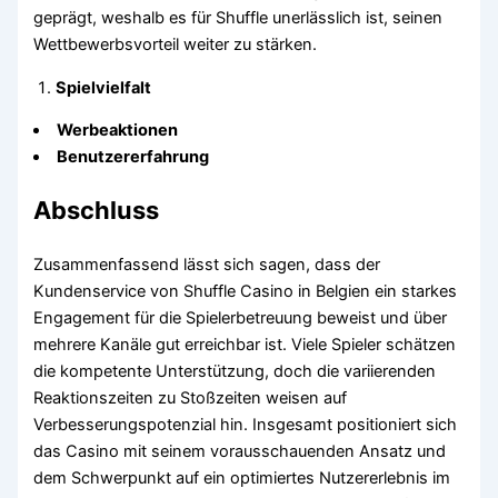
geprägt, weshalb es für Shuffle unerlässlich ist, seinen
Wettbewerbsvorteil weiter zu stärken.
Spielvielfalt
Werbeaktionen
Benutzererfahrung
Abschluss
Zusammenfassend lässt sich sagen, dass der
Kundenservice von Shuffle Casino in Belgien ein starkes
Engagement für die Spielerbetreuung beweist und über
mehrere Kanäle gut erreichbar ist. Viele Spieler schätzen
die kompetente Unterstützung, doch die variierenden
Reaktionszeiten zu Stoßzeiten weisen auf
Verbesserungspotenzial hin. Insgesamt positioniert sich
das Casino mit seinem vorausschauenden Ansatz und
dem Schwerpunkt auf ein optimiertes Nutzererlebnis im