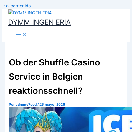
Ir al contenido
DYMM INGENIERIA
Ob der Shuffle Casino
Service in Belgien
reaktionsschnell?
Por
admmc7scd
/
26 mayo, 2026