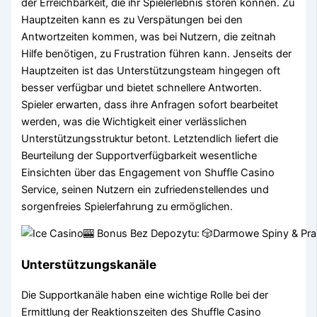
der Erreichbarkeit, die ihr Spielerlebnis stören können. Zu
Hauptzeiten kann es zu Verspätungen bei den
Antwortzeiten kommen, was bei Nutzern, die zeitnah
Hilfe benötigen, zu Frustration führen kann. Jenseits der
Hauptzeiten ist das Unterstützungsteam hingegen oft
besser verfügbar und bietet schnellere Antworten.
Spieler erwarten, dass ihre Anfragen sofort bearbeitet
werden, was die Wichtigkeit einer verlässlichen
Unterstützungsstruktur betont. Letztendlich liefert die
Beurteilung der Supportverfügbarkeit wesentliche
Einsichten über das Engagement von Shuffle Casino
Service, seinen Nutzern ein zufriedenstellendes und
sorgenfreies Spielerfahrung zu ermöglichen.
Unterstützungskanäle
Die Supportkanäle haben eine wichtige Rolle bei der
Ermittlung der Reaktionszeiten des Shuffle Casino