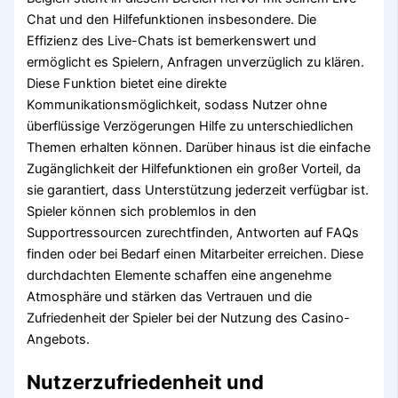
Chat und den Hilfefunktionen insbesondere. Die
Effizienz des Live-Chats ist bemerkenswert und
ermöglicht es Spielern, Anfragen unverzüglich zu klären.
Diese Funktion bietet eine direkte
Kommunikationsmöglichkeit, sodass Nutzer ohne
überflüssige Verzögerungen Hilfe zu unterschiedlichen
Themen erhalten können. Darüber hinaus ist die einfache
Zugänglichkeit der Hilfefunktionen ein großer Vorteil, da
sie garantiert, dass Unterstützung jederzeit verfügbar ist.
Spieler können sich problemlos in den
Supportressourcen zurechtfinden, Antworten auf FAQs
finden oder bei Bedarf einen Mitarbeiter erreichen. Diese
durchdachten Elemente schaffen eine angenehme
Atmosphäre und stärken das Vertrauen und die
Zufriedenheit der Spieler bei der Nutzung des Casino-
Angebots.
Nutzerzufriedenheit und