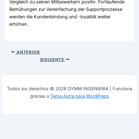
Vergleich zu seinen Mitbewerbern positiv. Fortlaufende
Bemühungen zur Vereinfachung der Supportprozesse
werden die Kundenbindung und -loyalität weiter
erhöhen.
ANTERIOR
SIGUIENTE
Todos los derechos © 2026 DYMM INGENIERIA | Funciona
gracias a
Tema Astra para WordPress