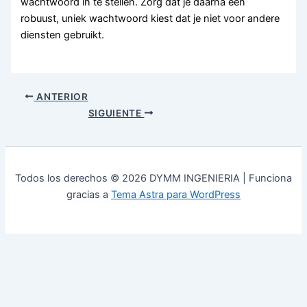
wachtwoord in te stellen. Zorg dat je daarna een
robuust, uniek wachtwoord kiest dat je niet voor andere
diensten gebruikt.
ANTERIOR
SIGUIENTE
Todos los derechos © 2026 DYMM INGENIERIA | Funciona
gracias a
Tema Astra para WordPress