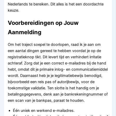
Nederlands te bereiken. Dit alles is het een doordachte
keuze.
Voorbereidingen op Jouw
Aanmelding
Om het traject soepel te doorlopen, raad ik je aan om
een aantal dingen gereed te hebben voordat je op de
registratieknop tikt. Dit levert tijd en verhindert irritatie
achteraf. Zorg dat je een correct e-mailadres bij de hand
hebt, omdat dit je primaire inlog- en communicatiemiddel
wordt. Daarnaast heb je je legitimatiebewijs benodigd,
bijvoorbeeld een reis pas of autorijbewijs, voor de
toekomstige validatie. Ten slotte is het handig om je
betalingsgegevens, denk aan je bankrekeningnummer of
een scan van je bankpas, paraat te houden.
Één uniek en werkend e-mailadres.