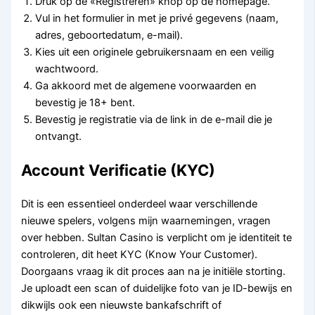
Druk op de «Registreren» knop op de homepage.
Vul in het formulier in met je privé gegevens (naam,
adres, geboortedatum, e-mail).
Kies uit een originele gebruikersnaam en een veilig
wachtwoord.
Ga akkoord met de algemene voorwaarden en
bevestig je 18+ bent.
Bevestig je registratie via de link in de e-mail die je
ontvangt.
Account Verificatie (KYC)
Dit is een essentieel onderdeel waar verschillende
nieuwe spelers, volgens mijn waarnemingen, vragen
over hebben. Sultan Casino is verplicht om je identiteit te
controleren, dit heet KYC (Know Your Customer).
Doorgaans vraag ik dit proces aan na je initiële storting.
Je uploadt een scan of duidelijke foto van je ID-bewijs en
dikwijls ook een nieuwste bankafschrift of