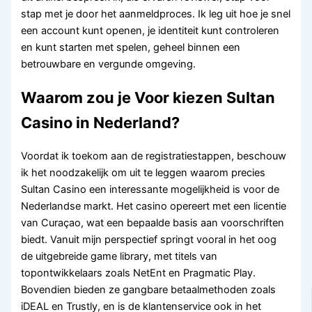
stap met je door het aanmeldproces. Ik leg uit hoe je snel
een account kunt openen, je identiteit kunt controleren
en kunt starten met spelen, geheel binnen een
betrouwbare en vergunde omgeving.
Waarom zou je Voor kiezen Sultan
Casino in Nederland?
Voordat ik toekom aan de registratiestappen, beschouw
ik het noodzakelijk om uit te leggen waarom precies
Sultan Casino een interessante mogelijkheid is voor de
Nederlandse markt. Het casino opereert met een licentie
van Curaçao, wat een bepaalde basis aan voorschriften
biedt. Vanuit mijn perspectief springt vooral in het oog
de uitgebreide game library, met titels van
topontwikkelaars zoals NetEnt en Pragmatic Play.
Bovendien bieden ze gangbare betaalmethoden zoals
iDEAL en Trustly, en is de klantenservice ook in het