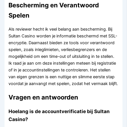
Bescherming en Verantwoord
Spelen
Als reviewer hecht ik veel belang aan bescherming. Bij
Sultan Casino worden je informatie beschermd met SSL-
encryptie. Daarnaast bieden ze tools voor verantwoord
spelen, zoals inleglimieten, verliesbegrenzers en de
mogelijkheid om een time-out of uitsluiting in te stellen.
Ik raad je aan om deze instellingen meteen bij registratie
of in je accountinstellingen te controleren. Het stellen
van eigen grenzen is een nuttige en slimme eerste stap
voordat je aanvangt met spelen, zodat het vermaak blijft.
Vragen en antwoorden
Hoelang is de accountverificatie bij Sultan
Casino?