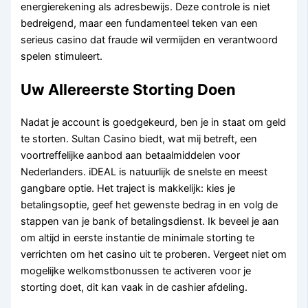
energierekening als adresbewijs. Deze controle is niet
bedreigend, maar een fundamenteel teken van een
serieus casino dat fraude wil vermijden en verantwoord
spelen stimuleert.
Uw Allereerste Storting Doen
Nadat je account is goedgekeurd, ben je in staat om geld
te storten. Sultan Casino biedt, wat mij betreft, een
voortreffelijke aanbod aan betaalmiddelen voor
Nederlanders. iDEAL is natuurlijk de snelste en meest
gangbare optie. Het traject is makkelijk: kies je
betalingsoptie, geef het gewenste bedrag in en volg de
stappen van je bank of betalingsdienst. Ik beveel je aan
om altijd in eerste instantie de minimale storting te
verrichten om het casino uit te proberen. Vergeet niet om
mogelijke welkomstbonussen te activeren voor je
storting doet, dit kan vaak in de cashier afdeling.