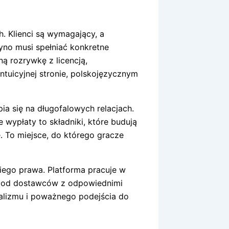
h. Klienci są wymagający, a
yno musi spełniać konkretne
ną rozrywkę z licencją,
tuicyjnej stronie, polskojęzycznym
pia się na długofalowych relacjach.
 wypłaty to składniki, które budują
ję. To miejsce, do którego gracze
iego prawa. Platforma pracuje w
ry od dostawców z odpowiednimi
onalizmu i poważnego podejścia do