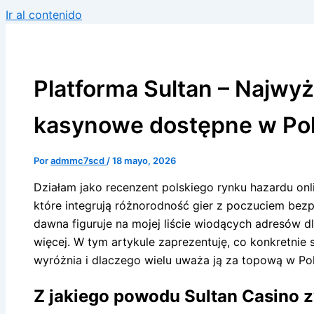
Ir al contenido
Platforma Sultan – Najwyż
kasynowe dostępne w Po
Por
admmc7scd
/
18 mayo, 2026
Działam jako recenzent polskiego rynku hazardu onl
które integrują różnorodność gier z poczuciem bez
dawna figuruje na mojej liście wiodących adresów 
więcej. W tym artykule zaprezentuję, co konkretnie s
wyróżnia i dlaczego wielu uważa ją za topową w Pol
Z jakiego powodu Sultan Casino 