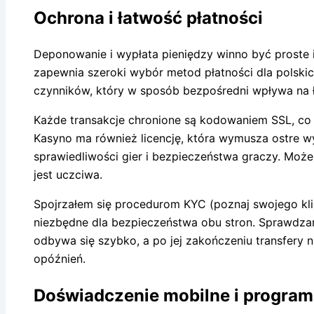
Ochrona i łatwość płatności
Deponowanie i wypłata pieniędzy winno być proste i
zapewnia szeroki wybór metod płatności dla polskic
czynników, który w sposób bezpośredni wpływa na 
Każde transakcje chronione są kodowaniem SSL, co
Kasyno ma również licencję, która wymusza ostre 
sprawiedliwości gier i bezpieczeństwa graczy. Mo
jest uczciwa.
Spojrzałem się procedurom KYC (poznaj swojego kli
niezbędne dla bezpieczeństwa obu stron. Sprawdz
odbywa się szybko, a po jej zakończeniu transfery 
opóźnień.
Doświadczenie mobilne i program