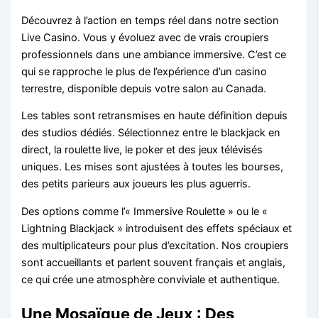
Découvrez à l’action en temps réel dans notre section
Live Casino. Vous y évoluez avec de vrais croupiers
professionnels dans une ambiance immersive. C’est ce
qui se rapproche le plus de l’expérience d’un casino
terrestre, disponible depuis votre salon au Canada.
Les tables sont retransmises en haute définition depuis
des studios dédiés. Sélectionnez entre le blackjack en
direct, la roulette live, le poker et des jeux télévisés
uniques. Les mises sont ajustées à toutes les bourses,
des petits parieurs aux joueurs les plus aguerris.
Des options comme l’« Immersive Roulette » ou le «
Lightning Blackjack » introduisent des effets spéciaux et
des multiplicateurs pour plus d’excitation. Nos croupiers
sont accueillants et parlent souvent français et anglais,
ce qui crée une atmosphère conviviale et authentique.
Une Mosaïque de Jeux : Des