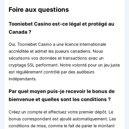
Foire aux questions
Tooniebet Casino est-ce légal et protégé au
Canada ?
Oui. Tooniebet Casino a une licence internationale
accréditée et admet les joueurs canadiens. Nous
sécurisons vos données et transactions avec un
cryptage SSL performant. Notre volonté pour un jeu juste
est régulièrement contrôlé par des auditeurs
indépendants.
Par quel moyen puis-je recevoir le bonus de
bienvenue et quelles sont les conditions ?
Créez un compte et effectuez votre premier dépôt. Le
bonus correspondant est ajouté automatiquement. Les
conditions de mise, comme le fait de parier le montant