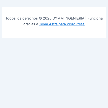
Todos los derechos © 2026 DYMM INGENIERIA | Funciona
gracias a
Tema Astra para WordPress