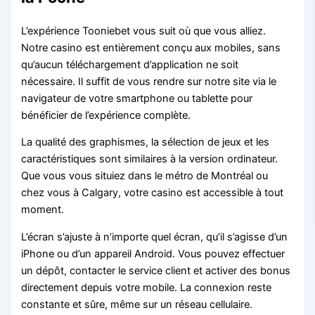
L’expérience Tooniebet vous suit où que vous alliez.
Notre casino est entièrement conçu aux mobiles, sans
qu’aucun téléchargement d’application ne soit
nécessaire. Il suffit de vous rendre sur notre site via le
navigateur de votre smartphone ou tablette pour
bénéficier de l’expérience complète.
La qualité des graphismes, la sélection de jeux et les
caractéristiques sont similaires à la version ordinateur.
Que vous vous situiez dans le métro de Montréal ou
chez vous à Calgary, votre casino est accessible à tout
moment.
L’écran s’ajuste à n’importe quel écran, qu’il s’agisse d’un
iPhone ou d’un appareil Android. Vous pouvez effectuer
un dépôt, contacter le service client et activer des bonus
directement depuis votre mobile. La connexion reste
constante et sûre, même sur un réseau cellulaire.