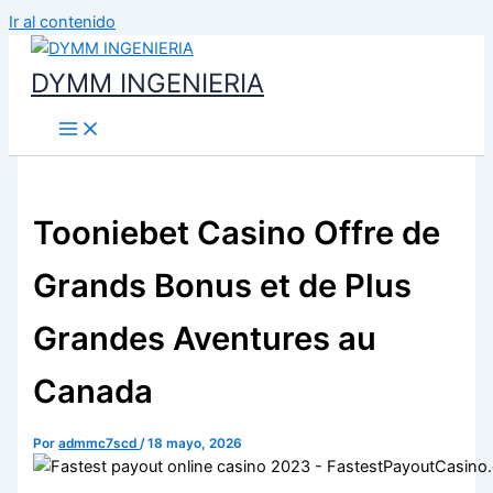
Ir al contenido
DYMM INGENIERIA
Tooniebet Casino Offre de
Grands Bonus et de Plus
Grandes Aventures au
Canada
Por
admmc7scd
/
18 mayo, 2026