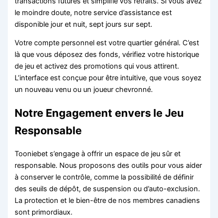
transactions futures et simplifie vos retraits. Si vous avez
le moindre doute, notre service d’assistance est
disponible jour et nuit, sept jours sur sept.
Votre compte personnel est votre quartier général. C’est
là que vous déposez des fonds, vérifiez votre historique
de jeu et activez des promotions qui vous attirent.
L’interface est conçue pour être intuitive, que vous soyez
un nouveau venu ou un joueur chevronné.
Notre Engagement envers le Jeu
Responsable
Tooniebet s’engage à offrir un espace de jeu sûr et
responsable. Nous proposons des outils pour vous aider
à conserver le contrôle, comme la possibilité de définir
des seuils de dépôt, de suspension ou d’auto-exclusion.
La protection et le bien-être de nos membres canadiens
sont primordiaux.