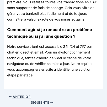
première. Vous réalisez toutes vos transactions en CAD
sans supporter de frais de change. Cela vous offre de
gérer votre bankroll plus facilement et de toujours
connaître la valeur exacte de vos mises et gains.
Comment agir si je rencontre un problème
technique ou si j’ai une question ?
Notre service client est accessible 24h/24 et 7j/7 par
chat en direct et email. Pour un dysfonctionnement
technique, tentez d’abord de vider le cache de votre
navigateur ou de vérifier sa mise à jour. Notre équipe
vous accompagnera ensuite à identifier une solution,
étape par étape.
ANTERIOR
SIGUIENTE