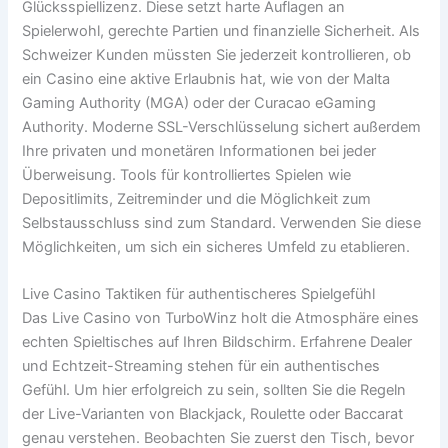
Glücksspiellizenz. Diese setzt harte Auflagen an
Spielerwohl, gerechte Partien und finanzielle Sicherheit. Als
Schweizer Kunden müssten Sie jederzeit kontrollieren, ob
ein Casino eine aktive Erlaubnis hat, wie von der Malta
Gaming Authority (MGA) oder der Curacao eGaming
Authority. Moderne SSL-Verschlüsselung sichert außerdem
Ihre privaten und monetären Informationen bei jeder
Überweisung. Tools für kontrolliertes Spielen wie
Depositlimits, Zeitreminder und die Möglichkeit zum
Selbstausschluss sind zum Standard. Verwenden Sie diese
Möglichkeiten, um sich ein sicheres Umfeld zu etablieren.
Live Casino Taktiken für authentischeres Spielgefühl
Das Live Casino von TurboWinz holt die Atmosphäre eines
echten Spieltisches auf Ihren Bildschirm. Erfahrene Dealer
und Echtzeit-Streaming stehen für ein authentisches
Gefühl. Um hier erfolgreich zu sein, sollten Sie die Regeln
der Live-Varianten von Blackjack, Roulette oder Baccarat
genau verstehen. Beobachten Sie zuerst den Tisch, bevor