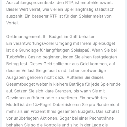
Auszahlungsprozentsatz, den RTP, ist empfehlenswert.
Dieser Wert verrät, wie viel ein Spiel langfristig statistisch
auszahlt. Ein besserer RTP ist für den Spieler meist von
Vorteil.
Geldmanagement: Ihr Budget im Griff behalten
Ein verantwortungsvoller Umgang mit Ihrem Spielbudget
ist die Grundlage für langfristigen Spielspaß. Wenn Sie bei
TurboWinz Casino beginnen, legen Sie einen festgelegten
Betrag fest. Dieses Geld sollte nur aus Geld kommen, auf
dessen Verlust Sie gefasst sind. Lebensnotwendige
Ausgaben gehören nicht dazu. Aufteilen Sie dieses
Gesamtbudget weiter in kleinere Beträge für jede Spielrunde
auf. Setzen Sie sich klare Grenzen, bis wann Sie mit
Gewinnen aufhören oder zu verlieren. Ein bewährtes
Modell ist die 1%-Regel. Dabei riskieren Sie pro Runde nicht
mehr als ein Prozent Ihres gesamten Budgets. Das schützt
vor unüberlegten Aktionen. Sogar bei einer Pechsträhne
behalten Sie so die Kontrolle und sind in der Lage die