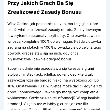
Przy Jakich Grach Da Się
Zrealizować Zasady Bonusu
Winz Casino, jak pozostałe kasyno, ma listę gier, które
umożliwiają zrealizować zasady obrotu. Zdecydowanym
faworytem to automaty, czyli sloty. One prawie zawsze
wnoszą kompletne 100% do wymagań. Każda złotówka
zagrana na slotach w 100% prowadzi cię do celu. Z tego
powodu gracze stawiają na nich, gdy chcą
błyskawicznie i pewnie odegrać bonus.
Zupełnie odmiennie przedstawia się kwestia z grami
stołowymi. Blackjack, ruletka, poker video – te tytuły
zazwyczaj liczą się bardzo nisko, na wysokości 5% lub
10%. Obstawienie 10 zł w ruletce może dać ci jedynie 1 zł
obrotu bonusowego. Pewne gry mogą być kompletnie
wykluczone. Gdzie szukać tej informacji? W regulaminie
promocji. Często też w lobby gier znajdziesz filtr
pokazujący „Gry kwalifikujące się do bonusu”. Korzystaj