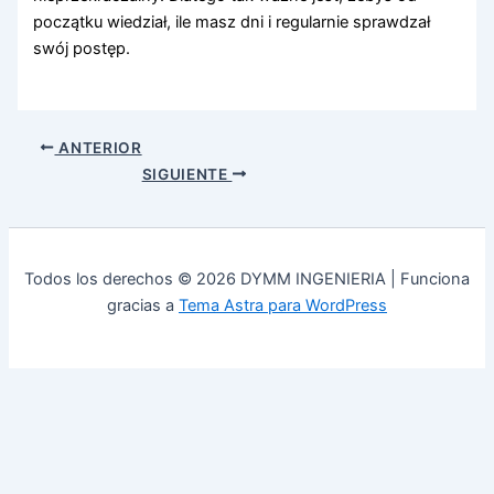
początku wiedział, ile masz dni i regularnie sprawdzał
swój postęp.
ANTERIOR
SIGUIENTE
Todos los derechos © 2026 DYMM INGENIERIA | Funciona
gracias a
Tema Astra para WordPress