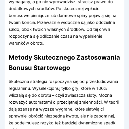
wymagany, a go nie wprowadzisz, stracisz prawo do
dodatkowych środków. Po skutecznej wpłacie
bonusowe pieniądze lub darmowe spiny pojawią się na
twoim koncie. Przeważnie widoczne są jako oddzielne
saldo, obok twoich własnych środków. Od tej chwili
rozpoczyna się odliczanie czasu na wypełnienie
warunków obrotu.
Metody Skutecznego Zastosowania
Bonusu Startowego
Skuteczna strategia rozpoczyna się od przestudiowania
regulaminu. Wyselekcjonuj tylko gry, które w 100%
wliczają się do obrotu – czyli zwłaszcza sloty. Można
rozważyć automatami o przeciętnej zmienności. W teorii
dają szansę na wyższe wygrane, które ułatwią ci
sprawniej obrócić niezbędną kwotę, ale nie zapominaj,
że podejmujesz ryzyko też bardziej dynamiczne spadki