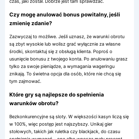
czas, jaki został. Dobrze jest tam sprawdzać.
Czy mogę anulować bonus powitalny, jeśli
zmienię zdanie?
Zazwyczaj to możliwe. Jeśli uznasz, że warunki obrotu
są zbyt wysokie lub wolisz grać wyłącznie za własne
środki, skontaktuj się z obsługą klienta. Poproś o
usunięcie bonusu z twojego konta. Po anulowaniu grasz
tylko za swoje pieniądze, a wymagania wageringu
znikają. To świetna opcja dla osób, które nie chcą się
tym zajmować.
Które gry są najlepsze do spełnienia
warunków obrotu?
Bezkonkurencyjne są sloty. W większości kasyn liczą się
w 100%, więc postęp jest najszybszy. Unikaj gier
stołowych, takich jak ruletka czy blackjack, do czasu
spełnienia wymagań – one albo wnoszą mały procent,