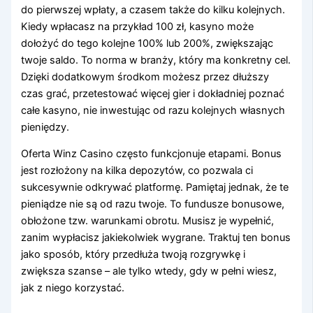
do pierwszej wpłaty, a czasem także do kilku kolejnych.
Kiedy wpłacasz na przykład 100 zł, kasyno może
dołożyć do tego kolejne 100% lub 200%, zwiększając
twoje saldo. To norma w branży, który ma konkretny cel.
Dzięki dodatkowym środkom możesz przez dłuższy
czas grać, przetestować więcej gier i dokładniej poznać
całe kasyno, nie inwestując od razu kolejnych własnych
pieniędzy.
Oferta Winz Casino często funkcjonuje etapami. Bonus
jest rozłożony na kilka depozytów, co pozwala ci
sukcesywnie odkrywać platformę. Pamiętaj jednak, że te
pieniądze nie są od razu twoje. To fundusze bonusowe,
obłożone tzw. warunkami obrotu. Musisz je wypełnić,
zanim wypłacisz jakiekolwiek wygrane. Traktuj ten bonus
jako sposób, który przedłuża twoją rozgrywkę i
zwiększa szanse – ale tylko wtedy, gdy w pełni wiesz,
jak z niego korzystać.