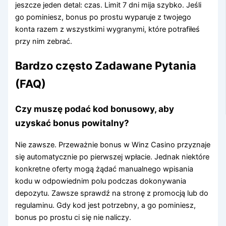
jeszcze jeden detal: czas. Limit 7 dni mija szybko. Jeśli
go pominiesz, bonus po prostu wyparuje z twojego
konta razem z wszystkimi wygranymi, które potrafiłeś
przy nim zebrać.
Bardzo często Zadawane Pytania
(FAQ)
Czy muszę podać kod bonusowy, aby
uzyskać bonus powitalny?
Nie zawsze. Przeważnie bonus w Winz Casino przyznaje
się automatycznie po pierwszej wpłacie. Jednak niektóre
konkretne oferty mogą żądać manualnego wpisania
kodu w odpowiednim polu podczas dokonywania
depozytu. Zawsze sprawdź na stronę z promocją lub do
regulaminu. Gdy kod jest potrzebny, a go pominiesz,
bonus po prostu ci się nie naliczy.