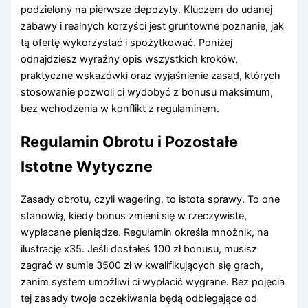
podzielony na pierwsze depozyty. Kluczem do udanej
zabawy i realnych korzyści jest gruntowne poznanie, jak
tą ofertę wykorzystać i spożytkować. Poniżej
odnajdziesz wyraźny opis wszystkich kroków,
praktyczne wskazówki oraz wyjaśnienie zasad, których
stosowanie pozwoli ci wydobyć z bonusu maksimum,
bez wchodzenia w konflikt z regulaminem.
Regulamin Obrotu i Pozostałe
Istotne Wytyczne
Zasady obrotu, czyli wagering, to istota sprawy. To one
stanowią, kiedy bonus zmieni się w rzeczywiste,
wypłacane pieniądze. Regulamin określa mnożnik, na
ilustrację x35. Jeśli dostałeś 100 zł bonusu, musisz
zagrać w sumie 3500 zł w kwalifikujących się grach,
zanim system umożliwi ci wypłacić wygrane. Bez pojęcia
tej zasady twoje oczekiwania będą odbiegające od