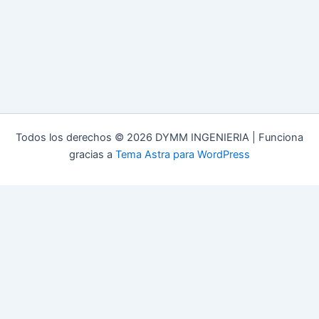
Todos los derechos © 2026 DYMM INGENIERIA | Funciona
gracias a
Tema Astra para WordPress
Customize
Reject All
Accept All
Desarrollado por
✖
►
Cookies Necesarias
Siempre Activo
Las cookies necesarias habilitan funciones esenciales del sitio
como inicios de sesión seguros y ajustes de preferencias de