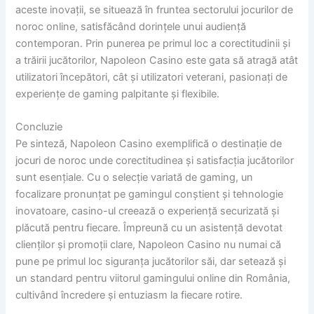
aceste inovații, se situează în fruntea sectorului jocurilor de
noroc online, satisfăcând dorințele unui audiență
contemporan. Prin punerea pe primul loc a corectitudinii și
a trăirii jucătorilor, Napoleon Casino este gata să atragă atât
utilizatori începători, cât și utilizatori veterani, pasionați de
experiențe de gaming palpitante și flexibile.
Concluzie
Pe sinteză, Napoleon Casino exemplifică o destinație de
jocuri de noroc unde corectitudinea și satisfacția jucătorilor
sunt esențiale. Cu o selecție variată de gaming, un
focalizare pronunțat pe gamingul conștient și tehnologie
inovatoare, casino-ul creează o experiență securizată și
plăcută pentru fiecare. Împreună cu un asistență devotat
clienților și promoții clare, Napoleon Casino nu numai că
pune pe primul loc siguranța jucătorilor săi, dar setează și
un standard pentru viitorul gamingului online din România,
cultivând încredere și entuziasm la fiecare rotire.