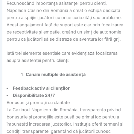
Recunoscând importanța asistenței pentru clienți,
Napoleon Casino din România a creat o echipă dedicată
pentru a sprijini jucătorii cu orice curiozități sau probleme.
Acest angajament față de suport este clar prin focalizarea
pe receptivitate și empatie, creând un simț de autonomie
pentru ca jucătorii să se distreze de aventura lor fără griji.
Iată trei elemente esențiale care evidențiază focalizarea
asupra asistenței pentru clienți:
Canale multiple de asistență
Feedback activ al clienților
Disponibilitate 24/7
Bonusuri și promoții cu claritate
La Cazinoul Napoleon din România, transparența privind
bonusurile și promoțiile este pusă pe primul loc pentru a
îmbunătăți încrederea jucătorilor. Instituția oferă termeni și
condiții transparente, garantând că jucătorii cunosc