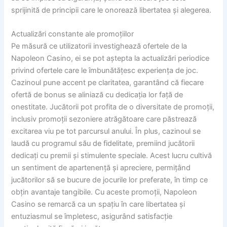
sprijinită de principii care le onorează libertatea și alegerea.
Actualizări constante ale promoțiilor
Pe măsură ce utilizatorii investighează ofertele de la
Napoleon Casino, ei se pot aștepta la actualizări periodice
privind ofertele care le îmbunătățesc experiența de joc.
Cazinoul pune accent pe claritatea, garantând că fiecare
ofertă de bonus se aliniază cu dedicația lor față de
onestitate. Jucătorii pot profita de o diversitate de promoții,
inclusiv promoții sezoniere atrăgătoare care păstrează
excitarea viu pe tot parcursul anului. În plus, cazinoul se
laudă cu programul său de fidelitate, premiind jucătorii
dedicați cu premii și stimulente speciale. Acest lucru cultivă
un sentiment de apartenență și apreciere, permițând
jucătorilor să se bucure de jocurile lor preferate, în timp ce
obțin avantaje tangibile. Cu aceste promoții, Napoleon
Casino se remarcă ca un spațiu în care libertatea și
entuziasmul se împletesc, asigurând satisfacție