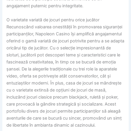
angajament puternic pentru integritate.
O varietate variată de jocuri pentru orice jucător
Recunoscând valoarea onestității în promovarea siguranței
participanților, Napoleon Casino își amplifică angajamentul
oferind o gamă variată de jocuri potrivite pentru a se adapta
oricărui tip de jucător. Cu o selecție impresionantă de
sloturi, jucătorii pot descoperi teme și caracteristici care le
fascinează creativitatea, în timp ce se bucură de emoția
șansei. De la alegerile tradiționale cu trei role la aparatele
video, oferta se potrivește atât conservatorilor, cât și
entuziaștilor moderni. În plus, casa de jocuri se mândrește
cu o varietate extinsă de opțiuni de jocuri de masă,
incluzând jocuri clasice precum blackjack, ruletă și poker,
care provoacă la gândire strategică și socializare. Acest
portofoliu divers de jocuri permite participanților să aleagă
aventurile de care se bucură cu sincer, promovând un simț
de libertate în ambianta dinamic al cazinoului.