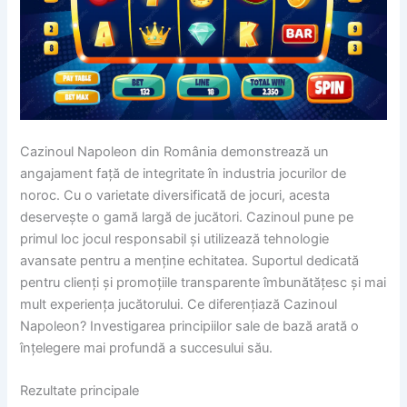
Cazinoul Napoleon din România demonstrează un
angajament față de integritate în industria jocurilor de
noroc. Cu o varietate diversificată de jocuri, acesta
deservește o gamă largă de jucători. Cazinoul pune pe
primul loc jocul responsabil și utilizează tehnologie
avansate pentru a menține echitatea. Suportul dedicată
pentru clienți și promoțiile transparente îmbunătățesc și mai
mult experiența jucătorului. Ce diferențiază Cazinoul
Napoleon? Investigarea principiilor sale de bază arată o
înțelegere mai profundă a succesului său.
Rezultate principale