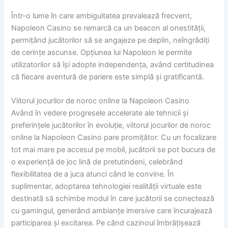
Într-o lume în care ambiguitatea prevalează frecvent,
Napoleon Casino se remarcă ca un beacon al onestității,
permițând jucătorilor să se angajeze pe deplin, neîngrădiți
de cerințe ascunse. Opțiunea lui Napoleon le permite
utilizatorilor să își adopte independența, având certitudinea
că fiecare aventură de pariere este simplă și gratificantă.
Viitorul jocurilor de noroc online la Napoleon Casino
Având în vedere progresele accelerate ale tehnicii și
preferințele jucătorilor în evoluție, viitorul jocurilor de noroc
online la Napoleon Casino pare promițător. Cu un focalizare
tot mai mare pe accesul pe mobil, jucătorii se pot bucura de
o experiență de joc lină de pretutindeni, celebrând
flexibilitatea de a juca atunci când le convine. În
suplimentar, adoptarea tehnologiei realității virtuale este
destinată să schimbe modul în care jucătorii se conectează
cu gamingul, generând ambianțe imersive care încurajează
participarea și excitarea. Pe când cazinoul îmbrățișează