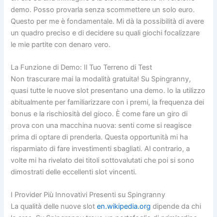
demo. Posso provarla senza scommettere un solo euro.
Questo per me è fondamentale. Mi dà la possibilità di avere
un quadro preciso e di decidere su quali giochi focalizzare
le mie partite con denaro vero.
La Funzione di Demo: Il Tuo Terreno di Test
Non trascurare mai la modalità gratuita! Su Spingranny,
quasi tutte le nuove slot presentano una demo. Io la utilizzo
abitualmente per familiarizzare con i premi, la frequenza dei
bonus e la rischiosità del gioco. È come fare un giro di
prova con una macchina nuova: senti come si reagisce
prima di optare di prenderla. Questa opportunità mi ha
risparmiato di fare investimenti sbagliati. Al contrario, a
volte mi ha rivelato dei titoli sottovalutati che poi si sono
dimostrati delle eccellenti slot vincenti.
I Provider Più Innovativi Presenti su Spingranny
La qualità delle nuove slot
en.wikipedia.org
dipende da chi