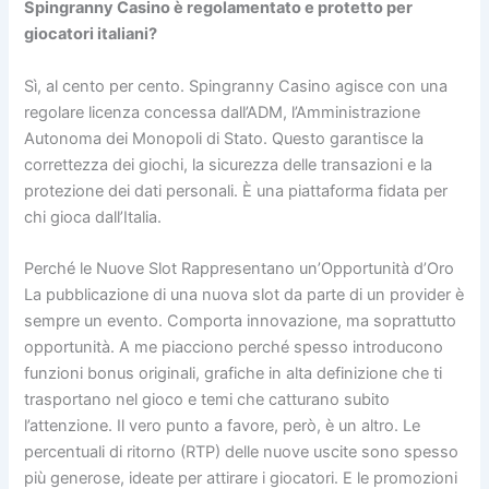
Spingranny Casino è regolamentato e protetto per
giocatori italiani?
Sì, al cento per cento. Spingranny Casino agisce con una
regolare licenza concessa dall’ADM, l’Amministrazione
Autonoma dei Monopoli di Stato. Questo garantisce la
correttezza dei giochi, la sicurezza delle transazioni e la
protezione dei dati personali. È una piattaforma fidata per
chi gioca dall’Italia.
Perché le Nuove Slot Rappresentano un’Opportunità d’Oro
La pubblicazione di una nuova slot da parte di un provider è
sempre un evento. Comporta innovazione, ma soprattutto
opportunità. A me piacciono perché spesso introducono
funzioni bonus originali, grafiche in alta definizione che ti
trasportano nel gioco e temi che catturano subito
l’attenzione. Il vero punto a favore, però, è un altro. Le
percentuali di ritorno (RTP) delle nuove uscite sono spesso
più generose, ideate per attirare i giocatori. E le promozioni