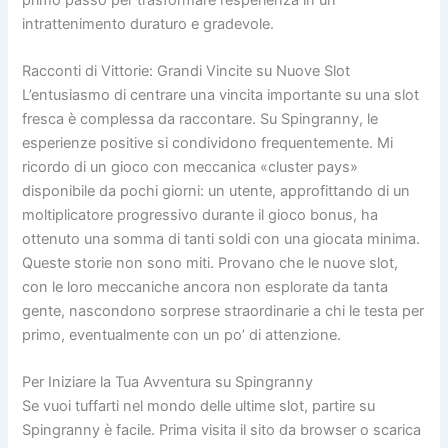
intrattenimento duraturo e gradevole.
Racconti di Vittorie: Grandi Vincite su Nuove Slot
L’entusiasmo di centrare una vincita importante su una slot
fresca è complessa da raccontare. Su Spingranny, le
esperienze positive si condividono frequentemente. Mi
ricordo di un gioco con meccanica «cluster pays»
disponibile da pochi giorni: un utente, approfittando di un
moltiplicatore progressivo durante il gioco bonus, ha
ottenuto una somma di tanti soldi con una giocata minima.
Queste storie non sono miti. Provano che le nuove slot,
con le loro meccaniche ancora non esplorate da tanta
gente, nascondono sorprese straordinarie a chi le testa per
primo, eventualmente con un po’ di attenzione.
Per Iniziare la Tua Avventura su Spingranny
Se vuoi tuffarti nel mondo delle ultime slot, partire su
Spingranny è facile. Prima visita il sito da browser o scarica