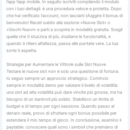
l’app l’app mobile. In seguito iscriviti compilando il modulo
con i tuoi dettagli: è una procedura veloce e protetta. Dopo
che hai verificato l’account, non lasciarti sfuggire il bonus di
benvenuto! Recati subito alla sezione «Nuove Slot» o
«Giochi Nuovi» e parti a scoprire in modalità gratuita. Scegli
quella che ti stuzzica di più, studiane le funzionalità, e
quando ti ritieni all’altezza, passa alle puntate vere. La tua
sorte ti aspetta.
Strategie per Aumentare le Vittorie sulle Slot Nuove
Testare le nuove slot non è solo una questione di fortuna.
Io seguo sempre un approccio strategico. Comincio
sempre in modalità demo per valutare il livello di volatilità:
una slot ad alta volatilità può dare vincite più grosse, ma ha
bisogno di un bankroll più solido. Stabilisco un limite di
budget e di tempo per ogni sessione. Quando passo al
denaro reale, provo di sfruttare ogni bonus possibile per
estendere il mio tempo di gioco. In conclusione, esamino il
paytable: conoscere quali sono i simboli che premiano di