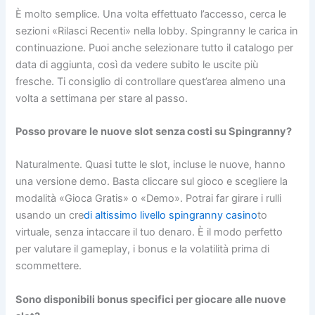
È molto semplice. Una volta effettuato l’accesso, cerca le
sezioni «Rilasci Recenti» nella lobby. Spingranny le carica in
continuazione. Puoi anche selezionare tutto il catalogo per
data di aggiunta, così da vedere subito le uscite più
fresche. Ti consiglio di controllare quest’area almeno una
volta a settimana per stare al passo.
Posso provare le nuove slot senza costi su Spingranny?
Naturalmente. Quasi tutte le slot, incluse le nuove, hanno
una versione demo. Basta cliccare sul gioco e scegliere la
modalità «Gioca Gratis» o «Demo». Potrai far girare i rulli
usando un cre
di altissimo livello spingranny casino
to
virtuale, senza intaccare il tuo denaro. È il modo perfetto
per valutare il gameplay, i bonus e la volatilità prima di
scommettere.
Sono disponibili bonus specifici per giocare alle nuove