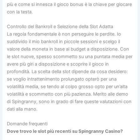
più e come si innesca il gioco bonus è la chiave per giocare
con la testa.
Controllo del Bankroll e Selezione della Slot Adatta
La regola fondamentale è non perseguire le perdite. Io
suddivido il mio bankroll in piccole sessioni e scelgo il
valore della moneta in base al budget a disposizione. Con
le slot nuove, spesso scommetto su una puntata media per
avere più giri a disposizione e scoprire il gioco in
profondità. La scelta della slot dipende da cosa desidero:
se voglio intrattenimento prolungato opterò per una
volatilità media, se tendo al colpo grosso opto per un’alta
volatilità e scommetto con più pazienza. Merito alle demo
di Spingranny, sono in grado di fare queste valutazioni con
dati alla mano.
Domande frequenti
Dove trovo le slot più recenti su Spingranny Casino?