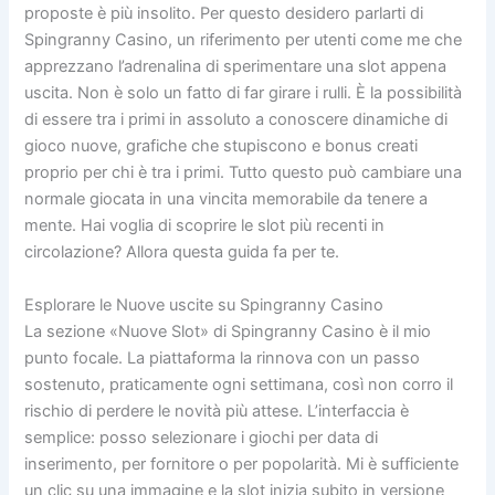
proposte è più insolito. Per questo desidero parlarti di
Spingranny Casino, un riferimento per utenti come me che
apprezzano l’adrenalina di sperimentare una slot appena
uscita. Non è solo un fatto di far girare i rulli. È la possibilità
di essere tra i primi in assoluto a conoscere dinamiche di
gioco nuove, grafiche che stupiscono e bonus creati
proprio per chi è tra i primi. Tutto questo può cambiare una
normale giocata in una vincita memorabile da tenere a
mente. Hai voglia di scoprire le slot più recenti in
circolazione? Allora questa guida fa per te.
Esplorare le Nuove uscite su Spingranny Casino
La sezione «Nuove Slot» di Spingranny Casino è il mio
punto focale. La piattaforma la rinnova con un passo
sostenuto, praticamente ogni settimana, così non corro il
rischio di perdere le novità più attese. L’interfaccia è
semplice: posso selezionare i giochi per data di
inserimento, per fornitore o per popolarità. Mi è sufficiente
un clic su una immagine e la slot inizia subito in versione