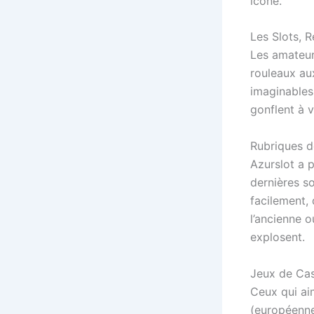
icône.
Les Slots, R
Les amateur
rouleaux au
imaginables.
gonflent à v
Rubriques d
Azurslot a p
dernières so
facilement, 
l’ancienne 
explosent.
Jeux de Cas
Ceux qui aim
(européenne