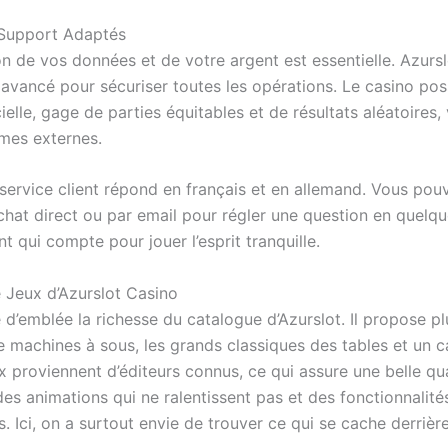
 Support Adaptés
n de vos données et de votre argent est essentielle. Azurslo
 avancé pour sécuriser toutes les opérations. Le casino po
cielle, gage de parties équitables et de résultats aléatoires, 
mes externes.
 service client répond en français et en allemand. Vous pou
 chat direct ou par email pour régler une question en quelq
nt qui compte pour jouer l’esprit tranquille.
e Jeux d’Azurslot Casino
d’emblée la richesse du catalogue d’Azurslot. Il propose pl
 machines à sous, les grands classiques des tables et un ca
x proviennent d’éditeurs connus, ce qui assure une belle qua
es animations qui ne ralentissent pas et des fonctionnalité
. Ici, on a surtout envie de trouver ce qui se cache derriè