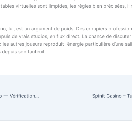
tables virtuelles sont limpides, les règles bien précisées, l
ino, lui, est un argument de poids. Des croupiers professio
puis de vrais studios, en flux direct. La chance de discute
 les autres joueurs reproduit l’énergie particulière d’une sal
 depuis son fauteuil.
Rich Royal Casino — Vérification de l’Optimisation du Chargement par un Joueur Belge Sans patience