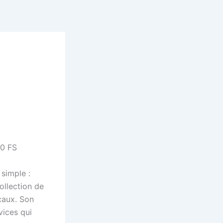
 simple :
collection de
caux. Son
vices qui