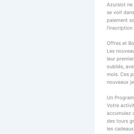
Azurslot ne 
se voit dans
paiement son
l’inscriptio
Offres et B
Les nouveau
leur premie
oubliés, av
mois. Ces p
nouveaux je
Un Programm
Votre activi
accumulez d
des tours gr
les cadeaux 