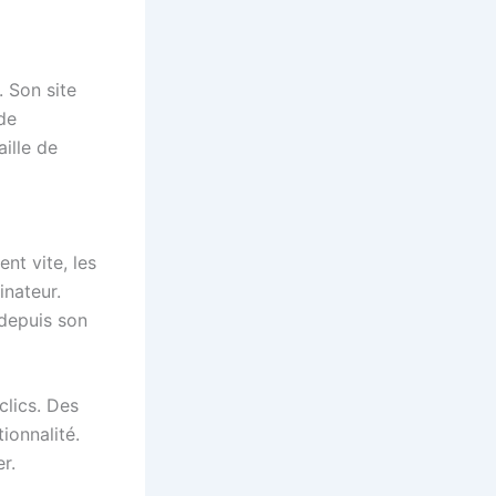
 Son site
de
aille de
nt vite, les
inateur.
 depuis son
clics. Des
ionnalité.
r.