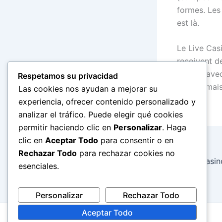
formes. Les 
est là.
Le Live Cas
reçoivent de
parfois avec
Respetamos su privacidad
casino, mais
Las cookies nos ayudan a mejorar su
experiencia, ofrecer contenido personalizado y
analizar el tráfico. Puede elegir qué cookies
permitir haciendo clic en
Personalizar
. Haga
clic en
Aceptar Todo
para consentir o en
ANTERIOR
Rechazar Todo
para rechazar cookies no
esenciales.
Personalizar
Rechazar Todo
Aceptar Todo