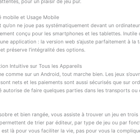
attentes, pour un plaisir de jeu pur.
té mobile et Usage Mobile
it qu’on ne joue pas systématiquement devant un ordinateur.
ement conçu pour les smartphones et les tablettes. Inutile 
une application : la version web s’ajuste parfaitement à la t
et préserve l’intégralité des options.
on Intuitive sur Tous les Appareils
ne comme sur un Android, tout marche bien. Les jeux s’ouvre
sont nets et les paiements sont aussi sécurisés que sur ord
é autorise de faire quelques parties dans les transports ou
 sobre et bien rangée, vous assiste à trouver un jeu en trois 
 permettent de trier par éditeur, par type de jeu ou par fonct
est là pour vous faciliter la vie, pas pour vous la complique