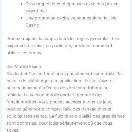
Des compétitions et épreuves avec des prix en
argent réel.
Une promotion exclusive pour explorer le Live
Casino.
Prenez toujours le temps de lire les règles générales. Les
exigences de mise, en particulier, précisent comment
utiliser ces bonus.
Jeu Mobile Fluide
Goldenbet Casino fonctionne parfaitement sur mobile. Pas
besoin de télécharger une application : le site s’ajuste
automatiquement à l’écran de votre smartphone ou
tablette. La version mobile garde l’intégralité des
fonctionnalités. Vous pouvez accéder à tous les jeux,
pouvez gérer votre compte, faire des transactions et
solliciter l’assistance. La fluidité et la qualité des graphismes
sont optimales, pour jouer sérieusement où que vous
soyez.