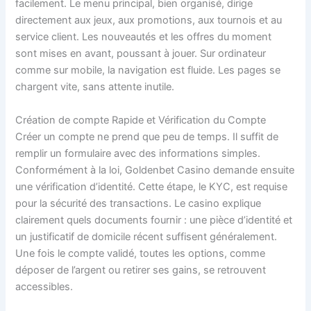
facilement. Le menu principal, bien organisé, dirige
directement aux jeux, aux promotions, aux tournois et au
service client. Les nouveautés et les offres du moment
sont mises en avant, poussant à jouer. Sur ordinateur
comme sur mobile, la navigation est fluide. Les pages se
chargent vite, sans attente inutile.
Création de compte Rapide et Vérification du Compte
Créer un compte ne prend que peu de temps. Il suffit de
remplir un formulaire avec des informations simples.
Conformément à la loi, Goldenbet Casino demande ensuite
une vérification d’identité. Cette étape, le KYC, est requise
pour la sécurité des transactions. Le casino explique
clairement quels documents fournir : une pièce d’identité et
un justificatif de domicile récent suffisent généralement.
Une fois le compte validé, toutes les options, comme
déposer de l’argent ou retirer ses gains, se retrouvent
accessibles.