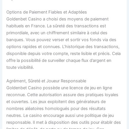
Options de Paiement Fiables et Adaptées
Goldenbet Casino a choisi des moyens de paiement
habituels en France. La sûreté des transactions est
primordiale, avec un chiffrement similaire à celui des
banques. Vous pouvez verser et sortir vos fonds via des
options rapides et connues. L’historique des transactions,
disponible depuis votre compte, reste lisible et précis. Cela
offre la possibilité de surveiller chaque flux d’argent en
toute visibilité.
Agrément, Sûreté et Joueur Responsable
Goldenbet Casino possède une licence de jeu en ligne
reconnue. Cette autorisation assure des pratiques loyales
et ouvertes. Les jeux exploitent des générateurs de
nombres aléatoires homologués pour des résultats
neutres. Le casino encourage aussi une politique de jeu
responsable. Il met à disposition des outils pour établir des