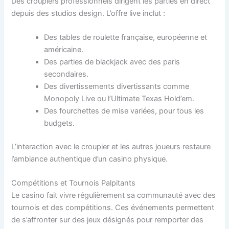
Des croupiers professionnels dirigent les parties en direct
depuis des studios design. L’offre live inclut :
Des tables de roulette française, européenne et
américaine.
Des parties de blackjack avec des paris
secondaires.
Des divertissements divertissants comme
Monopoly Live ou l’Ultimate Texas Hold’em.
Des fourchettes de mise variées, pour tous les
budgets.
L’interaction avec le croupier et les autres joueurs restaure
l’ambiance authentique d’un casino physique.
Compétitions et Tournois Palpitants
Le casino fait vivre régulièrement sa communauté avec des
tournois et des compétitions. Ces événements permettent
de s’affronter sur des jeux désignés pour remporter des