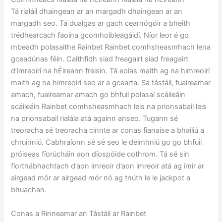
Tá rialáil dhaingean ar an margadh dhaingean ar an
margadh seo. Tá dualgas ar gach cearnógóir a bheith
trédhearcach faoina gcomhoibleagáidí. Níor leor é go
mbeadh polasaithe Rainbet Rainbet comhsheasmhach lena
gceadúnas féin. Caithfidh siad freagairt siad freagairt
d’imreoirí na hÉireann freisin. Tá eolas maith ag na himreoirí
maith ag na himreoirí seo ar a gcearta. Sa tástáil, fuaireamar
amach, fuaireamar amach go bhfuil polasaí scáileáin
scáileáin Rainbet comhsheasmhach leis na prionsabail leis
na prionsabail rialála atá againn anseo. Tugann sé
treoracha sé treoracha cinnte ar conas fianaise a bhailiú a
chruinniú. Cabhraíonn sé sé seo le deimhniú go go bhfuil
próiseas fíorúcháin aon díospóide cothrom. Tá sé sin
fíorthábhachtach d’aon imreoir d’aon imreoir atá ag imir ar
airgead mór ar airgead mór nó ag tnúth le le jackpot a
bhuachan.
Conas a Rinneamar an Tástáil ar Rainbet