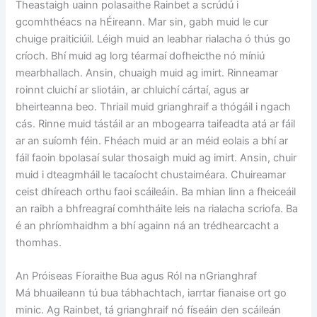
Theastaigh uainn polasaithe Rainbet a scrúdú i
gcomhthéacs na hÉireann. Mar sin, gabh muid le cur
chuige praiticiúil. Léigh muid an leabhar rialacha ó thús go
críoch. Bhí muid ag lorg téarmaí dofheicthe nó míniú
mearbhallach. Ansin, chuaigh muid ag imirt. Rinneamar
roinnt cluichí ar sliotáin, ar chluichí cártaí, agus ar
bheirteanna beo. Thriail muid grianghraif a thógáil i ngach
cás. Rinne muid tástáil ar an mbogearra taifeadta atá ar fáil
ar an suíomh féin. Fhéach muid ar an méid eolais a bhí ar
fáil faoin bpolasaí sular thosaigh muid ag imirt. Ansin, chuir
muid i dteagmháil le tacaíocht chustaiméara. Chuireamar
ceist dhíreach orthu faoi scáileáin. Ba mhian linn a fheiceáil
an raibh a bhfreagraí comhtháite leis na rialacha scriofa. Ba
é an phríomhaidhm a bhí againn ná an trédhearcacht a
thomhas.
An Próiseas Fíoraithe Bua agus Ról na nGrianghraf
Má bhuaileann tú bua tábhachtach, iarrtar fianaise ort go
minic. Ag Rainbet, tá grianghraif nó físeáin den scáileán