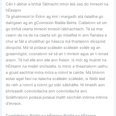
Cén t-ábhar a bhfuil Tábhacht mhór leis seo do Imreoirí na
hÉireann
Tá ghaimreoirí in Éirinn ag imir i margadh atá rialaithe go
daingean ag an gCoimisiún Rialála Beirte. Ciallaíonn sé sin
go bhfuil cearta imreoirí imreoirí tábhachtach. Tá sé mar
ceann de na de na cearta sin go mbeifeá in ann fianaise a
chur ar fáil a sholáthar go héasca má tharlaíonn díospóid
díospóid. Má tá polasaí scáileáin scáileáin soiléir ag an
gcearnógóir, cosnaíonn sé sé an t-imreoir agus an t-ionad
araon. Tá rud eile ann eile ann freisin. Is mór ag muintir na
hÉireann na meáin shóisialta. Is minic a theastaíonn uathu
a gcuid eachtraí móra móra a roinnt le cairde. Má bhíonn
eolas agat faoi na rialacha scáileáin scáileáin, is féidir leat
do rath a roinnt a roinnt go slán sábháilte. Ní bheidh aon
bhriseadh coinníollacha ann coinníollacha ann.
Soláthraíonn polasaí polasaí maith síocháin intinne intinne
d’imreoir.
Comhthéacs Rialála na hÉireann Rialála na hÉireann