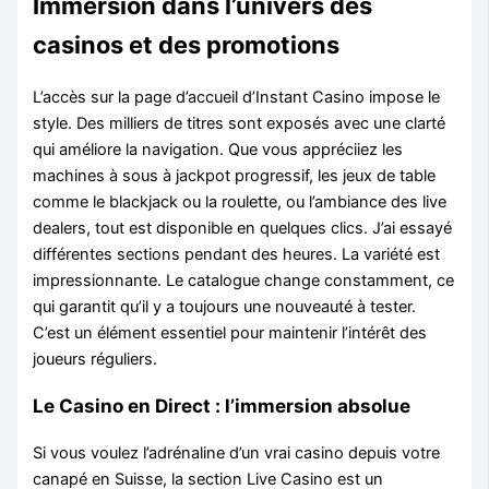
Immersion dans l’univers des
casinos et des promotions
L’accès sur la page d’accueil d’Instant Casino impose le
style. Des milliers de titres sont exposés avec une clarté
qui améliore la navigation. Que vous appréciiez les
machines à sous à jackpot progressif, les jeux de table
comme le blackjack ou la roulette, ou l’ambiance des live
dealers, tout est disponible en quelques clics. J’ai essayé
différentes sections pendant des heures. La variété est
impressionnante. Le catalogue change constamment, ce
qui garantit qu’il y a toujours une nouveauté à tester.
C’est un élément essentiel pour maintenir l’intérêt des
joueurs réguliers.
Le Casino en Direct : l’immersion absolue
Si vous voulez l’adrénaline d’un vrai casino depuis votre
canapé en Suisse, la section Live Casino est un