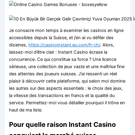
Je consacre mon temps à examiner les casinos en ligne
accessibles depuis la Suisse, et j’en ai vu défiler des
dizaines,
https://casinoinstant.eu.com/fr-ch/
. Alors,
laissez-moi d’être clair : Instant Casino écrase la
concurrence. Ce qui constitue sa force ? Une licence
sérieuse, une collection de jeux vaste et une maîtrise fine
des attentes des joueurs suisses. J’ai ressenti un réel
plaisir à découvrir cette plateforme, qui selon moi domine
les autres sur des aspects essentiels : le choix des jeux,
la vitesse des transactions en francs et la qualité du
service. Permettez-moi vous détailler pourquoi il trône en
haut de ma liste.
Pour quelle raison Instant Casino