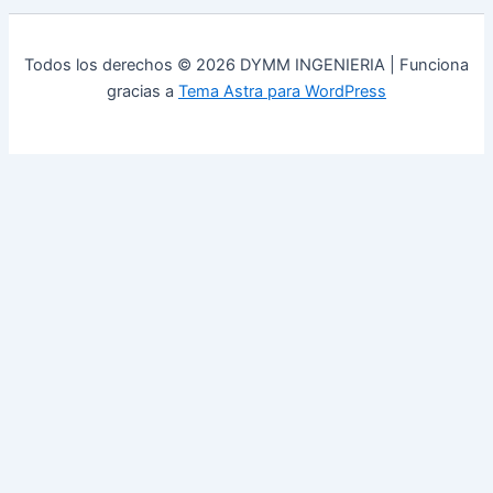
Todos los derechos © 2026 DYMM INGENIERIA | Funciona
gracias a
Tema Astra para WordPress