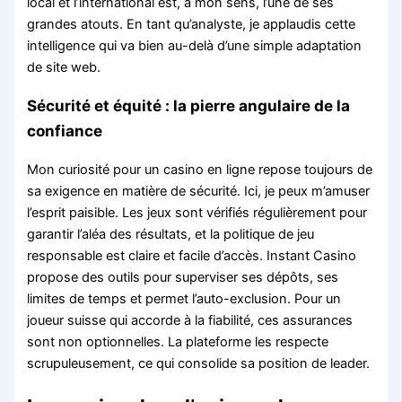
local et l’international est, à mon sens, l’une de ses
grandes atouts. En tant qu’analyste, je applaudis cette
intelligence qui va bien au-delà d’une simple adaptation
de site web.
Sécurité et équité : la pierre angulaire de la
confiance
Mon curiosité pour un casino en ligne repose toujours de
sa exigence en matière de sécurité. Ici, je peux m’amuser
l’esprit paisible. Les jeux sont vérifiés régulièrement pour
garantir l’aléa des résultats, et la politique de jeu
responsable est claire et facile d’accès. Instant Casino
propose des outils pour superviser ses dépôts, ses
limites de temps et permet l’auto-exclusion. Pour un
joueur suisse qui accorde à la fiabilité, ces assurances
sont non optionnelles. La plateforme les respecte
scrupuleusement, ce qui consolide sa position de leader.