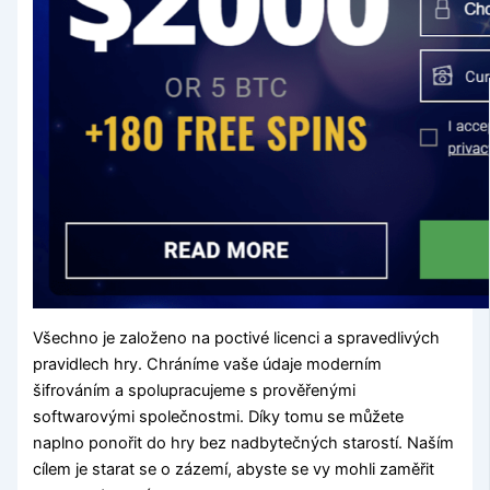
Všechno je založeno na poctivé licenci a spravedlivých
pravidlech hry. Chráníme vaše údaje moderním
šifrováním a spolupracujeme s prověřenými
softwarovými společnostmi. Díky tomu se můžete
naplno ponořit do hry bez nadbytečných starostí. Naším
cílem je starat se o zázemí, abyste se vy mohli zaměřit