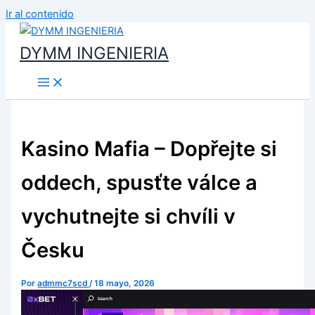
Ir al contenido
DYMM INGENIERIA
Kasino Mafia – Dopřejte si
oddech, spusťte válce a
vychutnejte si chvíli v
Česku
Por
admmc7scd
/
18 mayo, 2026