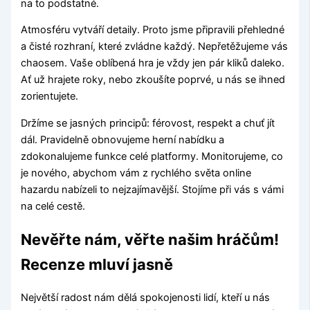
na to podstatné.
Atmosféru vytváří detaily. Proto jsme připravili přehledné
a čisté rozhraní, které zvládne každý. Nepřetěžujeme vás
chaosem. Vaše oblíbená hra je vždy jen pár kliků daleko.
Ať už hrajete roky, nebo zkoušíte poprvé, u nás se ihned
zorientujete.
Držíme se jasných principů: férovost, respekt a chuť jít
dál. Pravidelně obnovujeme herní nabídku a
zdokonalujeme funkce celé platformy. Monitorujeme, co
je nového, abychom vám z rychlého světa online
hazardu nabízeli to nejzajímavější. Stojíme při vás s vámi
na celé cestě.
Nevěřte nám, věřte našim hráčům!
Recenze mluví jasně
Největší radost nám dělá spokojenosti lidí, kteří u nás