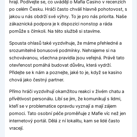
hrají. Podívejte se, co uvádějí o Mafia Casino v recenzích
po celém Česku. Hráči často chválí hlavně pohotovost, s
jakou u nás obdrží své výhry. To je pro nás priorita. Naše
zákaznická podpora je k dispozici nonstop a ráda
pomůže s čímkoli. Na této službě si stavíme.
Spousta ohlasů také vyzdvihuje, že máme přehledné a
srozumitelné bonusové podmínky. Nehrajeme si na
schovávanou, všechna pravidla jsou veřejná. Právě tato
otevřenost pomáhá budovat důvěru, která vydrží.
Přidejte se k nám a poznejte, jaké to je, když se kasino
chová jako čestný partner.
Přímo hráči vyzdvihují okamžitou reakci v živém chatu a
přívětivost personálu. Líbí se jim, že komunikují s lidmi,
kteří se v problematice opravdu vyznají a mají zájem
pomoci. Tato osobní péče proměňuje z Mafie víc než jen
internetový portál. Dělá z ní lokalitu, kam se lidé často
vracejí.