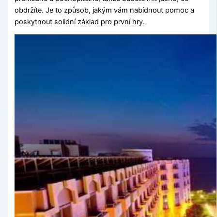
obdržíte. Je to způsob, jakým vám nabídnout pomoc a
poskytnout solidní základ pro první hry.