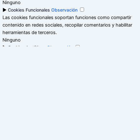
Ninguno
►
Cookies Funcionales
Observación
Las cookies funcionales soportan funciones como compartir
contenido en redes sociales, recopilar comentarios y habilitar
herramientas de terceros.
Ninguno
►
Cookies Analíticas
Observación
Las cookies analíticas rastrean interacciones de visitantes,
proporcionando información sobre métricas como número de
visitantes, tasa de rebote y fuentes de tráfico.
Ninguno
►
Cookies de Publicidad
Observación
Las cookies de publicidad entregan anuncios personalizados
basados en sus visitas previas y analizan la efectividad de las
campañas publicitarias.
Ninguno
Reject All
Save My Preferences
Accept All