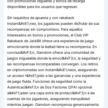
con promociones regulares y bonos de recarga
disponibles para los usuarios que regresan.
Sin requisitos de apuesta y con rakeback
instant&#xE1;neo, los jugadores pueden disfrutar de sus
recompensas sin compromisos. Para aquellos
interesados en bonos y promociones, el Club VIP
Rakeback de JackBit ofrece una experiencia de juego
emocionante donde la lealtad tiene su recompensa. En
conclusi&#xF3;n, Gamdom ofrece una comunidad de
juegos inigualable donde la emoci&#xF3;n, la seguridad y
las recompensas incomparables convergen. Los retiros
en criptomonedas son instant&#xE1;neos, asegurando
un acceso r&#xE1;pido a las ganancias y una experiencia
de juego fluida. Funciones de seguridad como la
Autenticaci&#xF3;n de Dos Factores (2FA) opcional
a&#xF1;aden una capa extra de protecci&#xF3;n a las
cuentas de los jugadores, asegurando tranquilidad
mientras juegan. Gamdom recompensa generosamente