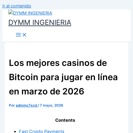
Ir al contenido
DYMM INGENIERIA
Los mejores casinos de
Bitcoin para jugar en línea
en marzo de 2026
Por
admmc7scd
/
7 mayo, 2026
Contents
Fast Crypto Payments