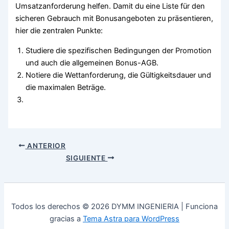
Umsatzanforderung helfen. Damit du eine Liste für den
sicheren Gebrauch mit Bonusangeboten zu präsentieren,
hier die zentralen Punkte:
Studiere die spezifischen Bedingungen der Promotion
und auch die allgemeinen Bonus-AGB.
Notiere die Wettanforderung, die Gültigkeitsdauer und
die maximalen Beträge.
ANTERIOR
SIGUIENTE
Todos los derechos © 2026 DYMM INGENIERIA | Funciona
gracias a
Tema Astra para WordPress