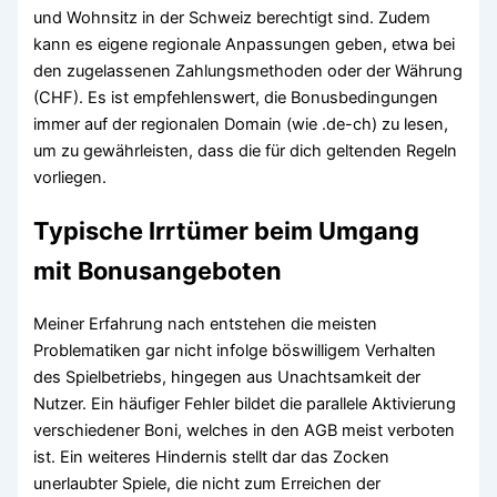
und Wohnsitz in der Schweiz berechtigt sind. Zudem
kann es eigene regionale Anpassungen geben, etwa bei
den zugelassenen Zahlungsmethoden oder der Währung
(CHF). Es ist empfehlenswert, die Bonusbedingungen
immer auf der regionalen Domain (wie .de-ch) zu lesen,
um zu gewährleisten, dass die für dich geltenden Regeln
vorliegen.
Typische Irrtümer beim Umgang
mit Bonusangeboten
Meiner Erfahrung nach entstehen die meisten
Problematiken gar nicht infolge böswilligem Verhalten
des Spielbetriebs, hingegen aus Unachtsamkeit der
Nutzer. Ein häufiger Fehler bildet die parallele Aktivierung
verschiedener Boni, welches in den AGB meist verboten
ist. Ein weiteres Hindernis stellt dar das Zocken
unerlaubter Spiele, die nicht zum Erreichen der