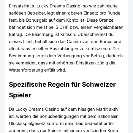
Einsatzlimits. Lucky Dreams Casino, so wie zahlreiche
seriösen Betreiber, legt einen oberen Einsatz pro Runde
fest, bis Bonusgeld auf dem Konto ist. Diese Grenze
befindet sich meist bei 5 CHF bzw. einem vergleichbaren
Betrag. Die Beachtung ist kritisch. Überschreitest du
dieses Limit, behält sich das Casino vor, den Bonus und
alle daraus erzielten Auszahlungen zu konfiszieren. Die
Bestimmung sorgt dem Vorbeugung vor Betrug, dadurch
sie vermeidet, dass mit erhöhten Einsätzen zügig die
Wettanforderung erfüllt wird.
Spezifische Regeln für Schweizer
Spieler
Da Lucky Dreams Casino auf dem hiesigen Markt aktiv
ist, werden die Bonusbedingungen mit dem nationalen
Glücksspielgesetz konform sein. Das bedeutet unter
anderem, dass nur Spieler mit einem verifizierten Konto