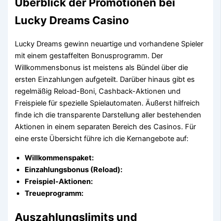
Überblick der Promotionen bei
Lucky Dreams Casino
Lucky Dreams gewinn neuartige und vorhandene Spieler
mit einem gestaffelten Bonusprogramm. Der
Willkommensbonus ist meistens als Bündel über die
ersten Einzahlungen aufgeteilt. Darüber hinaus gibt es
regelmäßig Reload-Boni, Cashback-Aktionen und
Freispiele für spezielle Spielautomaten. Äußerst hilfreich
finde ich die transparente Darstellung aller bestehenden
Aktionen in einem separaten Bereich des Casinos. Für
eine erste Übersicht führe ich die Kernangebote auf:
Willkommenspaket:
Einzahlungsbonus (Reload):
Freispiel-Aktionen:
Treueprogramm:
Auszahlungslimits und