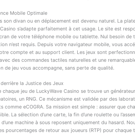
nce Mobile Optimale
s son divan ou en déplacement est devenu naturel. La plat
asino s’adapte parfaitement à cet usage. Le site est respo
’écran de votre téléphone mobile ou tablette. Nul besoin de 
tion n’est requis. Depuis votre navigateur mobile, vous acc
votre compte et au support client. Les jeux sont perfection
 avec des commandes tactiles naturelles et une remarquable 
on de jeu vous accompagne, sans perte de qualité.
derrière la Justice des Jeux
 de chaque jeu de LuckyWave Casino se trouve un générateu
atoires, un RNG. Ce mécanisme est validée par des laborat
s comme eCOGRA. Sa mission est simple : assurer que cha
ible. La sélection d’une carte, la fin d’une roulette ou l’ass
x d’une machine à sous reposent uniquement du hasard. No
les pourcentages de retour aux joueurs (RTP) pour chaque t