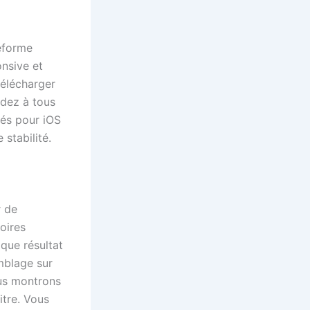
eforme
nsive et
télécharger
édez à tous
nés pour iOS
stabilité.
r de
oires
que résultat
emblage sur
us montrons
itre. Vous