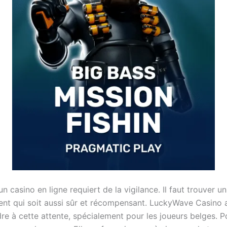
n casino en ligne requiert de la vigilance. Il faut trouver un
ent qui soit aussi sûr et récompensant. LuckyWave Casino 
re à cette attente, spécialement pour les joueurs belges. P