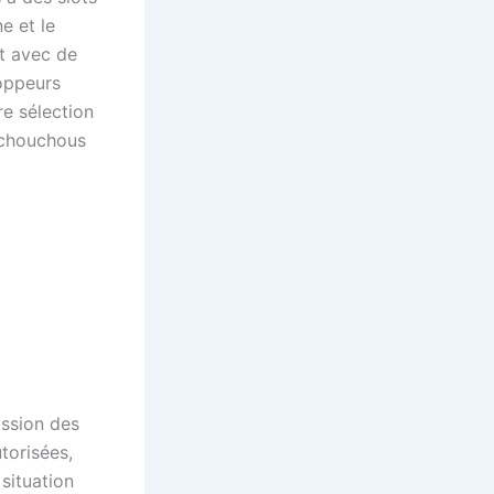
e et le
ct avec de
oppeurs
re sélection
 chouchous
ission des
torisées,
 situation