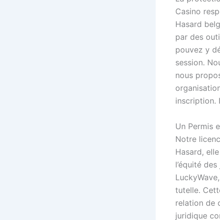
Casino resp
Hasard belg
par des outi
pouvez y dé
session. Nou
nous propos
organisation
inscription.
Un Permis e
Notre licenc
Hasard, elle
l’équité de
LuckyWave, c
tutelle. Cet
relation de 
juridique co