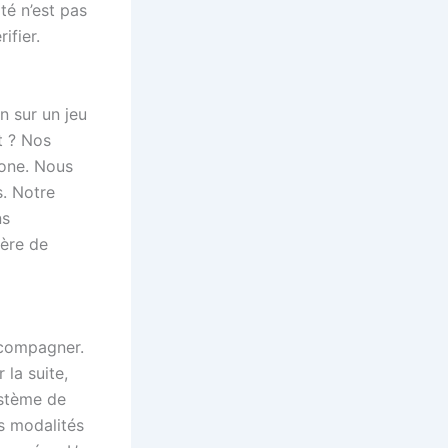
ité n’est pas
ifier.
n sur un jeu
t ? Nos
hone. Nous
. Notre
ns
tère de
ccompagner.
 la suite,
ystème de
es modalités