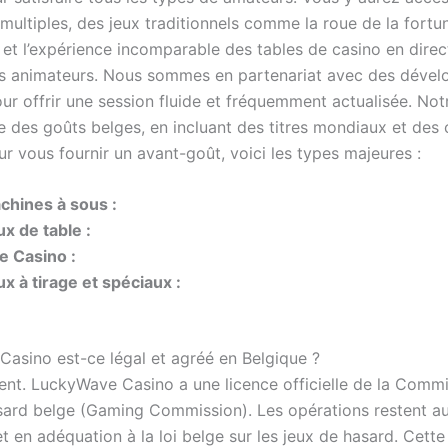
multiples, des jeux traditionnels comme la roue de la fortun
, et l’expérience incomparable des tables de casino en dire
s animateurs. Nous sommes en partenariat avec des dével
ur offrir une session fluide et fréquemment actualisée. Not
e des goûts belges, en incluant des titres mondiaux et des
r vous fournir un avant-goût, voici les types majeures :
chines à sous :
x de table :
e Casino :
x à tirage et spéciaux :
asino est-ce légal et agréé en Belgique ?
ment. LuckyWave Casino a une licence officielle de la Comm
ard belge (Gaming Commission). Les opérations restent au
t en adéquation à la loi belge sur les jeux de hasard. Cette