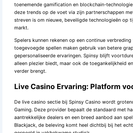
toenemende gamification en blockchain-technologie
deze trends op de voet via zijn partnerschappen me
streven is om nieuwe, beveiligde technologieën op t
markt.
Spelers kunnen rekenen op een continue verbreding
toegevoegde spellen maken gebruik van betere graphic
gepersonaliseerde ervaringen. Spinsy blijft voortdure
alleen plezier biedt, maar ook de toegankelijkheid 
verder brengt.
Live Casino Ervaring: Platform vo
De live casino sectie bij Spinsy Casino wordt groten
Gaming. Deze provider bepaalt de standaard met haar
aantrekkelijke dealers en een breed aanbod aan spell
Blackjack, de beleving komt heel dichtbij bij het ec
gespeeld in vakbekwame studio’s.