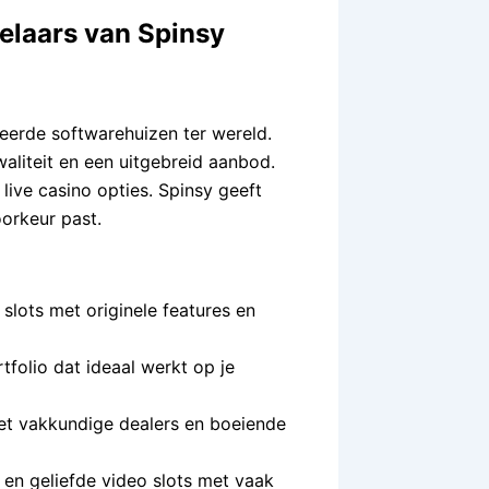
laars van Spinsy
rde softwarehuizen ter wereld.
aliteit en een uitgebreid aanbod.
 live casino opties. Spinsy geeft
orkeur past.
slots met originele features en
folio dat ideaal werkt op je
 met vakkundige dealers en boeiende
 en geliefde video slots met vaak