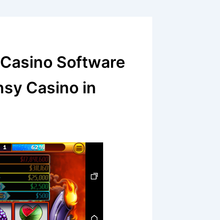
 Casino Software
nsy Casino in