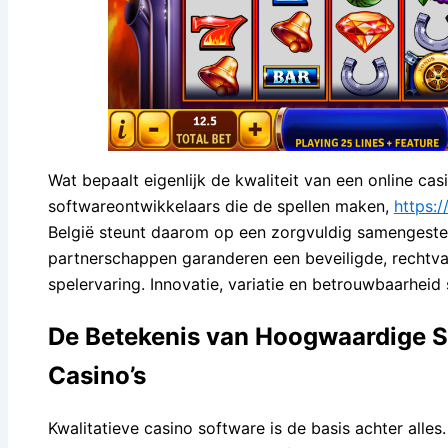
Wat bepaalt eigenlijk de kwaliteit van een online ca
softwareontwikkelaars die de spellen maken,
https:/
België steunt daarom op een zorgvuldig samengestel
partnerschappen garanderen een beveiligde, rechtv
spelervaring. Innovatie, variatie en betrouwbaarheid 
De Betekenis van Hoogwaardige S
Casino’s
Kwalitatieve casino software is de basis achter alle