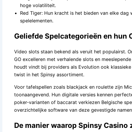
hoge volatiliteit.
Red Tiger: Hun kracht is het bieden van elke dag
spelelementen.
Geliefde Spelcategorieën en hun 
Video slots staan bekend als veruit het populairst. O
GO excelleren met verhalende slots en meeslepend
houdt vindt bij providers als Evolution ook klassie
twist in het Spinsy assortiment.
Voor tafelspellen zoals blackjack en roulette zijn M
toonaangevend. Hun digitale versies kennen perfect
poker-varianten of baccarat verkiezen Belgische spe
overzichtelijke software van deze gevestigde namen
De manier waarop Spinsy Casino 