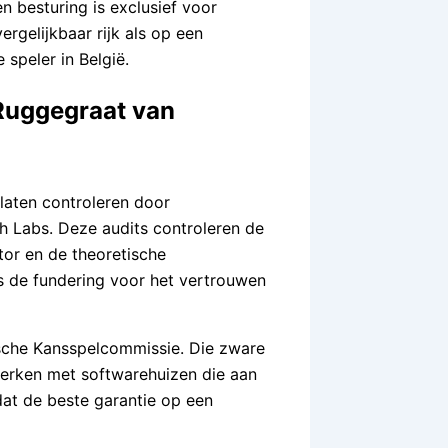
n besturing is exclusief voor
rgelijkbaar rijk als op een
 speler in België.
 Ruggegraat van
 laten controleren door
h Labs. Deze audits controleren de
r en de theoretische
is de fundering voor het vertrouwen
ische Kansspelcommissie. Die zware
werken met softwarehuizen die aan
dat de beste garantie op een