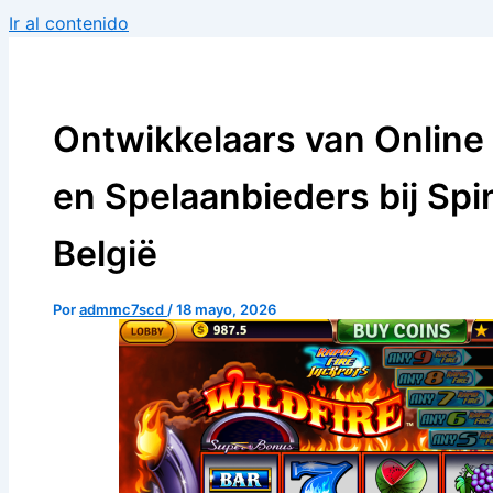
Ir al contenido
Ontwikkelaars van Online
en Spelaanbieders bij Spi
België
Por
admmc7scd
/
18 mayo, 2026