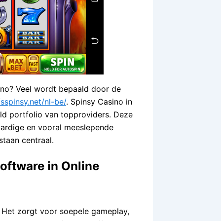
sino? Veel wordt bepaald door de
/sspinsy.net/nl-be/
. Spinsy Casino in
d portfolio van topproviders. Deze
aardige en vooral meeslepende
staan centraal.
oftware in Online
s. Het zorgt voor soepele gameplay,