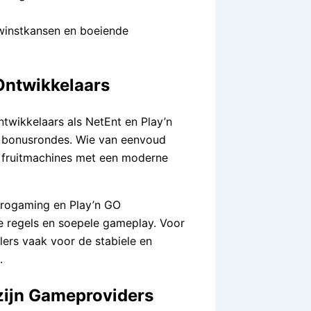
 winstkansen en boeiende
Ontwikkelaars
ntwikkelaars als NetEnt en Play’n
e bonusrondes. Wie van eenvoud
ke fruitmachines met een moderne
icrogaming en Play’n GO
e regels en soepele gameplay. Voor
lers vaak voor de stabiele en
.
zijn Gameproviders