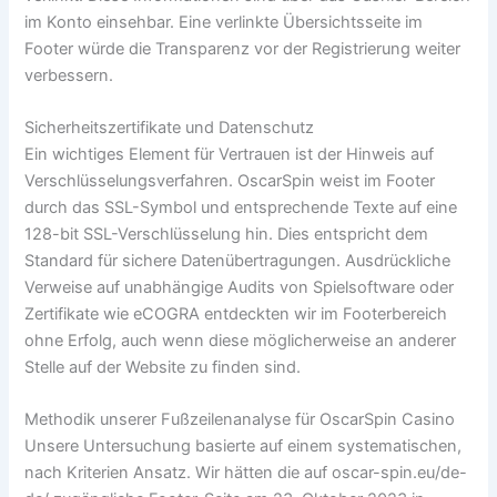
im Konto einsehbar. Eine verlinkte Übersichtsseite im
Footer würde die Transparenz vor der Registrierung weiter
verbessern.
Sicherheitszertifikate und Datenschutz
Ein wichtiges Element für Vertrauen ist der Hinweis auf
Verschlüsselungsverfahren. OscarSpin weist im Footer
durch das SSL-Symbol und entsprechende Texte auf eine
128-bit SSL-Verschlüsselung hin. Dies entspricht dem
Standard für sichere Datenübertragungen. Ausdrückliche
Verweise auf unabhängige Audits von Spielsoftware oder
Zertifikate wie eCOGRA entdeckten wir im Footerbereich
ohne Erfolg, auch wenn diese möglicherweise an anderer
Stelle auf der Website zu finden sind.
Methodik unserer Fußzeilenanalyse für OscarSpin Casino
Unsere Untersuchung basierte auf einem systematischen,
nach Kriterien Ansatz. Wir hätten die auf oscar-spin.eu/de-