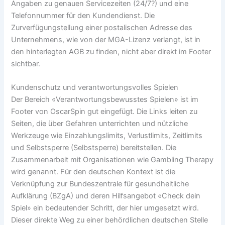
Angaben zu genauen Servicezeiten (24/7?) und eine
Telefonnummer für den Kundendienst. Die
Zurverfügungstellung einer postalischen Adresse des
Unternehmens, wie von der MGA-Lizenz verlangt, ist in
den hinterlegten AGB zu finden, nicht aber direkt im Footer
sichtbar.
Kundenschutz und verantwortungsvolles Spielen
Der Bereich «Verantwortungsbewusstes Spielen» ist im
Footer von OscarSpin gut eingefügt. Die Links leiten zu
Seiten, die über Gefahren unterrichten und nützliche
Werkzeuge wie Einzahlungslimits, Verlustlimits, Zeitlimits
und Selbstsperre (Selbstsperre) bereitstellen. Die
Zusammenarbeit mit Organisationen wie Gambling Therapy
wird genannt. Für den deutschen Kontext ist die
Verknüpfung zur Bundeszentrale für gesundheitliche
Aufklärung (BZgA) und deren Hilfsangebot «Check dein
Spiel» ein bedeutender Schritt, der hier umgesetzt wird.
Dieser direkte Weg zu einer behördlichen deutschen Stelle