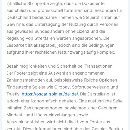
inhaltliche Stichprobe zeigte, dass die Dokumente
ausführlich und professionell formuliert sind. Besondere für
Deutschland bedeutsame Themen wie Steuerpflichten auf
Gewinne, das Untersagung der Nutzung durch Personen
aus gewissen Bundesländern ohne Lizenz und die
Regelung von Streitfällen werden angesprochen. Die
Lesbarkeit ist akzeptabel, jedoch sind die Bedingungen
aufgrund ihrer rechtlichen Natur zwangsläufig komplex.
Bezahlmöglichkeiten und Sicherheit bei Transaktionen
Der Footer zeigt eine Auswahl an angenommenen
Zahlungsmethoden auf, beispielsweise übliche Optionen
für deutsche Spieler wie Giropay, Sofortüberweisung und
Trustly,
https://oscar-spin.eu/de-de/
. Die Darstellung ist
jedoch eher ikonografisch gehalten. Eine ausführliche Seite
mit allen Zahlungsmethoden, sowie möglicher Gebühren,
Mindest- und Höchsteinzahlungen sowie
Auszahlungsfristen, wird nicht direkt vom Footer aus
verlinkt. Diese Informationen sind über das Cashier-Bereich