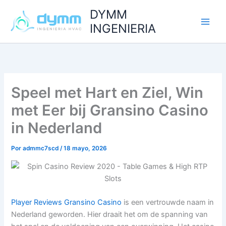
Ir
DYMM
al
INGENIERIA
contenido
Speel met Hart en Ziel, Win
met Eer bij Gransino Casino
in Nederland
Por
admmc7scd
/
18 mayo, 2026
Player Reviews Gransino Casino
is een vertrouwde naam in
Nederland geworden. Hier draait het om de spanning van