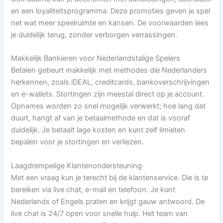
en een loyaliteitsprogramma. Deze promoties geven je spel
net wat meer speelruimte en kansen. De voorwaarden lees
je duidelijk terug, zonder verborgen verrassingen.
Makkelijk Bankieren voor Nederlandstalige Spelers
Betalen gebeurt makkelijk met methodes die Nederlanders
herkennen, zoals iDEAL, creditcards, bankoverschrijvingen
en e-wallets. Stortingen zijn meestal direct op je account.
Opnames worden zo snel mogelijk verwerkt; hoe lang dat
duurt, hangt af van je betaalmethode en dat is vooraf
duidelijk. Je betaalt lage kosten en kunt zelf limieten
bepalen voor je stortingen en verliezen.
Laagdrempelige Klantenondersteuning
Met een vraag kun je terecht bij de klantenservice. Die is te
bereiken via live chat, e-mail en telefoon. Je kunt
Nederlands of Engels praten en krijgt gauw antwoord. De
live chat is 24/7 open voor snelle hulp. Het team van