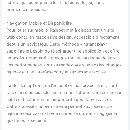
fidélité qui récompense les habitudes de jeu, sans
promesses creuses.
Navigation Mobile et Disponibilité
Pour jouer sur mobile, Rainbet met à disposition un site
web conçu en responsive design, accessible directement
depuis un navigateur. Cette méthode «instant play»
supprime le besoin de télécharger une application et offre
un accès instantané à presque tout le catalogue de jeux.
Les performances sont au rendez-vous, avec des charges
rapides et une interface conçue aux écrans tactiles.
Toutes les options, de l’inscription au service client, sont
totalement accessibles sur un smartphone. Une connexion
fiable est naturellement importante pour le live casino.
Cette accessibilité permanente permet aux joueurs de
rejoindre leur casino favori n’importe où, sans négliger la
qualité ou la sécurité.