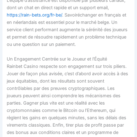
L’équipe d’assistance est disponible par plusieurs canaux,
dont un chat en direct rapide et un support email,
https://rain-bets.org/fr-be/
. Savoiréchanger en français et
en néerlandais est essentiel pour le marché belge. Un
service client performant augmente la sérénité des joueurs
et permet de résoudre rapidement un problème technique
ou une question sur un paiement.
Un Engagement Centrée sur le Joueur et l’Équité
Rainbet Casino respecte son engagement sur trois piliers.
Jouer de façon plus avisée, c’est d’abord avoir accès à des
jeux équitables, dont les résultats sont souvent
contrôlables par des preuves cryptographiques. Les
joueurs peuvent ainsi comprendre les mécanismes des
parties. Gagner plus vite est une réalité avec les
cryptomonnaies comme le Bitcoin ou l’Ethereum, qui
règlent les gains en quelques minutes, sans les délais des
virements classiques. Enfin, tirer plus de profit passe par
des bonus aux conditions claires et un programme de