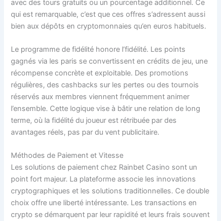
avec des tours gratuits ou un pourcentage additionnel. Ce
qui est remarquable, c’est que ces offres s’adressent aussi
bien aux dépôts en cryptomonnaies qu’en euros habituels.
Le programme de fidélité honore l’fidélité. Les points
gagnés via les paris se convertissent en crédits de jeu, une
récompense concrète et exploitable. Des promotions
régulières, des cashbacks sur les pertes ou des tournois
réservés aux membres viennent fréquemment animer
l’ensemble. Cette logique vise à bâtir une relation de long
terme, où la fidélité du joueur est rétribuée par des
avantages réels, pas par du vent publicitaire.
Méthodes de Paiement et Vitesse
Les solutions de paiement chez Rainbet Casino sont un
point fort majeur. La plateforme associe les innovations
cryptographiques et les solutions traditionnelles. Ce double
choix offre une liberté intéressante. Les transactions en
crypto se démarquent par leur rapidité et leurs frais souvent