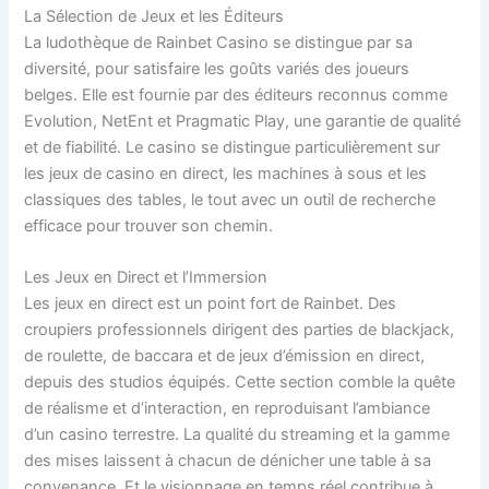
La Sélection de Jeux et les Éditeurs
La ludothèque de Rainbet Casino se distingue par sa
diversité, pour satisfaire les goûts variés des joueurs
belges. Elle est fournie par des éditeurs reconnus comme
Evolution, NetEnt et Pragmatic Play, une garantie de qualité
et de fiabilité. Le casino se distingue particulièrement sur
les jeux de casino en direct, les machines à sous et les
classiques des tables, le tout avec un outil de recherche
efficace pour trouver son chemin.
Les Jeux en Direct et l’Immersion
Les jeux en direct est un point fort de Rainbet. Des
croupiers professionnels dirigent des parties de blackjack,
de roulette, de baccara et de jeux d’émission en direct,
depuis des studios équipés. Cette section comble la quête
de réalisme et d’interaction, en reproduisant l’ambiance
d’un casino terrestre. La qualité du streaming et la gamme
des mises laissent à chacun de dénicher une table à sa
convenance. Et le visionnage en temps réel contribue à