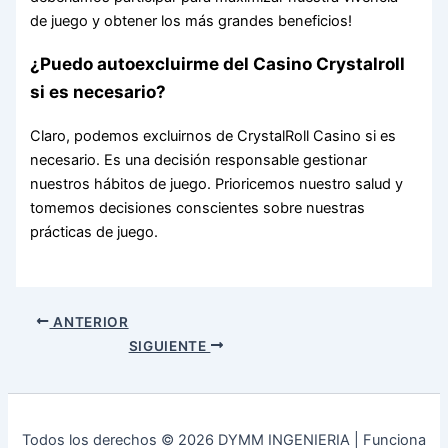
de juego y obtener los más grandes beneficios!
¿Puedo autoexcluirme del Casino Crystalroll
si es necesario?
Claro, podemos excluirnos de CrystalRoll Casino si es
necesario. Es una decisión responsable gestionar
nuestros hábitos de juego. Prioricemos nuestro salud y
tomemos decisiones conscientes sobre nuestras
prácticas de juego.
ANTERIOR
SIGUIENTE
Todos los derechos © 2026 DYMM INGENIERIA | Funciona