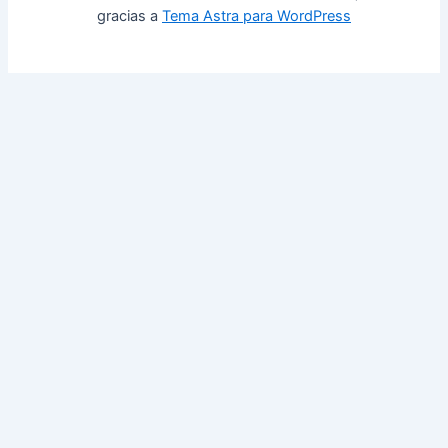
gracias a
Tema Astra para WordPress