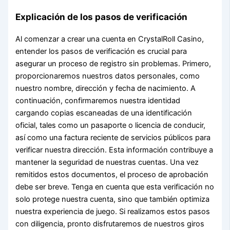
Explicación de los pasos de verificación
Al comenzar a crear una cuenta en CrystalRoll Casino,
entender los pasos de verificación es crucial para
asegurar un proceso de registro sin problemas. Primero,
proporcionaremos nuestros datos personales, como
nuestro nombre, dirección y fecha de nacimiento. A
continuación, confirmaremos nuestra identidad
cargando copias escaneadas de una identificación
oficial, tales como un pasaporte o licencia de conducir,
así como una factura reciente de servicios públicos para
verificar nuestra dirección. Esta información contribuye a
mantener la seguridad de nuestras cuentas. Una vez
remitidos estos documentos, el proceso de aprobación
debe ser breve. Tenga en cuenta que esta verificación no
solo protege nuestra cuenta, sino que también optimiza
nuestra experiencia de juego. Si realizamos estos pasos
con diligencia, pronto disfrutaremos de nuestros giros