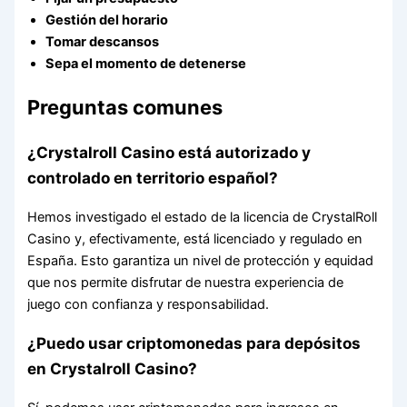
Gestión del horario
Tomar descansos
Sepa el momento de detenerse
Preguntas comunes
¿Crystalroll Casino está autorizado y
controlado en territorio español?
Hemos investigado el estado de la licencia de CrystalRoll
Casino y, efectivamente, está licenciado y regulado en
España. Esto garantiza un nivel de protección y equidad
que nos permite disfrutar de nuestra experiencia de
juego con confianza y responsabilidad.
¿Puedo usar criptomonedas para depósitos
en Crystalroll Casino?