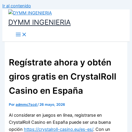
Ir al contenido
DYMM INGENIERIA
Regístrate ahora y obtén
giros gratis en CrystalRoll
Casino en España
Por
admmc7scd
/
26 mayo, 2026
Al considerar en juegos en línea, registrarse en
CrystalRoll Casino en España puede ser una buena
opción
https://crystalroll-casino.eu/es-es/
. Con un