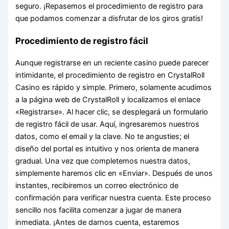
seguro. ¡Repasemos el procedimiento de registro para
que podamos comenzar a disfrutar de los giros gratis!
Procedimiento de registro fácil
Aunque registrarse en un reciente casino puede parecer
intimidante, el procedimiento de registro en CrystalRoll
Casino es rápido y simple. Primero, solamente acudimos
a la página web de CrystalRoll y localizamos el enlace
«Registrarse». Al hacer clic, se desplegará un formulario
de registro fácil de usar. Aquí, ingresaremos nuestros
datos, como el email y la clave. No te angusties; el
diseño del portal es intuitivo y nos orienta de manera
gradual. Una vez que completemos nuestra datos,
simplemente haremos clic en «Enviar». Después de unos
instantes, recibiremos un correo electrónico de
confirmación para verificar nuestra cuenta. Este proceso
sencillo nos facilita comenzar a jugar de manera
inmediata. ¡Antes de darnos cuenta, estaremos