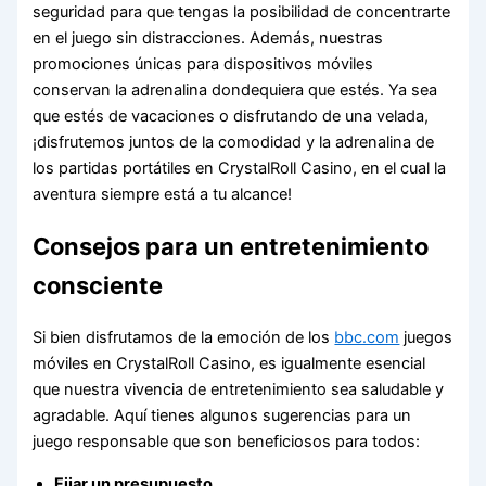
seguridad para que tengas la posibilidad de concentrarte
en el juego sin distracciones. Además, nuestras
promociones únicas para dispositivos móviles
conservan la adrenalina dondequiera que estés. Ya sea
que estés de vacaciones o disfrutando de una velada,
¡disfrutemos juntos de la comodidad y la adrenalina de
los partidas portátiles en CrystalRoll Casino, en el cual la
aventura siempre está a tu alcance!
Consejos para un entretenimiento
consciente
Si bien disfrutamos de la emoción de los
bbc.com
juegos
móviles en CrystalRoll Casino, es igualmente esencial
que nuestra vivencia de entretenimiento sea saludable y
agradable. Aquí tienes algunos sugerencias para un
juego responsable que son beneficiosos para todos:
Fijar un presupuesto