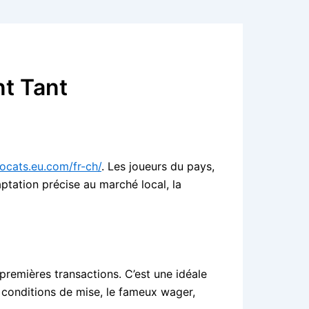
nt Tant
bocats.eu.com/fr-ch/
. Les joueurs du pays,
ptation précise au marché local, la
remières transactions. C’est une idéale
s conditions de mise, le fameux wager,