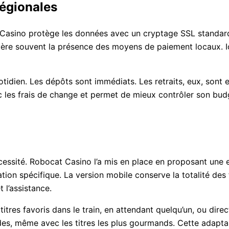
Régionales
 Casino protège les données avec un cryptage SSL standard.
’avère souvent la présence des moyens de paiement locaux. I
tidien. Les dépôts sont immédiats. Les retraits, eux, sont e
 les frais de change et permet de mieux contrôler son budg
ssité. Robocat Casino l’a mis en place en proposant une ex
tion spécifique. La version mobile conserve la totalité des f
 l’assistance.
itres favoris dans le train, en attendant quelqu’un, ou dire
lides, même avec les titres les plus gourmands. Cette adapt