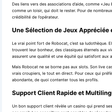
Des liens vers des associations d’aide, comme «Jeu E
comme un loisir, qui doit le rester. Pour de nombreu
crédibilité de l’opérateur.
Une Sélection de Jeux Appréciée 
Le vrai point fort de Robocat, c’est sa ludothèque. E
trouvent leur bonheur, des classiques éternels aux
assurent une qualité et une équité qui satisfont aux 
Mais Robocat ne se borne pas aux slots. Son live cas
vrais croupiers, le tout en direct. Pour ceux qui préfè
abondante, de quoi contenter tous les profils.
Support Client Rapide et Multilin
Un bon support client révèle un casino qui prend ses