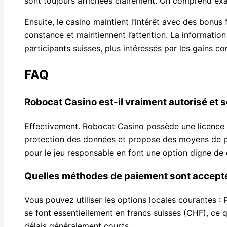
sont toujours affichées clairement. On comprend exact
Ensuite, le casino maintient l’intérêt avec des bonus
constance et maintiennent l’attention. La informatio
participants suisses, plus intéressés par les gains co
FAQ
Robocat Casino est-il vraiment autorisé et s
Effectivement. Robocat Casino possède une licence d
protection des données et propose des moyens de 
pour le jeu responsable en font une option digne de 
Quelles méthodes de paiement sont accepté
Vous pouvez utiliser les options locales courantes : 
se font essentiellement en francs suisses (CHF), ce qu
délais généralement courts.