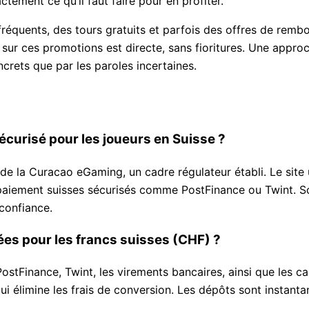
ement ce qu’il faut faire pour en profiter.
 fréquents, des tours gratuits et parfois des offres de rem
n sur ces promotions est directe, sans fioritures. Une appr
ncrets que par les paroles incertaines.
écurisé pour les joueurs en Suisse ?
e la Curacao eGaming, un cadre régulateur établi. Le site u
paiement suisses sécurisés comme PostFinance ou Twint. 
confiance.
es pour les francs suisses (CHF) ?
PostFinance, Twint, les virements bancaires, ainsi que les c
i élimine les frais de conversion. Les dépôts sont instantan