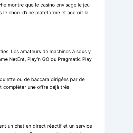
che montre que le casino envisage le jeu
 le choix d’une plateforme et accroît la
orties. Les amateurs de machines à sous y
omme NetEnt, Play’n GO ou Pragmatic Play
roulette ou de baccara dirigées par de
ent compléter une offre déjà très
t un chat en direct réactif et un service