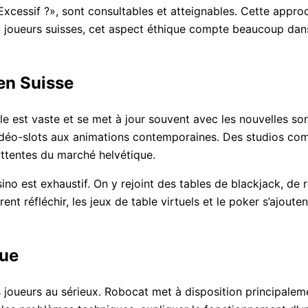
xcessif ?», sont consultables et atteignables. Cette appro
x joueurs suisses, cet aspect éthique compte beaucoup dans
en Suisse
lle est vaste et se met à jour souvent avec les nouvelles s
 vidéo-slots aux animations contemporaines. Des studios c
attentes du marché helvétique.
ino est exhaustif. On y rejoint des tables de blackjack, de 
rent réfléchir, les jeux de table virtuels et le poker s’ajout
gue
 joueurs au sérieux. Robocat met à disposition principalemen