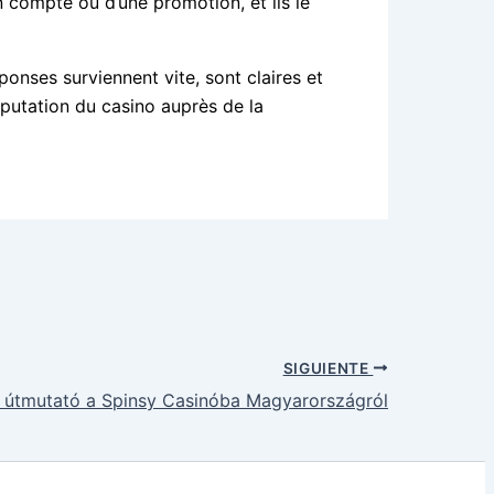
 compte ou d’une promotion, et ils le
éponses surviennent vite, sont claires et
éputation du casino auprès de la
SIGUIENTE
i útmutató a Spinsy Casinóba Magyarországról