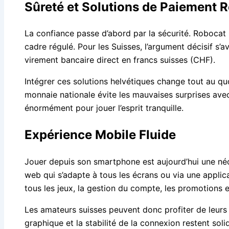
Sûreté et Solutions de Paiement 
La confiance passe d’abord par la sécurité. Robocat
cadre régulé. Pour les Suisses, l’argument décisif s
virement bancaire direct en francs suisses (CHF).
Intégrer ces solutions helvétiques change tout au quo
monnaie nationale évite les mauvaises surprises avec
énormément pour jouer l’esprit tranquille.
Expérience Mobile Fluide
Jouer depuis son smartphone est aujourd’hui une néce
web qui s’adapte à tous les écrans ou via une applica
tous les jeux, la gestion du compte, les promotions et
Les amateurs suisses peuvent donc profiter de leurs t
graphique et la stabilité de la connexion restent so