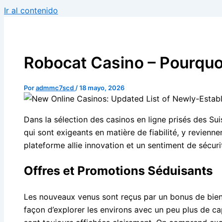
Ir al contenido
Robocat Casino – Pourquoi
Por
admmc7scd
/
18 mayo, 2026
Dans la sélection des casinos en ligne prisés des Sui
qui sont exigeants en matière de fiabilité, y revien
plateforme allie innovation et un sentiment de sécurit
Offres et Promotions Séduisants
Les nouveaux venus sont reçus par un bonus de bienv
façon d’explorer les environs avec un peu plus de cap