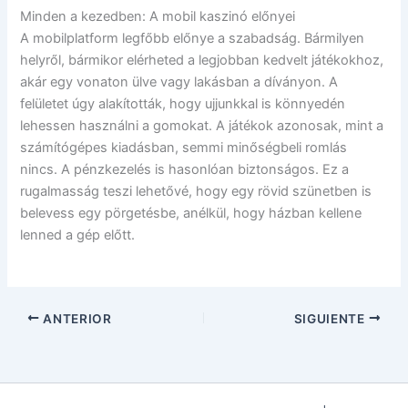
Minden a kezedben: A mobil kaszinó előnyei
A mobilplatform legfőbb előnye a szabadság. Bármilyen
helyről, bármikor elérheted a legjobban kedvelt játékokhoz,
akár egy vonaton ülve vagy lakásban a díványon. A
felületet úgy alakították, hogy ujjunkkal is könnyedén
lehessen használni a gomokat. A játékok azonosak, mint a
számítógépes kiadásban, semmi minőségbeli romlás
nincs. A pénzkezelés is hasonlóan biztonságos. Ez a
rugalmasság teszi lehetővé, hogy egy rövid szünetben is
belevess egy pörgetésbe, anélkül, hogy házban kellene
lenned a gép előtt.
ANTERIOR
SIGUIENTE