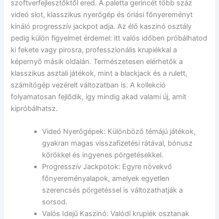
szoftverfejlesztőktől ered. A paletta gerincét több száz
videó slot, klasszikus nyerőgép és óriási főnyereményt
kínáló progresszív jackpot adja. Az élő kaszinó osztály
pedig külön figyelmet érdemel: itt valós időben próbálhatod
ki fekete vagy pirosra, professzionális krupiékkal a
képernyő másik oldalán. Természetesen elérhetők a
klasszikus asztali játékok, mint a blackjack és a rulett,
számítógép vezérelt változatban is. A kollekció
folyamatosan fejlődik, így mindig akad valami új, amit
kipróbálhatsz.
Videó Nyerőgépek: Különböző témájú játékok,
gyakran magas visszafizetési rátával, bónusz
körökkel és ingyenes pörgetésekkel.
Progresszív Jackpotok: Egyre növekvő
főnyereményalapok, amelyek egyetlen
szerencsés pörgetéssel is változathatják a
sorsod.
Valós Idejű Kaszinó: Valódi krupiék osztanak