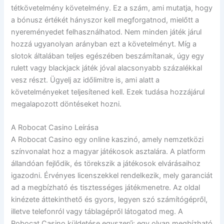
tétkövetelmény követelmény. Ez a szám, ami mutatja, hogy
a bónusz értékét hányszor kell megforgatnod, mielőtt a
nyereményedet felhasználhatod. Nem minden játék járul
hozzá ugyanolyan arányban ezt a követelményt. Míg a
slotok általában teljes egészében beszámítanak, úgy egy
rulett vagy blackjack játék jóval alacsonyabb százalékkal
vesz részt. Ügyelj az időlimitre is, ami alatt a
követelményeket teljesítened kell. Ezek tudása hozzájárul
megalapozott döntéseket hozni.
A Robocat Casino Leírása
A Robocat Casino egy online kaszinó, amely nemzetközi
színvonalat hoz a magyar játékosok asztalára. A platform
állandóan fejlődik, és törekszik a játékosok elvárásaihoz
igazodni. Érvényes licenszekkel rendelkezik, mely garanciát
ad a megbízható és tisztességes játékmenetre. Az oldal
kinézete áttekinthető és gyors, legyen szó számítógépről,
illetve telefonról vagy táblagépről látogatod meg. A
Robocat Casino küldetése egyszerű: egy olyan megbízható