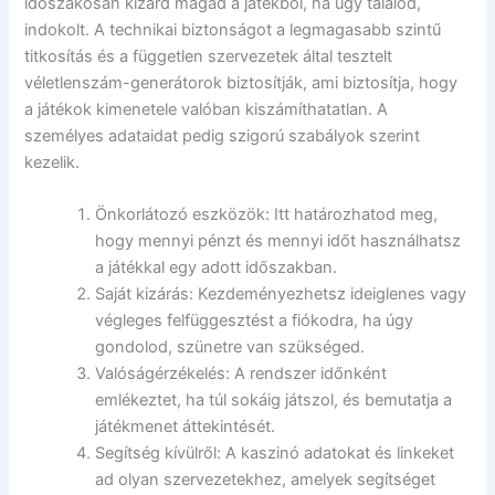
időszakosan kizárd magad a játékból, ha úgy találod,
indokolt. A technikai biztonságot a legmagasabb szintű
titkosítás és a független szervezetek által tesztelt
véletlenszám-generátorok biztosítják, ami biztosítja, hogy
a játékok kimenetele valóban kiszámíthatatlan. A
személyes adataidat pedig szigorú szabályok szerint
kezelik.
Önkorlátozó eszközök: Itt határozhatod meg,
hogy mennyi pénzt és mennyi időt használhatsz
a játékkal egy adott időszakban.
Saját kizárás: Kezdeményezhetsz ideiglenes vagy
végleges felfüggesztést a fiókodra, ha úgy
gondolod, szünetre van szükséged.
Valóságérzékelés: A rendszer időnként
emlékeztet, ha túl sokáig játszol, és bemutatja a
játékmenet áttekintését.
Segítség kívülről: A kaszinó adatokat és linkeket
ad olyan szervezetekhez, amelyek segítséget