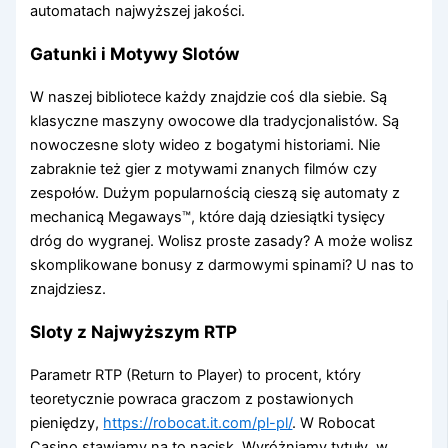
automatach najwyższej jakości.
Gatunki i Motywy Slotów
W naszej bibliotece każdy znajdzie coś dla siebie. Są
klasyczne maszyny owocowe dla tradycjonalistów. Są
nowoczesne sloty wideo z bogatymi historiami. Nie
zabraknie też gier z motywami znanych filmów czy
zespołów. Dużym popularnością cieszą się automaty z
mechanicą Megaways™, które dają dziesiątki tysięcy
dróg do wygranej. Wolisz proste zasady? A może wolisz
skomplikowane bonusy z darmowymi spinami? U nas to
znajdziesz.
Sloty z Najwyższym RTP
Parametr RTP (Return to Player) to procent, który
teoretycznie powraca graczom z postawionych
pieniędzy,
https://robocat.it.com/pl-pl/
. W Robocat
Casino stawiamy na to nacisk. Wyróżniamy tytuły, w