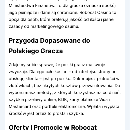
Ministerstwa Finansów. To dla gracza oznacza spokój:
jego pieniądze i dane są chronione. Robocat Casino to
opcja dla osób, które preferują jakość od ilości i jasne
zasady od marketingowego szumu.
Przygoda Dopasowane do
Polskiego Gracza
Zdajemy sobie sprawę, że polski gracz ma swoje
zwyczaje. Dlatego całe kasino – od interfejsu strony po
obsługę klienta – jest po polsku. Dokonujesz płatności w
złotówkach, bez ukrytych kosztów przewalutowania. Do
wyboru masz metody, z których korzystasz na co dzień:
szybkie przelewy online, BLIK, karty płatnicze Visa i
Mastercard oraz portfele elektroniczne. Wpłata i wypłata
środków jest przez to prosta i szybka.
Oferty i Promocje w Robocat