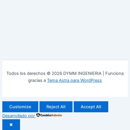
Todos los derechos © 2026 DYMM INGENIERIA | Funciona
gracias a
Tema Astra para WordPress
Customize
Reject All
Accept All
Desarrollado por
✖