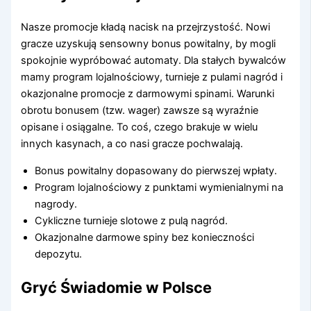
Nasze promocje kładą nacisk na przejrzystość. Nowi
gracze uzyskują sensowny bonus powitalny, by mogli
spokojnie wypróbować automaty. Dla stałych bywalców
mamy program lojalnościowy, turnieje z pulami nagród i
okazjonalne promocje z darmowymi spinami. Warunki
obrotu bonusem (tzw. wager) zawsze są wyraźnie
opisane i osiągalne. To coś, czego brakuje w wielu
innych kasynach, a co nasi gracze pochwalają.
Bonus powitalny dopasowany do pierwszej wpłaty.
Program lojalnościowy z punktami wymienialnymi na
nagrody.
Cykliczne turnieje slotowe z pulą nagród.
Okazjonalne darmowe spiny bez konieczności
depozytu.
Gryć Świadomie w Polsce