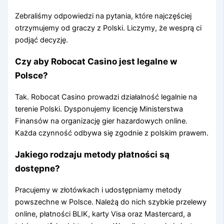
Zebraliśmy odpowiedzi na pytania, które najczęściej
otrzymujemy od graczy z Polski. Liczymy, że wesprą ci
podjąć decyzję.
Czy aby Robocat Casino jest legalne w
Polsce?
Tak. Robocat Casino prowadzi działalność legalnie na
terenie Polski. Dysponujemy licencję Ministerstwa
Finansów na organizację gier hazardowych online.
Każda czynność odbywa się zgodnie z polskim prawem.
Jakiego rodzaju metody płatności są
dostępne?
Pracujemy w złotówkach i udostępniamy metody
powszechne w Polsce. Należą do nich szybkie przelewy
online, płatności BLIK, karty Visa oraz Mastercard, a