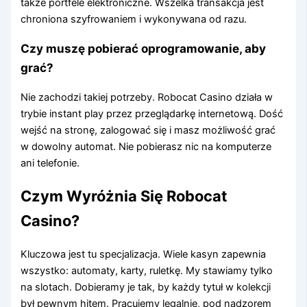
także portfele elektroniczne. Wszelka transakcja jest
chroniona szyfrowaniem i wykonywana od razu.
Czy muszę pobierać oprogramowanie, aby
grać?
Nie zachodzi takiej potrzeby. Robocat Casino działa w
trybie instant play przez przeglądarkę internetową. Dość
wejść na stronę, zalogować się i masz możliwość grać
w dowolny automat. Nie pobierasz nic na komputerze
ani telefonie.
Czym Wyróżnia Się Robocat
Casino?
Kluczowa jest tu specjalizacja. Wiele kasyn zapewnia
wszystko: automaty, karty, ruletkę. My stawiamy tylko
na slotach. Dobieramy je tak, by każdy tytuł w kolekcji
był pewnym hitem. Pracujemy legalnie, pod nadzorem