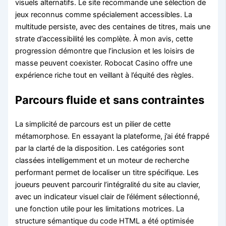
visuels alternatifs. Le site recommande une sélection de
jeux reconnus comme spécialement accessibles. La
multitude persiste, avec des centaines de titres, mais une
strate d’accessibilité les complète. À mon avis, cette
progression démontre que l’inclusion et les loisirs de
masse peuvent coexister. Robocat Casino offre une
expérience riche tout en veillant à l’équité des règles.
Parcours fluide et sans contraintes
La simplicité de parcours est un pilier de cette
métamorphose. En essayant la plateforme, j’ai été frappé
par la clarté de la disposition. Les catégories sont
classées intelligemment et un moteur de recherche
performant permet de localiser un titre spécifique. Les
joueurs peuvent parcourir l’intégralité du site au clavier,
avec un indicateur visuel clair de l’élément sélectionné,
une fonction utile pour les limitations motrices. La
structure sémantique du code HTML a été optimisée