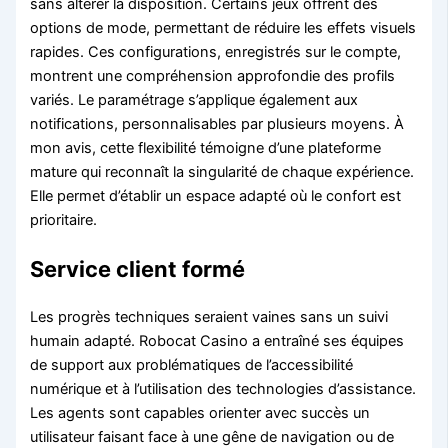
sans altérer la disposition. Certains jeux offrent des
options de mode, permettant de réduire les effets visuels
rapides. Ces configurations, enregistrés sur le compte,
montrent une compréhension approfondie des profils
variés. Le paramétrage s’applique également aux
notifications, personnalisables par plusieurs moyens. À
mon avis, cette flexibilité témoigne d’une plateforme
mature qui reconnaît la singularité de chaque expérience.
Elle permet d’établir un espace adapté où le confort est
prioritaire.
Service client formé
Les progrès techniques seraient vaines sans un suivi
humain adapté. Robocat Casino a entraîné ses équipes
de support aux problématiques de l’accessibilité
numérique et à l’utilisation des technologies d’assistance.
Les agents sont capables orienter avec succès un
utilisateur faisant face à une gêne de navigation ou de