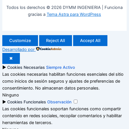
Todos los derechos © 2026 DYMM INGENIERIA | Funciona
gracias a
Tema Astra para WordPress
Customize
Reject All
Accept All
Desarrollado por
✖
►
Cookies Necesarias
Siempre Activo
Las cookies necesarias habilitan funciones esenciales del sitio
como inicios de sesión seguros y ajustes de preferencias de
consentimiento. No almacenan datos personales.
Ninguno
►
Cookies Funcionales
Observación
Las cookies funcionales soportan funciones como compartir
contenido en redes sociales, recopilar comentarios y habilitar
herramientas de terceros.