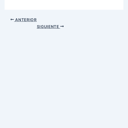
ANTERIOR
SIGUIENTE