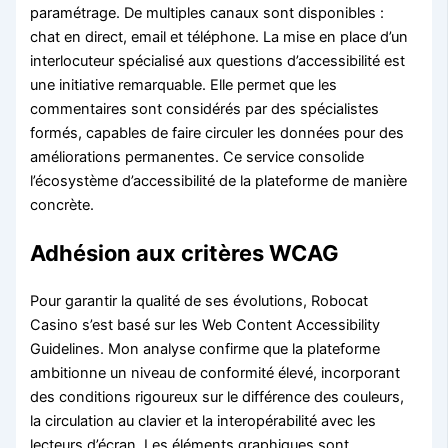
paramétrage. De multiples canaux sont disponibles :
chat en direct, email et téléphone. La mise en place d’un
interlocuteur spécialisé aux questions d’accessibilité est
une initiative remarquable. Elle permet que les
commentaires sont considérés par des spécialistes
formés, capables de faire circuler les données pour des
améliorations permanentes. Ce service consolide
l’écosystème d’accessibilité de la plateforme de manière
concrète.
Adhésion aux critères WCAG
Pour garantir la qualité de ses évolutions, Robocat
Casino s’est basé sur les Web Content Accessibility
Guidelines. Mon analyse confirme que la plateforme
ambitionne un niveau de conformité élevé, incorporant
des conditions rigoureux sur le différence des couleurs,
la circulation au clavier et la interopérabilité avec les
lecteurs d’écran. Les éléments graphiques sont