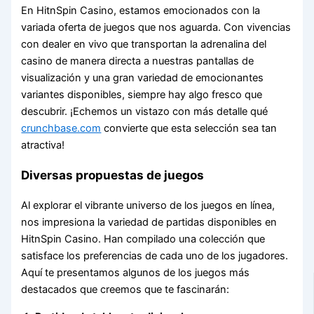
En HitnSpin Casino, estamos emocionados con la
variada oferta de juegos que nos aguarda. Con vivencias
con dealer en vivo que transportan la adrenalina del
casino de manera directa a nuestras pantallas de
visualización y una gran variedad de emocionantes
variantes disponibles, siempre hay algo fresco que
descubrir. ¡Echemos un vistazo con más detalle qué
crunchbase.com
convierte que esta selección sea tan
atractiva!
Diversas propuestas de juegos
Al explorar el vibrante universo de los juegos en línea,
nos impresiona la variedad de partidas disponibles en
HitnSpin Casino. Han compilado una colección que
satisface los preferencias de cada uno de los jugadores.
Aquí te presentamos algunos de los juegos más
destacados que creemos que te fascinarán: