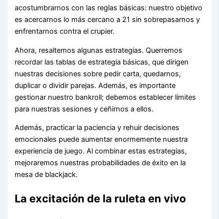
acostumbrarnos con las reglas básicas: nuestro objetivo
es acercarnos lo más cercano a 21 sin sobrepasarnos y
enfrentarnos contra el crupier.
Ahora, resaltemos algunas estrategias. Querremos
recordar las tablas de estrategia básicas, que dirigen
nuestras decisiones sobre pedir carta, quedarnos,
duplicar o dividir parejas. Además, es importante
gestionar nuestro bankroll; debemos establecer límites
para nuestras sesiones y ceñirnos a ellos.
Además, practicar la paciencia y rehuir decisiones
emocionales puede aumentar enormemente nuestra
experiencia de juego. Al combinar estas estrategias,
mejoraremos nuestras probabilidades de éxito en la
mesa de blackjack.
La excitación de la ruleta en vivo