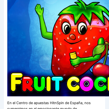
En el Centro de apuestas HitnSpin de España, nos
sumergimos en el emocionante mundo de