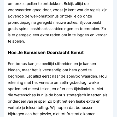
om onze spellen te ontdekken. Bekijk altijd de
voorwaarden goed door, zodat je kent wat de regels zijn.
Bovenop de welkomstbonus ontdek je op onze
promotiepagina geregeld nieuwe acties. Bijvoorbeeld
gratis spins, cashback-aanbiedingen en toernooien. Zo
is er geregeld een extra reden om in te loggen en verder
te spelen.
Hoe Je Bonussen Doordacht Benut
Een bonus kan je speeltijd uitbreiden en je kansen
bieden, maar het is verstandig om hem goed te
begrijpen. Let altijd eerst naar de spelvoorwaarden. Hou
rekening met het vereiste omzettingsbedrag, welke
spellen het meest tellen, en of er een tijdslimiet is. Met
die wetenschap kun je de bonus strategisch inzetten als
onderdeel van je spel. Zo blijft het een leuke extra en
verhelp je teleurstelling. Wij hopen dat bonussen
bijdragen aan het plezier, niet tot frustratie komen.