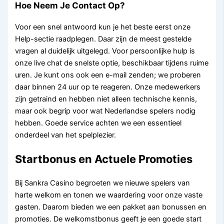
Hoe Neem Je Contact Op?
Voor een snel antwoord kun je het beste eerst onze
Help-sectie raadplegen. Daar zijn de meest gestelde
vragen al duidelijk uitgelegd. Voor persoonlijke hulp is
onze live chat de snelste optie, beschikbaar tijdens ruime
uren. Je kunt ons ook een e-mail zenden; we proberen
daar binnen 24 uur op te reageren. Onze medewerkers
zijn getraind en hebben niet alleen technische kennis,
maar ook begrip voor wat Nederlandse spelers nodig
hebben. Goede service achten we een essentieel
onderdeel van het spelplezier.
Startbonus en Actuele Promoties
Bij Sankra Casino begroeten we nieuwe spelers van
harte welkom en tonen we waardering voor onze vaste
gasten. Daarom bieden we een pakket aan bonussen en
promoties. De welkomstbonus geeft je een goede start