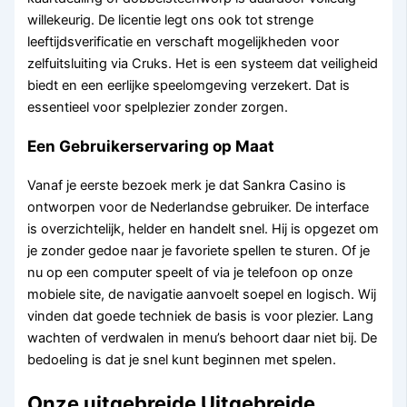
willekeurig. De licentie legt ons ook tot strenge
leeftijdsverificatie en verschaft mogelijkheden voor
zelfuitsluiting via Cruks. Het is een systeem dat veiligheid
biedt en een eerlijke speelomgeving verzekert. Dat is
essentieel voor spelplezier zonder zorgen.
Een Gebruikerservaring op Maat
Vanaf je eerste bezoek merk je dat Sankra Casino is
ontworpen voor de Nederlandse gebruiker. De interface
is overzichtelijk, helder en handelt snel. Hij is opgezet om
je zonder gedoe naar je favoriete spellen te sturen. Of je
nu op een computer speelt of via je telefoon op onze
mobiele site, de navigatie aanvoelt soepel en logisch. Wij
vinden dat goede techniek de basis is voor plezier. Lang
wachten of verdwalen in menu’s behoort daar niet bij. De
bedoeling is dat je snel kunt beginnen met spelen.
Onze uitgebreide Uitgebreide