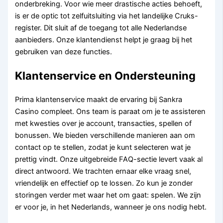
onderbreking. Voor wie meer drastische acties behoeft,
is er de optic tot zelfuitsluiting via het landelijke Cruks-
register. Dit sluit af de toegang tot alle Nederlandse
aanbieders. Onze klantendienst helpt je graag bij het
gebruiken van deze functies.
Klantenservice en Ondersteuning
Prima klantenservice maakt de ervaring bij Sankra
Casino compleet. Ons team is paraat om je te assisteren
met kwesties over je account, transacties, spellen of
bonussen. We bieden verschillende manieren aan om
contact op te stellen, zodat je kunt selecteren wat je
prettig vindt. Onze uitgebreide FAQ-sectie levert vaak al
direct antwoord. We trachten ernaar elke vraag snel,
vriendelijk en effectief op te lossen. Zo kun je zonder
storingen verder met waar het om gaat: spelen. We zijn
er voor je, in het Nederlands, wanneer je ons nodig hebt.