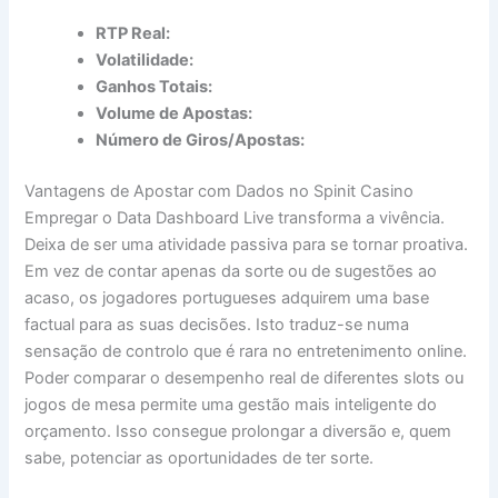
RTP Real:
Volatilidade:
Ganhos Totais:
Volume de Apostas:
Número de Giros/Apostas:
Vantagens de Apostar com Dados no Spinit Casino
Empregar o Data Dashboard Live transforma a vivência.
Deixa de ser uma atividade passiva para se tornar proativa.
Em vez de contar apenas da sorte ou de sugestões ao
acaso, os jogadores portugueses adquirem uma base
factual para as suas decisões. Isto traduz-se numa
sensação de controlo que é rara no entretenimento online.
Poder comparar o desempenho real de diferentes slots ou
jogos de mesa permite uma gestão mais inteligente do
orçamento. Isso consegue prolongar a diversão e, quem
sabe, potenciar as oportunidades de ter sorte.