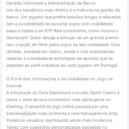
Decisão Informada e Administração de Banca
Um dos benefícios mais diretos é a melhoria na gestão da
banca. Um jogador que prefira sessões longas e relaxadas
tem a possibilidade de escolher jogos com volatilidade
baixa a média e um RTP Real consistente, como mostra o
dashboard. Quem deseja a emoção de um grande prémio
tem a opção de filtrar pelos jogos de alta volatilidade. Esta
decisão, baseada em dados, auxilia a criar expectativas
realistas e a estabelecer estratégias de apostas que se
adaptam ao perfil individual de cada jogador em Portugal.
O Porvir dos Informações e da Visibilidade no Jogo na
Internet
A introdução do Data Dashboard Live pelo Spinit Casino é
talvez o sinal de uma movimento mais abrangente no
iGaming. O amanhã do jogo online passará por uma
individualização mais profunda e uma transparência total.
Podemos visualizar dashboards ainda mais modernos.
Talvez com sugestões personalizadas baseadas no