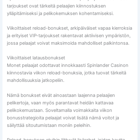
tarjoukset ovat tärkeitä pelaajien kiinnostuksen
ylläpitämiseksi ja pelikokemuksen kohentamiseksi.
Viikoittaiset reload-bonukset, arkipäiväiset vapaa kierroksia
ja erityiset VIP-tarjoukset rakentavat aktiivisen ympäristön,
jossa pelaajat voivat maksimoida mahdolliset palkintonsa.
Viikoittaiset latausbonukset
Monet pelaajat odottavat innokkaasti Spinlander Casinon
kiinnostavia viikon reload-bonuksia, jotka tuovat tärkeitä
mahdollisuuksia jatkopeliin.
Nämä bonukset eivät ainoastaan laajenna pelaajien
pelikertoja, vaan myös parantavat heidän kattavaa
pelikokemustaan. Soveltamalla voimakkaita viikon
bonusstrategioita pelaajat voivat lisätä nämä voitot ja
säilyttää sitoutumistaan moniin peleihin.