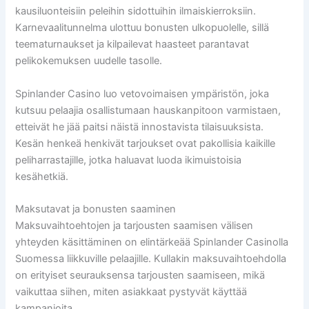
kausiluonteisiin peleihin sidottuihin ilmaiskierroksiin.
Karnevaalitunnelma ulottuu bonusten ulkopuolelle, sillä
teematurnaukset ja kilpailevat haasteet parantavat
pelikokemuksen uudelle tasolle.
Spinlander Casino luo vetovoimaisen ympäristön, joka
kutsuu pelaajia osallistumaan hauskanpitoon varmistaen,
etteivät he jää paitsi näistä innostavista tilaisuuksista.
Kesän henkeä henkivät tarjoukset ovat pakollisia kaikille
peliharrastajille, jotka haluavat luoda ikimuistoisia
kesähetkiä.
Maksutavat ja bonusten saaminen
Maksuvaihtoehtojen ja tarjousten saamisen välisen
yhteyden käsittäminen on elintärkeää Spinlander Casinolla
Suomessa liikkuville pelaajille. Kullakin maksuvaihtoehdolla
on erityiset seurauksensa tarjousten saamiseen, mikä
vaikuttaa siihen, miten asiakkaat pystyvät käyttää
kampanjoita.