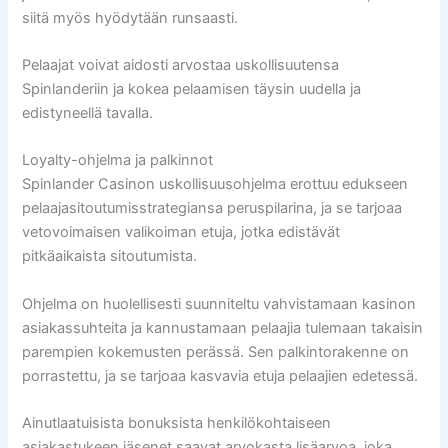
siitä myös hyödytään runsaasti.
Pelaajat voivat aidosti arvostaa uskollisuutensa
Spinlanderiin ja kokea pelaamisen täysin uudella ja
edistyneellä tavalla.
Loyalty-ohjelma ja palkinnot
Spinlander Casinon uskollisuusohjelma erottuu edukseen
pelaajasitoutumisstrategiansa peruspilarina, ja se tarjoaa
vetovoimaisen valikoiman etuja, jotka edistävät
pitkäaikaista sitoutumista.
Ohjelma on huolellisesti suunniteltu vahvistamaan kasinon
asiakassuhteita ja kannustamaan pelaajia tulemaan takaisin
parempien kokemusten perässä. Sen palkintorakenne on
porrastettu, ja se tarjoaa kasvavia etuja pelaajien edetessä.
Ainutlaatuisista bonuksista henkilökohtaiseen
asiakastukeen jäsenet saavat arvokasta lisäarvoa, joka