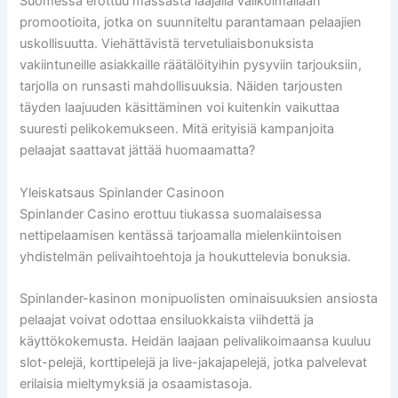
Suomessa erottuu massasta laajalla valikoimallaan
promootioita, jotka on suunniteltu parantamaan pelaajien
uskollisuutta. Viehättävistä tervetuliaisbonuksista
vakiintuneille asiakkaille räätälöityihin pysyviin tarjouksiin,
tarjolla on runsasti mahdollisuuksia. Näiden tarjousten
täyden laajuuden käsittäminen voi kuitenkin vaikuttaa
suuresti pelikokemukseen. Mitä erityisiä kampanjoita
pelaajat saattavat jättää huomaamatta?
Yleiskatsaus Spinlander Casinoon
Spinlander Casino erottuu tiukassa suomalaisessa
nettipelaamisen kentässä tarjoamalla mielenkiintoisen
yhdistelmän pelivaihtoehtoja ja houkuttelevia bonuksia.
Spinlander-kasinon monipuolisten ominaisuuksien ansiosta
pelaajat voivat odottaa ensiluokkaista viihdettä ja
käyttökokemusta. Heidän laajaan pelivalikoimaansa kuuluu
slot-pelejä, korttipelejä ja live-jakajapelejä, jotka palvelevat
erilaisia mieltymyksiä ja osaamistasoja.