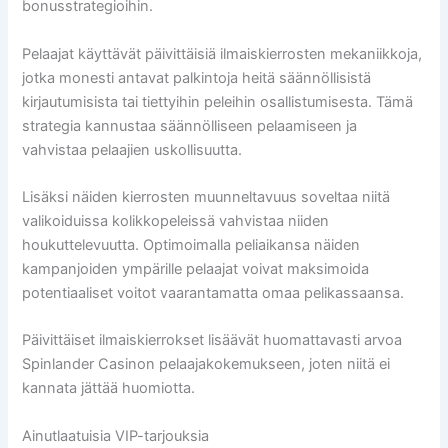
bonusstrategioihin.
Pelaajat käyttävät päivittäisiä ilmaiskierrosten mekaniikkoja,
jotka monesti antavat palkintoja heitä säännöllisistä
kirjautumisista tai tiettyihin peleihin osallistumisesta. Tämä
strategia kannustaa säännölliseen pelaamiseen ja
vahvistaa pelaajien uskollisuutta.
Lisäksi näiden kierrosten muunneltavuus soveltaa niitä
valikoiduissa kolikkopeleissä vahvistaa niiden
houkuttelevuutta. Optimoimalla peliaikansa näiden
kampanjoiden ympärille pelaajat voivat maksimoida
potentiaaliset voitot vaarantamatta omaa pelikassaansa.
Päivittäiset ilmaiskierrokset lisäävät huomattavasti arvoa
Spinlander Casinon pelaajakokemukseen, joten niitä ei
kannata jättää huomiotta.
Ainutlaatuisia VIP-tarjouksia