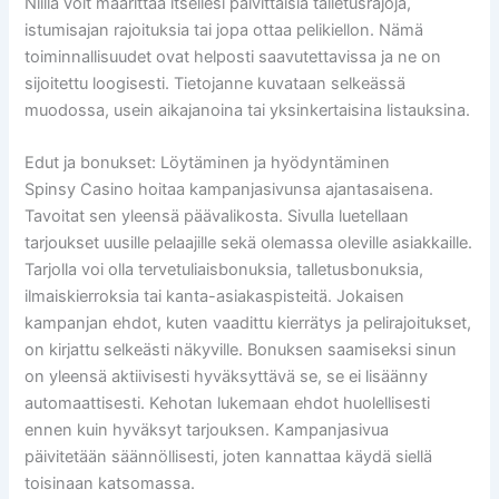
Niillä voit määrittää itsellesi päivittäisiä talletusrajoja,
istumisajan rajoituksia tai jopa ottaa pelikiellon. Nämä
toiminnallisuudet ovat helposti saavutettavissa ja ne on
sijoitettu loogisesti. Tietojanne kuvataan selkeässä
muodossa, usein aikajanoina tai yksinkertaisina listauksina.
Edut ja bonukset: Löytäminen ja hyödyntäminen
Spinsy Casino hoitaa kampanjasivunsa ajantasaisena.
Tavoitat sen yleensä päävalikosta. Sivulla luetellaan
tarjoukset uusille pelaajille sekä olemassa oleville asiakkaille.
Tarjolla voi olla tervetuliaisbonuksia, talletusbonuksia,
ilmaiskierroksia tai kanta-asiakaspisteitä. Jokaisen
kampanjan ehdot, kuten vaadittu kierrätys ja pelirajoitukset,
on kirjattu selkeästi näkyville. Bonuksen saamiseksi sinun
on yleensä aktiivisesti hyväksyttävä se, se ei lisäänny
automaattisesti. Kehotan lukemaan ehdot huolellisesti
ennen kuin hyväksyt tarjouksen. Kampanjasivua
päivitetään säännöllisesti, joten kannattaa käydä siellä
toisinaan katsomassa.