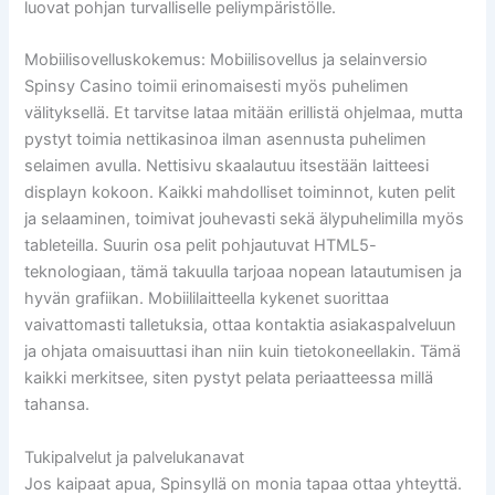
luovat pohjan turvalliselle peliympäristölle.
Mobiilisovelluskokemus: Mobiilisovellus ja selainversio
Spinsy Casino toimii erinomaisesti myös puhelimen
välityksellä. Et tarvitse lataa mitään erillistä ohjelmaa, mutta
pystyt toimia nettikasinoa ilman asennusta puhelimen
selaimen avulla. Nettisivu skaalautuu itsestään laitteesi
displayn kokoon. Kaikki mahdolliset toiminnot, kuten pelit
ja selaaminen, toimivat jouhevasti sekä älypuhelimilla myös
tableteilla. Suurin osa pelit pohjautuvat HTML5-
teknologiaan, tämä takuulla tarjoaa nopean latautumisen ja
hyvän grafiikan. Mobiililaitteella kykenet suorittaa
vaivattomasti talletuksia, ottaa kontaktia asiakaspalveluun
ja ohjata omaisuuttasi ihan niin kuin tietokoneellakin. Tämä
kaikki merkitsee, siten pystyt pelata periaatteessa millä
tahansa.
Tukipalvelut ja palvelukanavat
Jos kaipaat apua, Spinsyllä on monia tapaa ottaa yhteyttä.