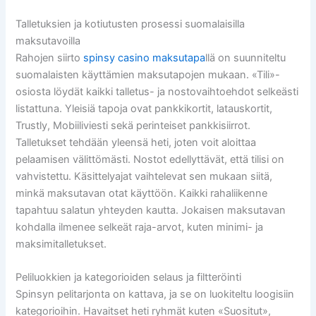
Talletuksien ja kotiutusten prosessi suomalaisilla
maksutavoilla
Rahojen siirto
spinsy casino maksutapa
llä on suunniteltu
suomalaisten käyttämien maksutapojen mukaan. «Tili»-
osiosta löydät kaikki talletus- ja nostovaihtoehdot selkeästi
listattuna. Yleisiä tapoja ovat pankkikortit, latauskortit,
Trustly, Mobiiliviesti sekä perinteiset pankkisiirrot.
Talletukset tehdään yleensä heti, joten voit aloittaa
pelaamisen välittömästi. Nostot edellyttävät, että tilisi on
vahvistettu. Käsittelyajat vaihtelevat sen mukaan siitä,
minkä maksutavan otat käyttöön. Kaikki rahaliikenne
tapahtuu salatun yhteyden kautta. Jokaisen maksutavan
kohdalla ilmenee selkeät raja-arvot, kuten minimi- ja
maksimitalletukset.
Peliluokkien ja kategorioiden selaus ja filtteröinti
Spinsyn pelitarjonta on kattava, ja se on luokiteltu loogisiin
kategorioihin. Havaitset heti ryhmät kuten «Suositut»,