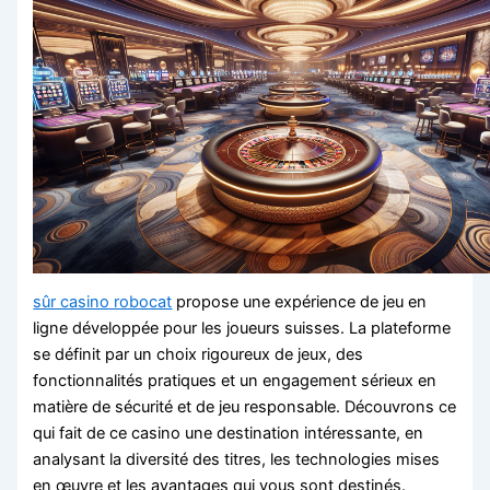
sûr casino robocat
propose une expérience de jeu en
ligne développée pour les joueurs suisses. La plateforme
se définit par un choix rigoureux de jeux, des
fonctionnalités pratiques et un engagement sérieux en
matière de sécurité et de jeu responsable. Découvrons ce
qui fait de ce casino une destination intéressante, en
analysant la diversité des titres, les technologies mises
en œuvre et les avantages qui vous sont destinés.