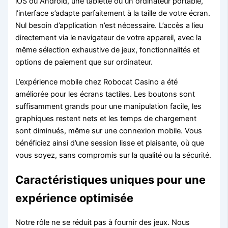
iOS ou Android, une tablette ou un ordinateur portable,
l’interface s’adapte parfaitement à la taille de votre écran.
Nul besoin d’application n’est nécessaire. L’accès a lieu
directement via le navigateur de votre appareil, avec la
même sélection exhaustive de jeux, fonctionnalités et
options de paiement que sur ordinateur.
L’expérience mobile chez Robocat Casino a été
améliorée pour les écrans tactiles. Les boutons sont
suffisamment grands pour une manipulation facile, les
graphiques restent nets et les temps de chargement
sont diminués, même sur une connexion mobile. Vous
bénéficiez ainsi d’une session lisse et plaisante, où que
vous soyez, sans compromis sur la qualité ou la sécurité.
Caractéristiques uniques pour une
expérience optimisée
Notre rôle ne se réduit pas à fournir des jeux. Nous