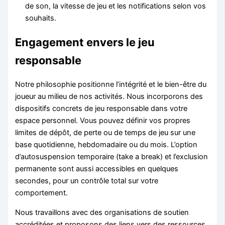
de son, la vitesse de jeu et les notifications selon vos
souhaits.
Engagement envers le jeu
responsable
Notre philosophie positionne l’intégrité et le bien-être du
joueur au milieu de nos activités. Nous incorporons des
dispositifs concrets de jeu responsable dans votre
espace personnel. Vous pouvez définir vos propres
limites de dépôt, de perte ou de temps de jeu sur une
base quotidienne, hebdomadaire ou du mois. L’option
d’autosuspension temporaire (take a break) et l’exclusion
permanente sont aussi accessibles en quelques
secondes, pour un contrôle total sur votre
comportement.
Nous travaillons avec des organisations de soutien
accréditées et proposons des liens vers des ressources