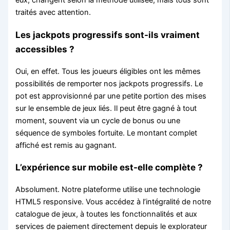
eux, changent selon la méthode utilisée, mais tous sont
traités avec attention.
Les jackpots progressifs sont-ils vraiment
accessibles ?
Oui, en effet. Tous les joueurs éligibles ont les mêmes
possibilités de remporter nos jackpots progressifs. Le
pot est approvisionné par une petite portion des mises
sur le ensemble de jeux liés. Il peut être gagné à tout
moment, souvent via un cycle de bonus ou une
séquence de symboles fortuite. Le montant complet
affiché est remis au gagnant.
L’expérience sur mobile est-elle complète ?
Absolument. Notre plateforme utilise une technologie
HTML5 responsive. Vous accédez à l’intégralité de notre
catalogue de jeux, à toutes les fonctionnalités et aux
services de paiement directement depuis le explorateur