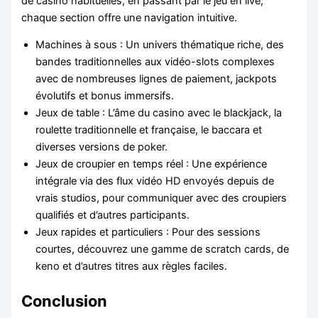
de casino habituelles, en passant par le jeu en live,
chaque section offre une navigation intuitive.
Machines à sous : Un univers thématique riche, des
bandes traditionnelles aux vidéo-slots complexes
avec de nombreuses lignes de paiement, jackpots
évolutifs et bonus immersifs.
Jeux de table : L’âme du casino avec le blackjack, la
roulette traditionnelle et française, le baccara et
diverses versions de poker.
Jeux de croupier en temps réel : Une expérience
intégrale via des flux vidéo HD envoyés depuis de
vrais studios, pour communiquer avec des croupiers
qualifiés et d’autres participants.
Jeux rapides et particuliers : Pour des sessions
courtes, découvrez une gamme de scratch cards, de
keno et d’autres titres aux règles faciles.
Conclusion