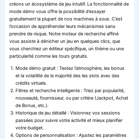
créons un écosystème de jeu intuitif. La fonctionnalité de
mode démo vous offre la possibilité d’essayer
gratuitement la plupart de nos machines à sous. C’est
l’occasion de appréhender leurs mécanismes sans
prendre de risque. Notre moteur de recherche affiné
vous assiste à dénicher un jeu en quelques clics, que
vous cherchiez un éditeur spécifique, un thème ou une
particularité comme les tours gratuits.
Mode démo gratuit : Testez l’atmosphère, les bonus
et la volatilité de la majorité des les slots avec des
crédits virtuels.
Filtres et recherche intelligente : Triez par popularité,
nouveauté, fournisseur, ou par critère (Jackpot, Achat
de Bonus, etc.).
Historique de jeu détaillé : Visionnez vos sessions
passées pour suivre votre activité et mieux planifier
votre budget.
Options de personnalisation : Ajustez les paramètres