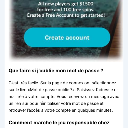
Que faire si j’oublie mon mot de passe ?
C’est très facile. Sur la page de connexion, sélectionnez
sur le lien «Mot de passe oublié ?». Saisissez l’adresse e-
mail liée à votre compte. Vous recevrez un message avec
un lien sûr pour réinitialiser votre mot de passe et
retrouver l’accès à votre compte en quelques minutes.
Comment marche le jeu responsable chez