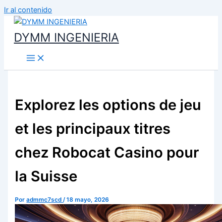
Ir al contenido
DYMM INGENIERIA
Explorez les options de jeu
et les principaux titres
chez Robocat Casino pour
la Suisse
Por
admmc7scd
/
18 mayo, 2026