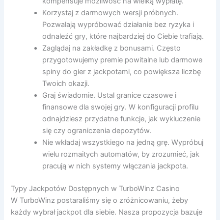
kompensuje możliwość na wielką wypłatę.
Korzystaj z darmowych wersji próbnych.
Pozwalają wypróbować działanie bez ryzyka i
odnaleźć gry, które najbardziej do Ciebie trafiają.
Zaglądaj na zakładkę z bonusami. Często
przygotowujemy premie powitalne lub darmowe
spiny do gier z jackpotami, co powiększa liczbę
Twoich okazji.
Graj świadomie. Ustal granice czasowe i
finansowe dla swojej gry. W konfiguracji profilu
odnajdziesz przydatne funkcje, jak wykluczenie
się czy ograniczenia depozytów.
Nie wkładaj wszystkiego na jedną grę. Wypróbuj
wielu rozmaitych automatów, by zrozumieć, jak
pracują w nich systemy włączania jackpota.
Typy Jackpotów Dostępnych w TurboWinz Casino
W TurboWinz postaraliśmy się o zróżnicowaniu, żeby
każdy wybrał jackpot dla siebie. Nasza propozycja bazuje