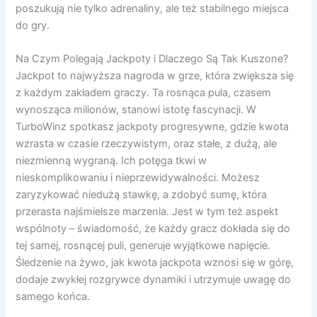
poszukują nie tylko adrenaliny, ale też stabilnego miejsca
do gry.
Na Czym Polegają Jackpoty i Dlaczego Są Tak Kuszone?
Jackpot to najwyższa nagroda w grze, która zwiększa się
z każdym zakładem graczy. Ta rosnąca pula, czasem
wynosząca milionów, stanowi istotę fascynacji. W
TurboWinz spotkasz jackpoty progresywne, gdzie kwota
wzrasta w czasie rzeczywistym, oraz stałe, z dużą, ale
niezmienną wygraną. Ich potęga tkwi w
nieskomplikowaniu i nieprzewidywalności. Możesz
zaryzykować niedużą stawkę, a zdobyć sumę, która
przerasta najśmielsze marzenia. Jest w tym też aspekt
wspólnoty – świadomość, że każdy gracz dokłada się do
tej samej, rosnącej puli, generuje wyjątkowe napięcie.
Śledzenie na żywo, jak kwota jackpota wznosi się w górę,
dodaje zwykłej rozgrywce dynamiki i utrzymuje uwagę do
samego końca.