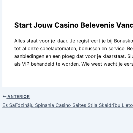
Start Jouw Casino Belevenis Van
Alles staat voor je klaar. Je registreert je bij Bonu
tot al onze speelautomaten, bonussen en service. Ber
aanbiedingen en een ploeg dat voor je klaarstaat. S
als VIP behandeld te worden. Wie weet wacht je eers
ANTERIOR
Es Salīdzināju Spinania Casino Saites Stila Skaidrību Lieto