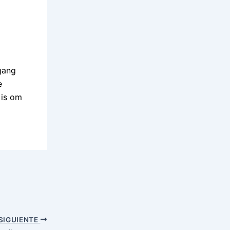
egang
e
 is om
SIGUIENTE