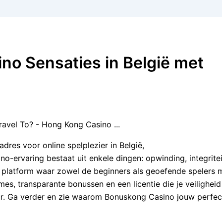
no Sensaties in België met
dres voor online spelplezier in België,
ino-ervaring bestaat uit enkele dingen: opwinding, integrite
 platform waar zowel de beginners als geoefende spelers 
es, transparante bonussen en een licentie die je veiligheid
ur. Ga verder en zie waarom Bonuskong Casino jouw perfec