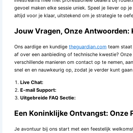
livestreams mee met professionele dealers bij roulett
gevoel maken elke sessie uniek. Speel je liever op 
altijd voor je klaar, uitstekend om je strategie te oef
Jouw Vragen, Onze Antwoorden: 
Ons aardige en kundige
theguardian.com
team staat 
af over een aanbieding of technische kwestie? Onze 
verschillende manieren om contact op te nemen, aa
snel en en nauwkeurig op, zodat je verder kunt gaa
Live Chat:
E-mail Support:
Uitgebreide FAQ Sectie:
Een Koninklijke Ontvangst: Onze 
Je avontuur bij ons start met een feestelijk welko