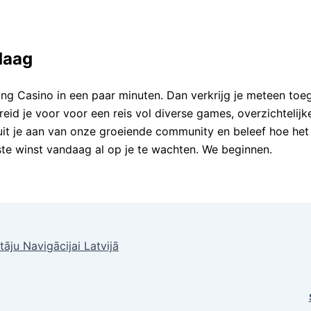
daag
skong Casino in een paar minuten. Dan verkrijg je meteen to
eid je voor voor een reis vol diverse games, overzichtelijk
luit je aan van onze groeiende community en beleef hoe het
te winst vandaag al op je te wachten. We beginnen.
tāju Navigācijai Latvijā