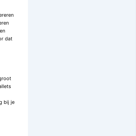
ereren
eren
len
or dat
groot
llets
bij je