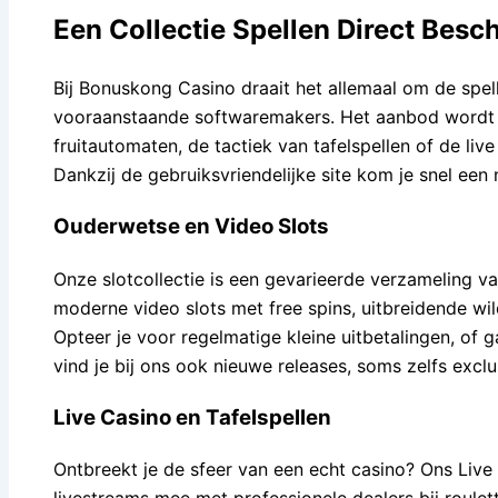
Een Collectie Spellen Direct Besc
Bij Bonuskong Casino draait het allemaal om de spel
vooraanstaande softwaremakers. Het aanbod wordt c
fruitautomaten, de tactiek van tafelspellen of de live
Dankzij de gebruiksvriendelijke site kom je snel een
Ouderwetse en Video Slots
Onze slotcollectie is een gevarieerde verzameling v
moderne video slots met free spins, uitbreidende wild
Opteer je voor regelmatige kleine uitbetalingen, of 
vind je bij ons ook nieuwe releases, soms zelfs exclus
Live Casino en Tafelspellen
Ontbreekt je de sfeer van een echt casino? Ons Live 