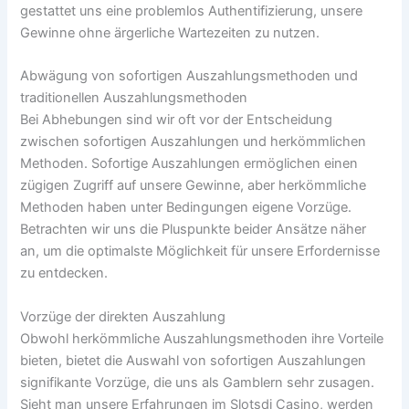
gestattet uns eine problemlos Authentifizierung, unsere
Gewinne ohne ärgerliche Wartezeiten zu nutzen.
Abwägung von sofortigen Auszahlungsmethoden und
traditionellen Auszahlungsmethoden
Bei Abhebungen sind wir oft vor der Entscheidung
zwischen sofortigen Auszahlungen und herkömmlichen
Methoden. Sofortige Auszahlungen ermöglichen einen
zügigen Zugriff auf unsere Gewinne, aber herkömmliche
Methoden haben unter Bedingungen eigene Vorzüge.
Betrachten wir uns die Pluspunkte beider Ansätze näher
an, um die optimalste Möglichkeit für unsere Erfordernisse
zu entdecken.
Vorzüge der direkten Auszahlung
Obwohl herkömmliche Auszahlungsmethoden ihre Vorteile
bieten, bietet die Auswahl von sofortigen Auszahlungen
signifikante Vorzüge, die uns als Gamblern sehr zusagen.
Sieht man unsere Erfahrungen im Slotsdj Casino, werden