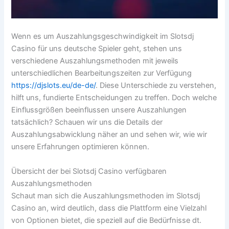
Wenn es um Auszahlungsgeschwindigkeit im Slotsdj
Casino für uns deutsche Spieler geht, stehen uns
verschiedene Auszahlungsmethoden mit jeweils
unterschiedlichen Bearbeitungszeiten zur Verfügung
https://djslots.eu/de-de/
. Diese Unterschiede zu verstehen,
hilft uns, fundierte Entscheidungen zu treffen. Doch welche
Einflussgrößen beeinflussen unsere Auszahlungen
tatsächlich? Schauen wir uns die Details der
Auszahlungsabwicklung näher an und sehen wir, wie wir
unsere Erfahrungen optimieren können.
Übersicht der bei Slotsdj Casino verfügbaren
Auszahlungsmethoden
Schaut man sich die Auszahlungsmethoden im Slotsdj
Casino an, wird deutlich, dass die Plattform eine Vielzahl
von Optionen bietet, die speziell auf die Bedürfnisse dt.