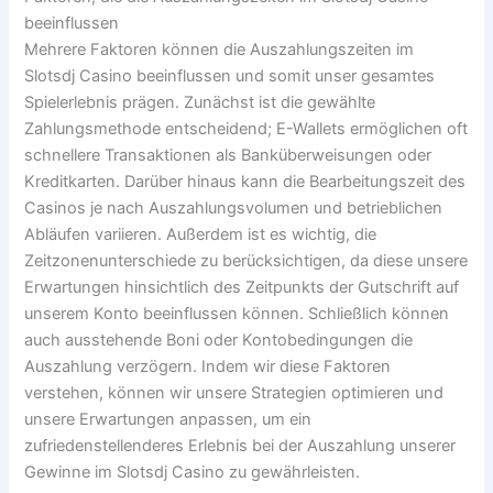
beeinflussen
Mehrere Faktoren können die Auszahlungszeiten im
Slotsdj Casino beeinflussen und somit unser gesamtes
Spielerlebnis prägen. Zunächst ist die gewählte
Zahlungsmethode entscheidend; E-Wallets ermöglichen oft
schnellere Transaktionen als Banküberweisungen oder
Kreditkarten. Darüber hinaus kann die Bearbeitungszeit des
Casinos je nach Auszahlungsvolumen und betrieblichen
Abläufen variieren. Außerdem ist es wichtig, die
Zeitzonenunterschiede zu berücksichtigen, da diese unsere
Erwartungen hinsichtlich des Zeitpunkts der Gutschrift auf
unserem Konto beeinflussen können. Schließlich können
auch ausstehende Boni oder Kontobedingungen die
Auszahlung verzögern. Indem wir diese Faktoren
verstehen, können wir unsere Strategien optimieren und
unsere Erwartungen anpassen, um ein
zufriedenstellenderes Erlebnis bei der Auszahlung unserer
Gewinne im Slotsdj Casino zu gewährleisten.