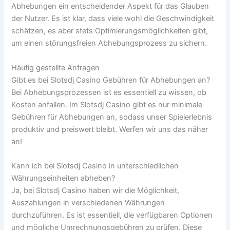
Abhebungen ein entscheidender Aspekt für das Glauben
der Nutzer. Es ist klar, dass viele wohl die Geschwindigkeit
schätzen, es aber stets Optimierungsmöglichkeiten gibt,
um einen störungsfreien Abhebungsprozess zu sichern.
Häufig gestellte Anfragen
Gibt es bei Slotsdj Casino Gebühren für Abhebungen an?
Bei Abhebungsprozessen ist es essentiell zu wissen, ob
Kosten anfallen. Im Slotsdj Casino gibt es nur minimale
Gebühren für Abhebungen an, sodass unser Spielerlebnis
produktiv und preiswert bleibt. Werfen wir uns das näher
an!
Kann ich bei Slotsdj Casino in unterschiedlichen
Währungseinheiten abheben?
Ja, bei Slotsdj Casino haben wir die Möglichkeit,
Auszahlungen in verschiedenen Währungen
durchzuführen. Es ist essentiell, die verfügbaren Optionen
und mögliche Umrechnungsgebühren zu prüfen. Diese