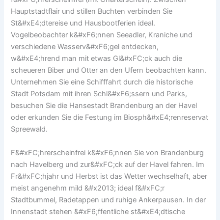
Hauptstadtflair und stillen Buchten verbinden Sie
St&#xE4;dtereise und Hausbootferien ideal.
Vogelbeobachter k&#xF6;nnen Seeadler, Kraniche und
verschiedene Wasserv&#xF6;gel entdecken,
w&#xE4;hrend man mit etwas Gl&#xFC;ck auch die
scheueren Biber und Otter an den Ufern beobachten kann.
Unternehmen Sie eine Schifffahrt durch die historische
Stadt Potsdam mit ihren Schl&#xF6;ssern und Parks,
besuchen Sie die Hansestadt Brandenburg an der Havel
oder erkunden Sie die Festung im Biosph&#xE4;renreservat
Spreewald.
F&#xFC;hrerscheinfrei k&#xF6;nnen Sie von Brandenburg
nach Havelberg und zur&#xFC;ck auf der Havel fahren. Im
Fr&#xFC;hjahr und Herbst ist das Wetter wechselhaft, aber
meist angenehm mild &#x2013; ideal f&#xFC;r
Stadtbummel, Radetappen und ruhige Ankerpausen. In der
Innenstadt stehen &#xF6;ffentliche st&#xE4;dtische