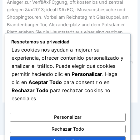
Anleger zur Verf&#xFC;gung, oft kostenlos und zentral
gelegen &#x2013; ideal f&#xFC;r Museumsbesuche und
Shoppingtouren. Vorbei am Reichstag mit Glaskuppel, am
Brandenburger Tor, Alexanderplatz und dem Potsdamer
Platz erleben Sie die Hauptstadt aus einer einzigartigen
Perspektive.
Respetamos su privacidad
Las cookies nos ayudan a mejorar su
Um Berlin mit dem Hausboot zu erkunden, ben&#xF6;tigen
experiencia, ofrecer contenido personalizado y
Sie den Sportbootf&#xFC;hrerschein Binnen. Unternehmen
analizar el tráfico. Puede elegir qué cookies
Sie eine Bootsreise auf der Spree mitten durch Berlin oder
permitir haciendo clic en
Personalizar
. Haga
entdecken Sie die Schl&#xF6;sser in Potsdam! Mit dem
clic en
Aceptar Todo
para consentir o en
Sportbootf&#xFC;hrerschein Binnen fahren Sie mit einem
Rechazar Todo
para rechazar cookies no
Hausboot nach Berlin.
esenciales.
ANTERIOR
SIGUIENTE
Personalizar
Rechazar Todo