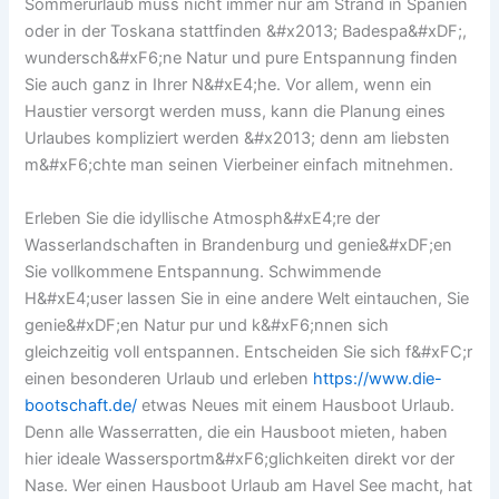
Sommerurlaub muss nicht immer nur am Strand in Spanien
oder in der Toskana stattfinden &#x2013; Badespa&#xDF;,
wundersch&#xF6;ne Natur und pure Entspannung finden
Sie auch ganz in Ihrer N&#xE4;he. Vor allem, wenn ein
Haustier versorgt werden muss, kann die Planung eines
Urlaubes kompliziert werden &#x2013; denn am liebsten
m&#xF6;chte man seinen Vierbeiner einfach mitnehmen.
Erleben Sie die idyllische Atmosph&#xE4;re der
Wasserlandschaften in Brandenburg und genie&#xDF;en
Sie vollkommene Entspannung. Schwimmende
H&#xE4;user lassen Sie in eine andere Welt eintauchen, Sie
genie&#xDF;en Natur pur und k&#xF6;nnen sich
gleichzeitig voll entspannen. Entscheiden Sie sich f&#xFC;r
einen besonderen Urlaub und erleben
https://www.die-
bootschaft.de/
etwas Neues mit einem Hausboot Urlaub.
Denn alle Wasserratten, die ein Hausboot mieten, haben
hier ideale Wassersportm&#xF6;glichkeiten direkt vor der
Nase. Wer einen Hausboot Urlaub am Havel See macht, hat