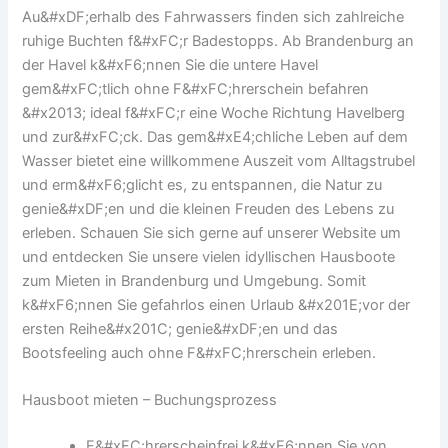
Au&#xDF;erhalb des Fahrwassers finden sich zahlreiche
ruhige Buchten f&#xFC;r Badestopps. Ab Brandenburg an
der Havel k&#xF6;nnen Sie die untere Havel
gem&#xFC;tlich ohne F&#xFC;hrerschein befahren
&#x2013; ideal f&#xFC;r eine Woche Richtung Havelberg
und zur&#xFC;ck. Das gem&#xE4;chliche Leben auf dem
Wasser bietet eine willkommene Auszeit vom Alltagstrubel
und erm&#xF6;glicht es, zu entspannen, die Natur zu
genie&#xDF;en und die kleinen Freuden des Lebens zu
erleben. Schauen Sie sich gerne auf unserer Website um
und entdecken Sie unsere vielen idyllischen Hausboote
zum Mieten in Brandenburg und Umgebung. Somit
k&#xF6;nnen Sie gefahrlos einen Urlaub &#x201E;vor der
ersten Reihe&#x201C; genie&#xDF;en und das
Bootsfeeling auch ohne F&#xFC;hrerschein erleben.
Hausboot mieten – Buchungsprozess
F&#xFC;hrerscheinfrei k&#xF6;nnen Sie von