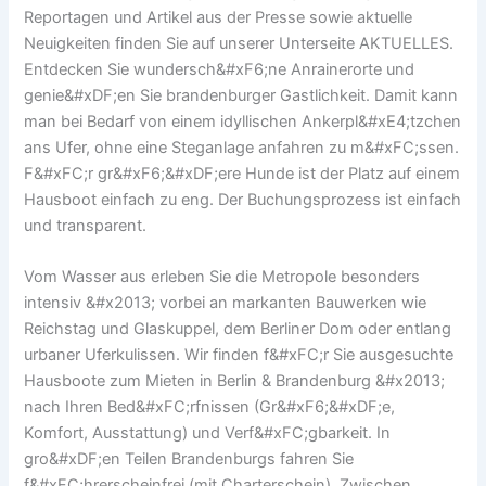
Reportagen und Artikel aus der Presse sowie aktuelle
Neuigkeiten finden Sie auf unserer Unterseite AKTUELLES.
Entdecken Sie wundersch&#xF6;ne Anrainerorte und
genie&#xDF;en Sie brandenburger Gastlichkeit. Damit kann
man bei Bedarf von einem idyllischen Ankerpl&#xE4;tzchen
ans Ufer, ohne eine Steganlage anfahren zu m&#xFC;ssen.
F&#xFC;r gr&#xF6;&#xDF;ere Hunde ist der Platz auf einem
Hausboot einfach zu eng. Der Buchungsprozess ist einfach
und transparent.
Vom Wasser aus erleben Sie die Metropole besonders
intensiv &#x2013; vorbei an markanten Bauwerken wie
Reichstag und Glaskuppel, dem Berliner Dom oder entlang
urbaner Uferkulissen. Wir finden f&#xFC;r Sie ausgesuchte
Hausboote zum Mieten in Berlin & Brandenburg &#x2013;
nach Ihren Bed&#xFC;rfnissen (Gr&#xF6;&#xDF;e,
Komfort, Ausstattung) und Verf&#xFC;gbarkeit. In
gro&#xDF;en Teilen Brandenburgs fahren Sie
f&#xFC;hrerscheinfrei (mit Charterschein). Zwischen