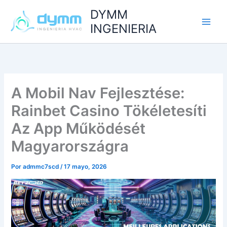
Ir
DYMM
al
INGENIERIA
contenido
A Mobil Nav Fejlesztése:
Rainbet Casino Tökéletesíti
Az App Működését
Magyarországra
Por
admmc7scd
/
17 mayo, 2026