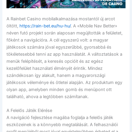
A Rainbet Casino mobilalkalmazása mostantól új arcot
öltött,
https://rain-bet.eu/hu-hu/
. A «Mobile Nav Better»
néven futó projekt során alaposan megújították a felületet,
főként a navigációra. A cél egyszerű volt: a magyar
játékosok számára jóval egyszerűbbé, gyorsabbá és
tökéletesebbé tenni az app használatát. A változtatások a
menük felépítését, a keresés opcióit és az egész
kezelőfelület használati élményét érintik. Mindez
szándékosan így alakult, hanem a magyarországi
játékosok véleménye és ötletei alapján. Az produktum egy
olyan app, amelyben minden gomb és menüpont ott
található, ahova a legtöbben számítanak.
A Felelős Játék Elérése
A navigáció fejlesztése magába foglalja a felelős játék
eszközeinek is a könnyebb megtalálását. A felhasználói
profil menüjéből most jóval egyértelműbben érheted el a