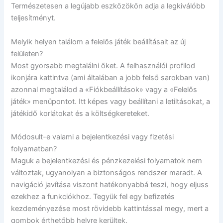
Természetesen a legújabb eszközökön adja a legkiválóbb
teljesítményt.
Melyik helyen találom a felelős játék beállításait az új
felületen?
Most gyorsabb megtalálni őket. A felhasználói profilod
ikonjára kattintva (ami általában a jobb felső sarokban van)
azonnal megtalálod a «Fiókbeállítások» vagy a «Felelős
játék» menüpontot. Itt képes vagy beállítani a letiltásokat, a
játékidő korlátokat és a költségkereteket.
Módosult-e valami a bejelentkezési vagy fizetési
folyamatban?
Maguk a bejelentkezési és pénzkezelési folyamatok nem
változtak, ugyanolyan a biztonságos rendszer maradt. A
navigáció javítása viszont hatékonyabbá teszi, hogy eljuss
ezekhez a funkciókhoz. Tegyük fel egy befizetés
kezdeményezése most rövidebb kattintással megy, mert a
gombok érthetőbb helyre kerültek.