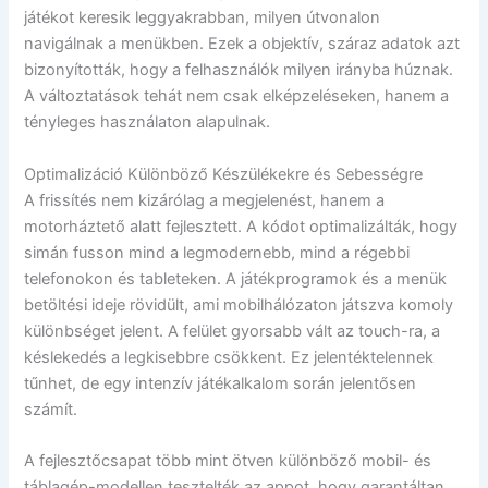
játékot keresik leggyakrabban, milyen útvonalon
navigálnak a menükben. Ezek a objektív, száraz adatok azt
bizonyították, hogy a felhasználók milyen irányba húznak.
A változtatások tehát nem csak elképzeléseken, hanem a
tényleges használaton alapulnak.
Optimalizáció Különböző Készülékekre és Sebességre
A frissítés nem kizárólag a megjelenést, hanem a
motorháztető alatt fejlesztett. A kódot optimalizálták, hogy
simán fusson mind a legmodernebb, mind a régebbi
telefonokon és tableteken. A játékprogramok és a menük
betöltési ideje rövidült, ami mobilhálózaton játszva komoly
különbséget jelent. A felület gyorsabb vált az touch-ra, a
késlekedés a legkisebbre csökkent. Ez jelentéktelennek
tűnhet, de egy intenzív játékalkalom során jelentősen
számít.
A fejlesztőcsapat több mint ötven különböző mobil- és
táblagép-modellen tesztelték az appot, hogy garantáltan