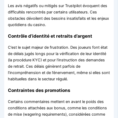
Les avis négatifs ou mitigés sur Trustpilot évoquent des
difficultés rencontrés par certains utilisateurs. Ces
obstacles dévoilent des besoins insatisfaits et les enjeux
quotidiens du casino.
Contrôle d’identité et retraits d’argent
C’est le sujet majeur de frustration. Des joueurs font état
de délais jugés longs pour la vérification de leur identité
(la procédure KYC) et pour l’instruction des demandes
de retrait. Ces délais génèrent parfois de
l’incompréhension et de l’énervement, même si elles sont
habituelles dans le secteur régulé.
Contraintes des promotions
Certains commentaires mettent en avant le poids des
conditions attachées aux bonus, comme les conditions
de mise (wagering requirements), considérées comme