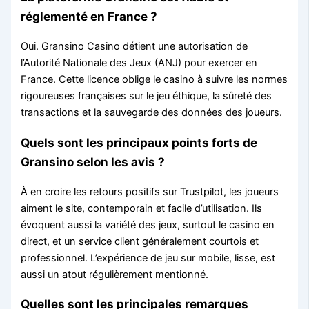
réglementé en France ?
Oui. Gransino Casino détient une autorisation de
l’Autorité Nationale des Jeux (ANJ) pour exercer en
France. Cette licence oblige le casino à suivre les normes
rigoureuses françaises sur le jeu éthique, la sûreté des
transactions et la sauvegarde des données des joueurs.
Quels sont les principaux points forts de
Gransino selon les avis ?
À en croire les retours positifs sur Trustpilot, les joueurs
aiment le site, contemporain et facile d’utilisation. Ils
évoquent aussi la variété des jeux, surtout le casino en
direct, et un service client généralement courtois et
professionnel. L’expérience de jeu sur mobile, lisse, est
aussi un atout régulièrement mentionné.
Quelles sont les principales remarques