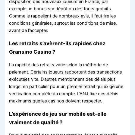
disposition des nouveaux joueurs en France, par
exemple un bonus sur dépôt ou des tours gratuits.
Comme le rappellent de nombreux avis, il faut lire les
conditions générales, surtout les conditions de mise,
avant de l’accepter.
Les retraits s’avèrent-ils rapides chez
Gransino Casino ?
La rapidité des retraits varie selon la méthode de
paiement. Certains joueurs rapportent des transactions
exécutées vite. D’autres mentionnent des délais plus
longs, en particulier pour un premier retrait qui exige une
vérification complète du compte. L’ANJ fixe des délais
maximums que les casinos doivent respecter.
L’expérience de jeu sur mobile est-elle
vraiment de qualité ?