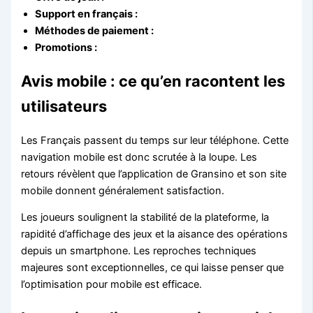
Support en français :
Méthodes de paiement :
Promotions :
Avis mobile : ce qu’en racontent les
utilisateurs
Les Français passent du temps sur leur téléphone. Cette
navigation mobile est donc scrutée à la loupe. Les
retours révèlent que l’application de Gransino et son site
mobile donnent généralement satisfaction.
Les joueurs soulignent la stabilité de la plateforme, la
rapidité d’affichage des jeux et la aisance des opérations
depuis un smartphone. Les reproches techniques
majeures sont exceptionnelles, ce qui laisse penser que
l’optimisation pour mobile est efficace.