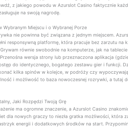
awdź, z jakiego powodu w Azurslot Casino faktycznie każ
zasługuje na swoją nagrodę.
w Wybranym Miejscu i o Wybranej Porze
ywka nie powinna być związana z jednym miejscem. Azurs
ełni responsywną platformę, która pracuje bez zarzutu na
 Grywam równie swobodnie na komputerze, jak na tablecie
 Przenośna wersja strony lub przeznaczona aplikacja (gdzi
stęp do identycznego, bogatego zestawu gier i funkcji. D
konać kilka spinów w kolejce, w podróży czy wypoczywaj
lność i możliwość to baza nowoczesnej rozrywki, a tutaj 
talny, Jaki Rozpędzi Twoją Grę
ażenie ma ogromne znaczenie, a Azurslot Casino znakomi
kiet dla nowych graczy to niezła gratka możliwości, która 
strzyk energii i dodatkowych środków na start. Przypomi