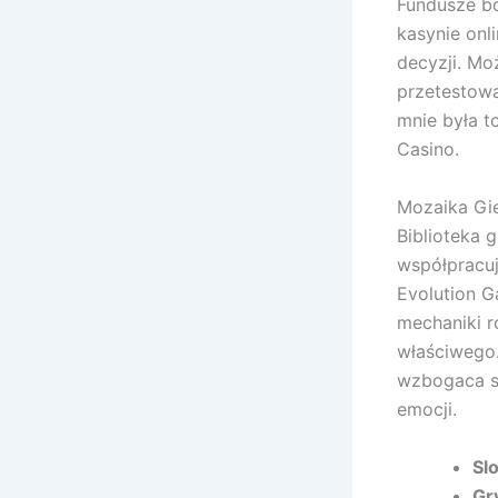
Fundusze b
kasynie onl
decyzji. Mo
przetestowa
mnie była t
Casino.
Mozaika Gi
Biblioteka 
współpracuj
Evolution G
mechaniki r
właściwego.
wzbogaca si
emocji.
Slo
Gr