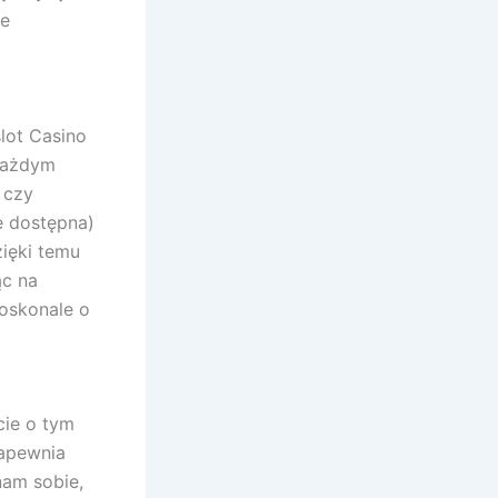
de
lot Casino
 każdym
 czy
e dostępna)
zięki temu
ąc na
doskonale o
cie o tym
zapewnia
nam sobie,