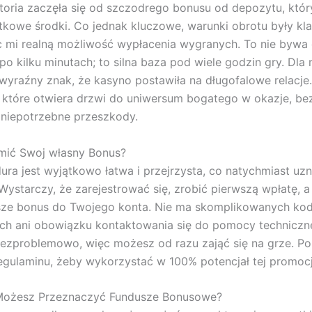
storia zaczęła się od szczodrego bonusu od depozytu, któ
kowe środki. Co jednak kluczowe, warunki obrotu były klar
 mi realną możliwość wypłacenia wygranych. To nie bywa 
 po kilku minutach; to silna baza pod wiele godzin gry. Dla
 wyraźny znak, że kasyno postawiła na długofalowe relacje.
t, które otwiera drzwi do uniwersum bogatego w okazje, be
niepotrzebne przeszkody.
mić Swoj własny Bonus?
ura jest wyjątkowo łatwa i przejrzysta, co natychmiast uz
. Wystarczy, że zarejestrować się, zrobić pierwszą wpłatę, 
sze bonus do Twojego konta. Nie ma skomplikowanych ko
h ani obowiązku kontaktowania się do pomocy techniczne
ezproblemowo, więc możesz od razu zająć się na grze. Po
regulaminu, żeby wykorzystać w 100% potencjał tej promocj
ożesz Przeznaczyć Fundusze Bonusowe?