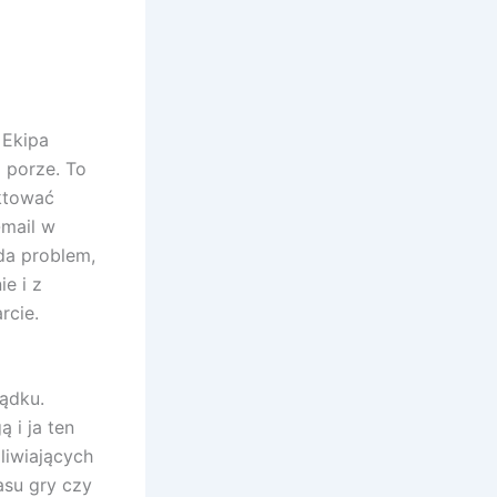
 Ekipa
 porze. To
aktować
-mail w
da problem,
e i z
rcie.
ądku.
 i ja ten
liwiających
asu gry czy