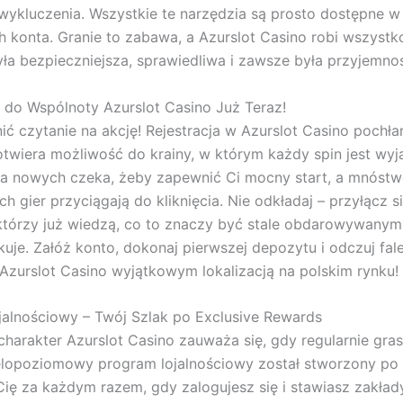
ykluczenia. Wszystkie te narzędzia są prosto dostępne w
h konta. Granie to zabawa, a Azurslot Casino robi wszystk
ła bezpieczniejsza, sprawiedliwa i zawsze była przyjemnoś
ę do Wspólnoty Azurslot Casino Już Teraz!
ić czytanie na akcję! Rejestracja w Azurslot Casino pochłan
twiera możliwość do krainy, w którym każdy spin jest wyj
la nowych czeka, żeby zapewnić Ci mocny start, a mnóst
h gier przyciągają do kliknięcia. Nie odkładaj – przyłącz s
którzy już wiedzą, co to znaczy być stale obdarowywanym
uje. Załóż konto, dokonaj pierwszej depozytu i odczuj fale
 Azurslot Casino wyjątkowym lokalizacją na polskim rynku!
alnościowy – Twój Szlak po Exclusive Rewards
harakter Azurslot Casino zauważa się, gdy regularnie gra
elopoziomowy program lojalnościowy został stworzony po 
ię za każdym razem, gdy zalogujesz się i stawiasz zakład